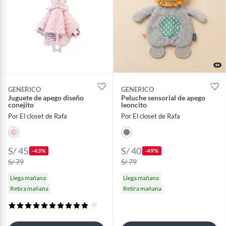
GENERICO
GENERICO
Juguete de apego diseño
Peluche sensorial de apego
conejito
leoncito
Por El closet de Rafa
Por El closet de Rafa
S/ 45
S/ 40
-43%
-49%
S/ 79
S/ 79
Llega mañana
Llega mañana
Retira mañana
Retira mañana
(2)