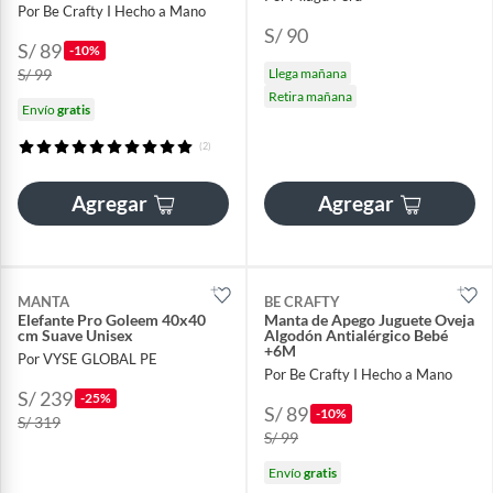
Por Be Crafty I Hecho a Mano
S/ 90
S/ 89
-10%
S/ 99
Llega mañana
Retira mañana
Envío
gratis
(2)
Agregar
Agregar
MANTA
BE CRAFTY
Elefante Pro Goleem 40x40
Manta de Apego Juguete Oveja
cm Suave Unisex
Algodón Antialérgico Bebé
+6M
Por VYSE GLOBAL PE
Por Be Crafty I Hecho a Mano
S/ 239
-25%
S/ 89
-10%
S/ 319
S/ 99
Envío
gratis