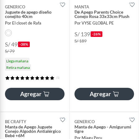
GENERICO
MANTA
Juguete de apego diseño
De Apego Parents Choice
conejito 40cm
Conejo Rosa 33x33cm Plush
Por El closet de Rafa
Por VYSE GLOBAL PE
S/ 139
-26%
S/ 189
S/ 49
-38%
S/ 79
Llega mañana
Retira mañana
(1)
Agregar
Agregar
BE CRAFTY
GENERICO
Manta de Apego Juguete
Manta de Apego - Amigurumi
Conejo Algodón Antialérgico
tigre
Bebé +6M
Por Miagu Peru