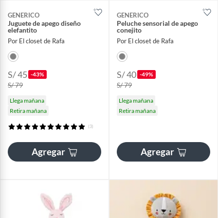
GENERICO
GENERICO
Juguete de apego diseño
Peluche sensorial de apego
elefantito
conejito
Por El closet de Rafa
Por El closet de Rafa
S/ 45
S/ 40
-43%
-49%
S/ 79
S/ 79
Llega mañana
Llega mañana
Retira mañana
Retira mañana
(3)
Agregar
Agregar