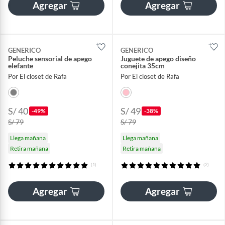
Agregar
Agregar
GENERICO
GENERICO
Peluche sensorial de apego
Juguete de apego diseño
elefante
conejita 35cm
Por El closet de Rafa
Por El closet de Rafa
S/ 40
S/ 49
-49%
-38%
S/ 79
S/ 79
Llega mañana
Llega mañana
Retira mañana
Retira mañana
(1)
(2)
Agregar
Agregar