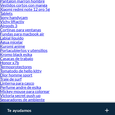
Pantalon marron hombre
Vestidos cortos con manga
Xiaomi redmi note 12 pro 5g
Tablets
Sony handycam
Vichy liftactiv
Airpods 3
Cortinas para ventanas
Fundas para macbook air
Labial liquido
Agua micelar
Kuromi anime
Portacubiertos y utensilios
Kromo black esika
Casacas de trabajo
Honor x7b
Termoprotectores
Tomatodo de hello kitty
Dior homme sport
Traje de surf
Linterna para casco
Perfume andre de esika
Mickey mouse para colorear
Victoria secret push up
Separadores de ambiente
Te ayudamos