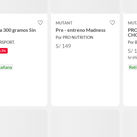
T
MUTANT
MUT
a 300 gramos Sin
Pre - entreno Madness
PRO
CHO
Por PRO NUTRITION
ERSPORT.
Por
S/ 149
S/ 
13%
S/ 2
mañana
Ret