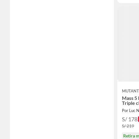
MUTAN
Mass 5 
Triple 
Por Luc N
S/ 178
S/ 219
Retira 