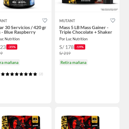
ANT
MUTANT
r 30 Servicios / 420 gr
Mass 5 LB Mass Gainer -
 - Blue Raspberry
Triple Chocolate + Shaker
uc Nutrition
Por Luc Nutrition
123
S/ 178
-35%
-19%
89
S/ 219
ira mañana
Retira mañana
(2)