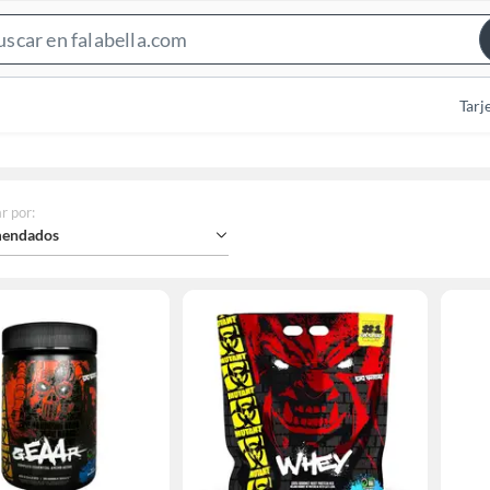
Search
Bar
Tarj
r por
:
endados