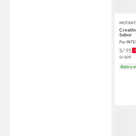
MUTAN
Creatin
Sabor
Por INT
S/ 95
-
S/ 109
Retira 