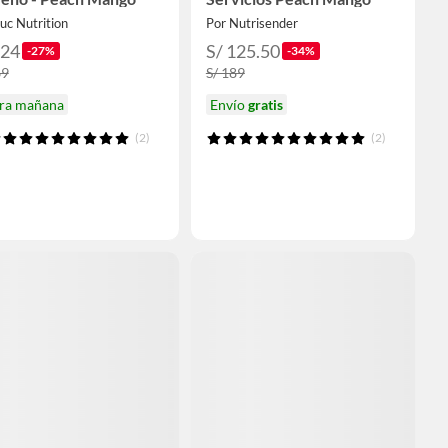
uc Nutrition
Por Nutrisender
124
S/ 125.50
-27%
-34%
69
S/ 189
ira mañana
Envío
gratis
(2)
(2)