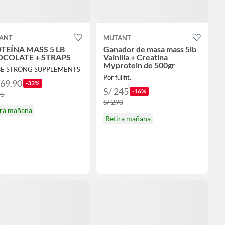
ANT
MUTANT
TEÍNA MASS 5 LB
Ganador de masa mass 5lb
COLATE + STRAPS
Vainilla + Creatina
Myprotein de 500gr
 BE STRONG SUPPLEMENTS
Por fullfit.
169.90
-33%
S/ 245
-16%
55
S/ 290
ira mañana
Retira mañana