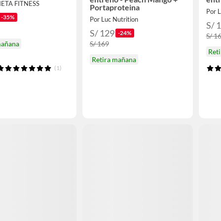
NETA FITNESS
Portaproteina
Por L
-35%
Por Luc Nutrition
S/ 
S/ 129
-24%
S/ 1
mañana
S/ 169
Ret
Retira mañana
(1)