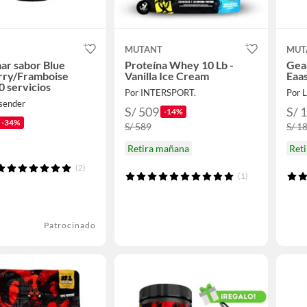
T
MUTANT
MUT
ar sabor Blue
Proteína Whey 10 Lb -
Geaa
rry/Framboise
Vanilla Ice Cream
Eaas
0 servicios
Por INTERSPORT.
Por L
isender
S/ 509
S/ 
-14%
-34%
S/ 589
S/ 1
Retira mañana
Ret
(2)
(1)
Patrocinado