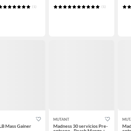
(1)
(1)
T
MUTANT
MUT
LB Mass Gainer
Madness 30 servicios Pre-
Madn
entreno - Peach Mango +
ent