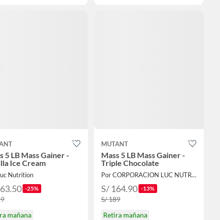
ANT
MUTANT
 5 LB Mass Gainer -
Mass 5 LB Mass Gainer -
lla Ice Cream
Triple Chocolate
uc Nutrition
Por CORPORACION LUC NUTRITION
163.50
S/ 164.90
-25%
-13%
19
S/ 189
ira mañana
Retira mañana