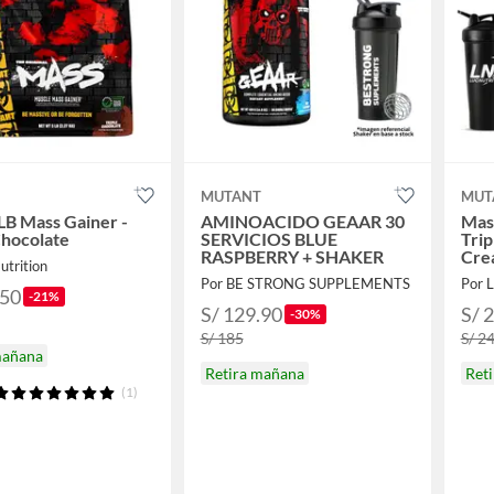
T
MUTANT
MUT
LB Mass Gainer -
AMINOACIDO GEAAR 30
Mass
Chocolate
SERVICIOS BLUE
Trip
RASPBERRY + SHAKER
Cre
utrition
Nutr
Por BE STRONG SUPPLEMENTS
Por L
.50
-21%
S/ 129.90
S/ 
-30%
S/ 185
S/ 2
mañana
Retira mañana
Ret
(1)