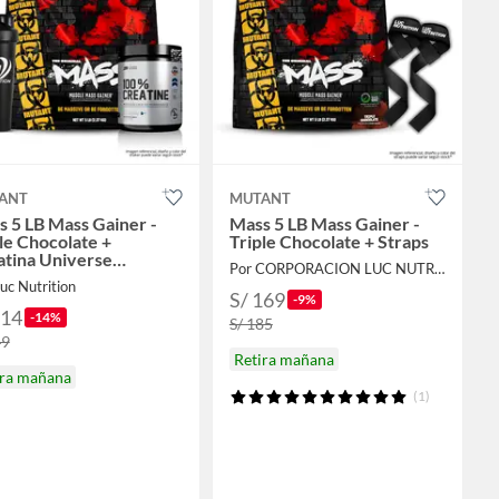
ANT
MUTANT
 5 LB Mass Gainer -
Mass 5 LB Mass Gainer -
le Chocolate +
Triple Chocolate + Straps
atina Universe
Por CORPORACION LUC NUTRITION
ition 250 g + Shaker
uc Nutrition
S/ 169
-9%
214
-14%
S/ 185
49
Retira mañana
ira mañana
(1)