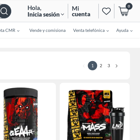
0
Hola
,
Mi
cuenta
Inicia sesión
eta CMR
Vende y comisiona
Venta telefónica
Ayuda
1
2
3