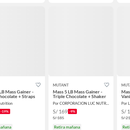
T
MUTANT
MUT
LB Mass Gainer -
Mass 5 LB Mass Gainer -
Mass
chocolate + Straps
Triple Chocolate + Shaker
Vani
utrition
Por CORPORACION LUC NUTRITION
Por L
S/ 169
S/ 
-19%
-9%
S/ 185
S/ 2
mañana
Retira mañana
Ret