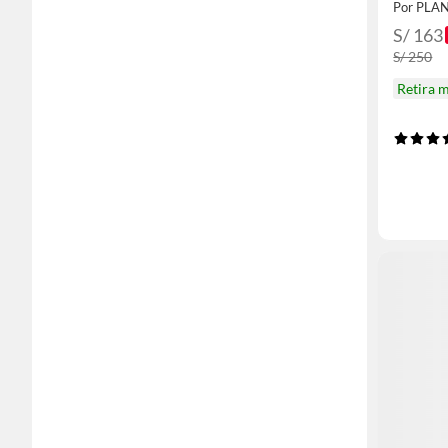
Por PLA
S/ 163
S/ 250
Retira 