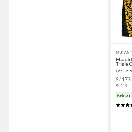
MUTAN
Mass 5 
Triple 
Por Luc N
S/ 173
S/ 219
Retira 