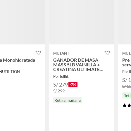
T
MUTANT
MUT
na Monohidratada
GANADOR DE MASA
Pre
MASS 5LB VAINILLA +
ser
CREATINA ULTIMATE
 NUTRITION
Por 
NUTRITION 300GR
Por fullfit.
S/ 
S/ 279
-7%
S/ 1
S/ 299
Ret
Retira mañana