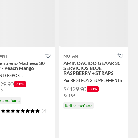
ANT
MUTANT
 entreno Madness 30
AMINOACIDO GEAAR 30
v - Peach Mango
SERVICIOS BLUE
RASPBERRY + STRAPS
INTERSPORT.
Por BE STRONG SUPPLEMENTS
129.90
-18%
S/ 129.90
-30%
59
S/ 185
ira mañana
Retira mañana
(2)