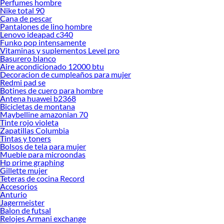
Perfumes hombre
Nike total 90
Cana de pescar
Pantalones de lino hombre
Lenovo ideapad c340
Funko pop intensamente
Vitaminas y suplementos Level pro
Basurero blanco
Aire acondicionado 12000 btu
Decoracion de cumpleaños para mujer
Redmi pad se
Botines de cuero para hombre
Antena huawei b2368
Bicicletas de montana
Maybelline amazonian 70
Tinte rojo violeta
Zapatillas Columbia
Tintas y toners
Bolsos de tela para mujer
Mueble para microondas
Hp prime graphing
Gillette mujer
Teteras de cocina Record
Accesorios
Anturio
Jagermeister
Balon de futsal
Relojes Armani exchange