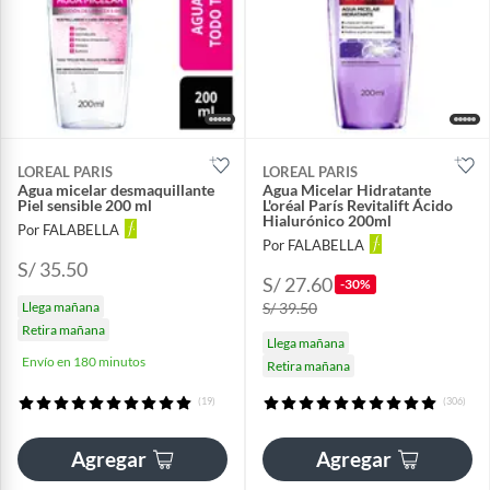
LOREAL PARIS
LOREAL PARIS
Agua micelar desmaquillante
Agua Micelar Hidratante
Piel sensible 200 ml
L'oréal París Revitalift Ácido
Hialurónico 200ml
Por FALABELLA
Por FALABELLA
S/ 35.50
S/ 27.60
-30%
Llega mañana
S/ 39.50
Retira mañana
Llega mañana
Envío en 180 minutos
Retira mañana
(19)
(306)
Agregar
Agregar