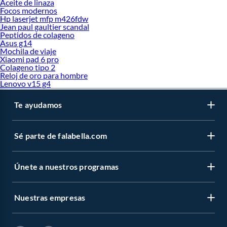
Aceite de linaza
Focos modernos
Hp laserjet mfp m426fdw
Jean paul gaultier scandal
Peptidos de colageno
Asus g14
Mochila de viaje
Xiaomi pad 6 pro
Colageno tipo 2
Reloj de oro para hombre
Lenovo v15 g4
Te ayudamos
Sé parte de falabella.com
Únete a nuestros programas
Nuestras empresas