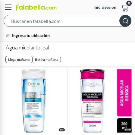
Inicia sesión
Search
Bar
location-
Ingresa tu ubicación
icon
Agua micelar loreal
Llega mañana
Retira mañana