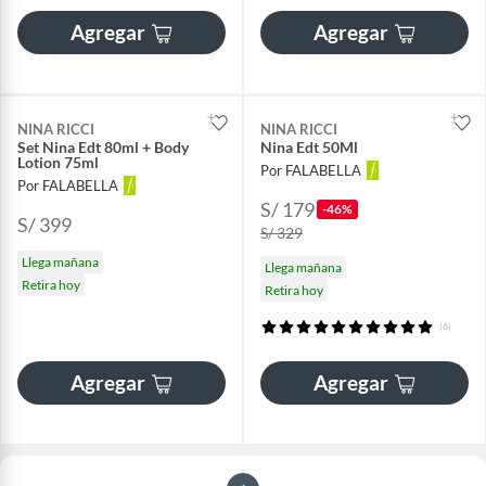
Agregar
Agregar
NINA RICCI
NINA RICCI
Set Nina Edt 80ml + Body
Nina Edt 50Ml
Lotion 75ml
Por FALABELLA
Por FALABELLA
S/ 179
-46%
S/ 399
S/ 329
Llega mañana
Llega mañana
Retira hoy
Retira hoy
(6)
Agregar
Agregar