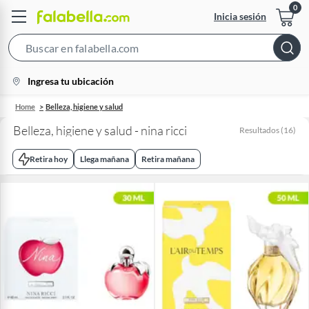
Inicia sesión
Search
Bar
location-
Ingresa tu ubicación
icon
Home
Belleza, higiene y salud
Belleza, higiene y salud - nina ricci
Resultados
(
16
)
Retira hoy
Llega mañana
Retira mañana