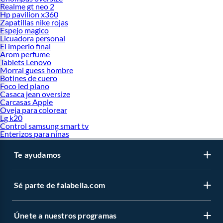
Realme gt neo 2
Hp pavilion x360
Zapatillas nike rojas
Espejo magico
Licuadora personal
El imperio final
Arom perfume
Tablets Lenovo
Morral guess hombre
Botines de cuero
Foco led plano
Casaca jean oversize
Carcasas Apple
Oveja para colorear
Lg k20
Control samsung smart tv
Enterizos para ninas
Te ayudamos
Sé parte de falabella.com
Únete a nuestros programas