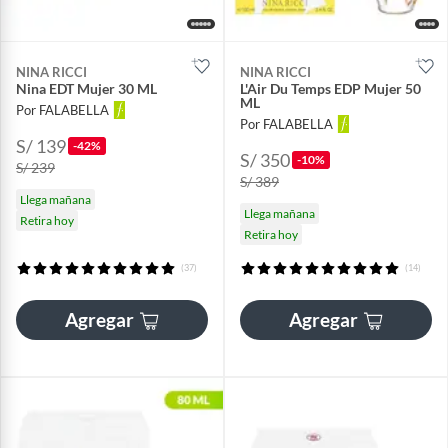
NINA RICCI
NINA RICCI
Nina EDT Mujer 30 ML
L'Air Du Temps EDP Mujer 50
ML
Por FALABELLA
Por FALABELLA
S/ 139
-42%
S/ 350
-10%
S/ 239
S/ 389
Llega mañana
Llega mañana
Retira hoy
Retira hoy
(37)
(14)
Agregar
Agregar