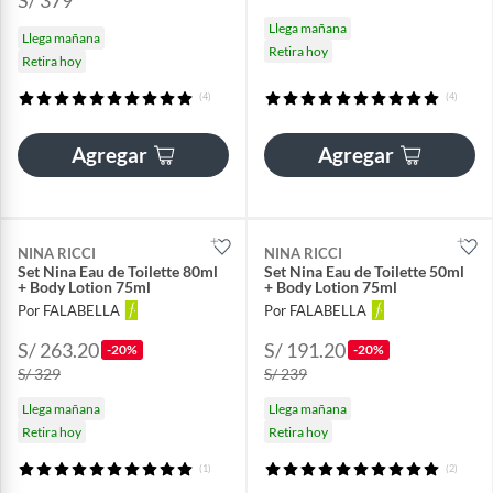
Llega mañana
Llega mañana
Retira hoy
Retira hoy
(4)
(4)
Agregar
Agregar
NINA RICCI
NINA RICCI
Set Nina Eau de Toilette 80ml
Set Nina Eau de Toilette 50ml
+ Body Lotion 75ml
+ Body Lotion 75ml
Por FALABELLA
Por FALABELLA
S/ 263.20
S/ 191.20
-20%
-20%
S/ 329
S/ 239
Llega mañana
Llega mañana
Retira hoy
Retira hoy
(1)
(2)