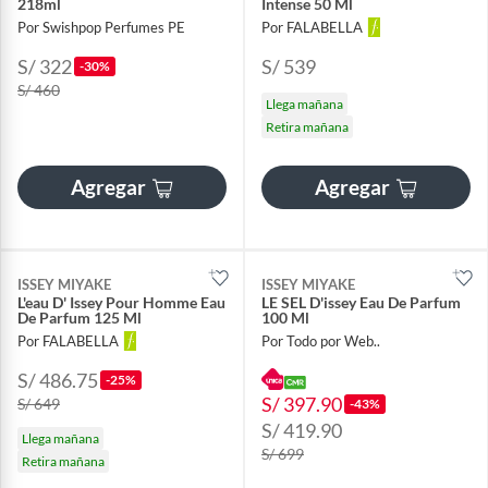
218ml
Intense 50 Ml
Por Swishpop Perfumes PE
Por FALABELLA
S/ 322
S/ 539
-30%
S/ 460
Llega mañana
Retira mañana
Agregar
Agregar
ISSEY MIYAKE
ISSEY MIYAKE
L'eau D' Issey Pour Homme Eau
LE SEL D'issey Eau De Parfum
De Parfum 125 Ml
100 Ml
Por FALABELLA
Por Todo por Web..
S/ 486.75
-25%
S/ 397.90
S/ 649
-43%
S/ 419.90
Llega mañana
S/ 699
Retira mañana