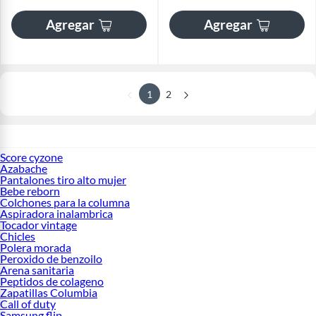
Agregar
Agregar
1
2
Score cyzone
Azabache
Pantalones tiro alto mujer
Bebe reborn
Colchones para la columna
Aspiradora inalambrica
Tocador vintage
Chicles
Polera morada
Peroxido de benzoilo
Arena sanitaria
Peptidos de colageno
Zapatillas Columbia
Call of duty
Samsung flip