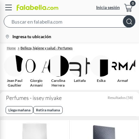
Inicia sesión
Search
Bar
location-
Ingresa tu ubicación
icon
Home
Belleza, higiene y salud - Perfumes
Jean Paul
Giorgio
Carolina
Lattafa
Esika
Armaf
Gaultier
Armani
Herrera
Perfumes - issey miyake
Resultados
(
58
)
Llega mañana
Retira mañana