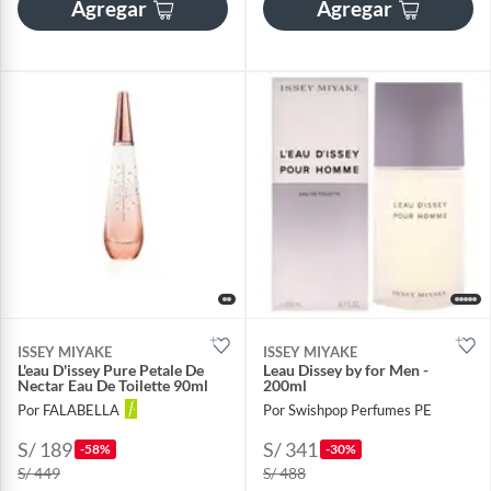
Agregar
Agregar
ISSEY MIYAKE
ISSEY MIYAKE
L'eau D'issey Pure Petale De
Leau Dissey by for Men -
Nectar Eau De Toilette 90ml
200ml
Por FALABELLA
Por Swishpop Perfumes PE
S/ 189
S/ 341
-58%
-30%
S/ 449
S/ 488