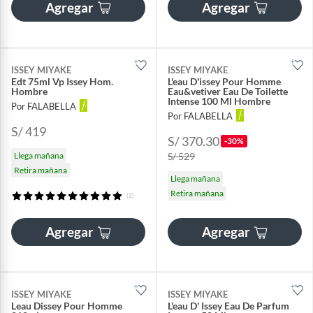
Agregar
Agregar
ISSEY MIYAKE
ISSEY MIYAKE
Edt 75ml Vp Issey Hom.
L'eau D'issey Pour Homme
Hombre
Eau&vetiver Eau De Toilette
Intense 100 Ml Hombre
Por FALABELLA
Por FALABELLA
S/ 419
S/ 370.30
-30%
Llega mañana
S/ 529
Retira mañana
Llega mañana
Retira mañana
(2)
Agregar
Agregar
ISSEY MIYAKE
ISSEY MIYAKE
Leau Dissey Pour Homme
L'eau D' Issey Eau De Parfum