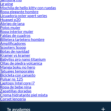
Lg wing
Mochila de hello kitty con ruedas
Ropa elegante hombre
Licuadora oster xpert series
Huawei p20
Abrigo de lana
Polos mujer
Ropa interior mujer
Faldas de cuadros
Billetera tarjetero hombre
Amplificadores
Scooters Scoop
Botas de navidad
Kramer vs kramer
Babyliss pro nano titanium
Ollas de piedra volcanica
Manga boku no hero
Tatuajes temporales
Bicicleta con canasto
Pulsar ns 125
Laptops Intel core i7
Ropa de bebe nina
Zapatillas doradas
Crema hidratante piel mixta
Corset lenceria
Te ayudamos