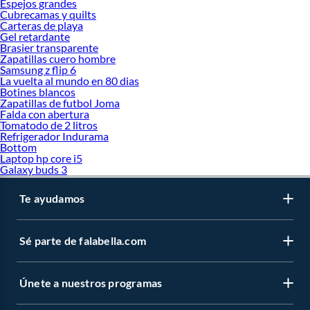
Espejos grandes
Cubrecamas y quilts
Carteras de playa
Gel retardante
Brasier transparente
Zapatillas cuero hombre
Samsung z flip 6
La vuelta al mundo en 80 dias
Botines blancos
Zapatillas de futbol Joma
Falda con abertura
Tomatodo de 2 litros
Refrigerador Indurama
Bottom
Laptop hp core i5
Galaxy buds 3
Te ayudamos
Sé parte de falabella.com
Únete a nuestros programas