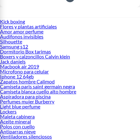
Kick boxing
Flores y plantas artificiales
Amor amor perfume
Audifonos invisibles
Silhouette
Samsung s12
Dormitorio Box tarimas
Boxers y calzoncillos Calvin klein
Jack daniels
Macbook air 2019
Microfono para celular
Iphone 12 64gb
Zapatos hombre Calimod
Camiseta paris saint germain negra
Camiseta blanca cuello alto hombre
Aspiradora para piscina
Perfumes mujer Burberry
Light blue perfume
Lockers
Maleta cabinera
Aceite mineral
Polos con cuello
Antiparras nieve
Ventiladores silenciosos