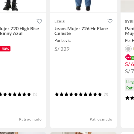
LEVIS
SYBI
ujer 720 High Rise
Jeans Mujer 726 Hr Flare
Pant
kinny Azul
Celeste
Muj
.
Por Levis.
Por 
S/ 229
-50%
S/ 
S/ 
Lle
Ret
(5)
(3)
Patrocinado
Patrocinado