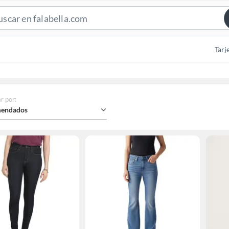
Search
Bar
Tarj
r por
:
endados