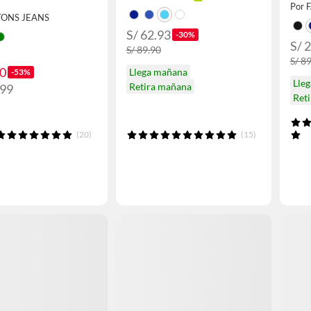
Por 
TONS JEANS
S/ 62.93
-30%
S/ 
S/ 89.90
S/ 8
90
Llega mañana
-53%
Lle
Retira mañana
.99
Ret
(20)
(15)