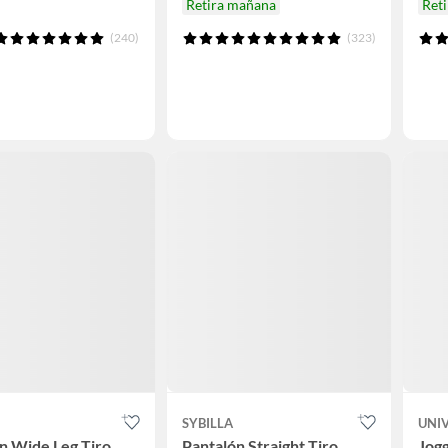
Retira mañana
Ret
(240)
(323)
SYBILLA
UNIV
n Wide Leg Tiro
Pantalón Straight Tiro
Jog