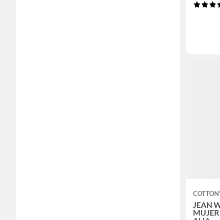
COTTON'
JEAN W
MUJER