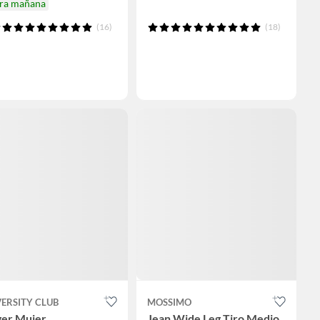
ira mañana
(16)
(18)
ERSITY CLUB
MOSSIMO
ger Mujer
Jean Wide Leg Tiro Medio