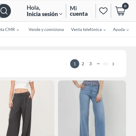
0
Hola
,
Mi
cuenta
Inicia sesión
eta CMR
Vende y comisiona
Venta telefónica
Ayuda
...
1
2
3
66