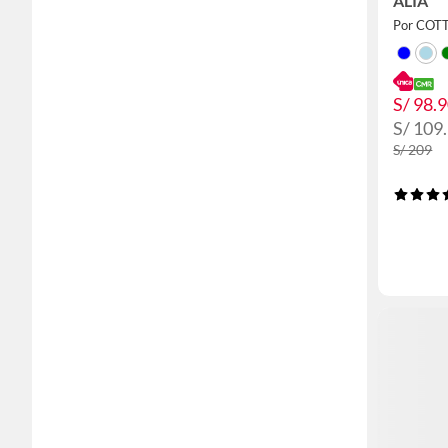
ALIA
Por COT
S/ 98.
S/ 109
S/ 209