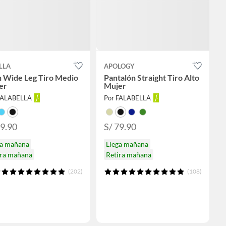
LLA
APOLOGY
n Wide Leg Tiro Medio
Pantalón Straight Tiro Alto
er
Mujer
FALABELLA
Por FALABELLA
89.90
S/ 79.90
ga mañana
Llega mañana
ira mañana
Retira mañana
(202)
(108)