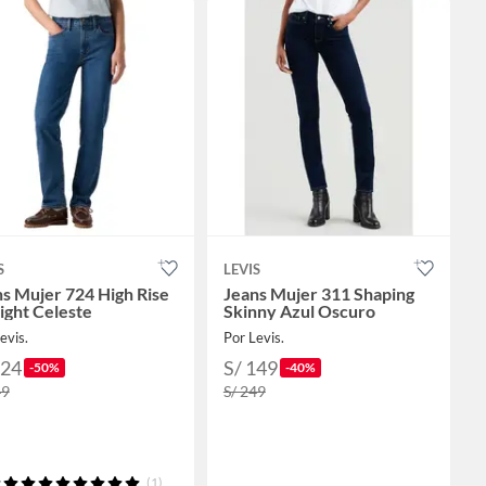
S
LEVIS
s Mujer 724 High Rise
Jeans Mujer 311 Shaping
ight Celeste
Skinny Azul Oscuro
evis.
Por Levis.
124
S/ 149
-50%
-40%
49
S/ 249
(1)