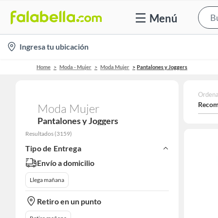
Menú
location-
Ingresa tu ubicación
icon
Home
Moda - Mujer
Moda Mujer
Pantalones y Joggers
Ordena
Recom
Moda Mujer
Pantalones y Joggers
Resultados
(
3159
)
Tipo de Entrega
Envío a domicilio
Llega mañana
Retiro en un punto