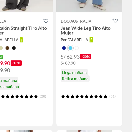
LLA
DOO AUSTRALIA
alón Straight Tiro Alto
Jean Wide Leg Tiro Alto
er
Mujer
FALABELLA
Por FALABELLA
S/ 62.93
-30%
69.90
S/ 89.90
-13%
79.90
Llega mañana
Retira mañana
ga mañana
ira mañana
(28)
(31)