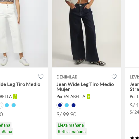
DENIMLAB
LEVI
de Leg Tiro Medio
Jean Wide Leg Tiro Medio
Jean
Mujer
Stra
ABELLA
Por FALABELLA
Por L
S/ 
S/ 2
90
S/ 99.90
añana
Llega mañana
mañana
Retira mañana