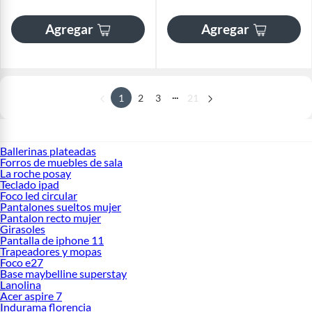
Agregar
Agregar
...
1
2
3
21
Ballerinas plateadas
Forros de muebles de sala
La roche posay
Teclado ipad
Foco led circular
Pantalones sueltos mujer
Pantalon recto mujer
Girasoles
Pantalla de iphone 11
Trapeadores y mopas
Foco e27
Base maybelline superstay
Lanolina
Acer aspire 7
Indurama florencia