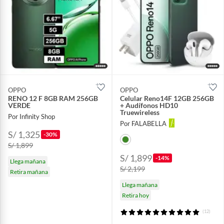
OPPO
OPPO
RENO 12 F 8GB RAM 256GB
Celular Reno14F 12GB 256GB
VERDE
+ Audífonos HD10
Truewireless
Por Infinity Shop
Por FALABELLA
S/ 1,325
-30%
S/ 1,899
S/ 1,899
-14%
Llega mañana
S/ 2,199
Retira mañana
Llega mañana
Retira hoy
(12)