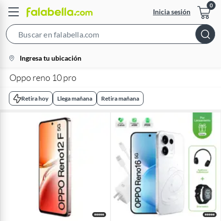
Inicia sesión
Search
Bar
location-
Ingresa tu ubicación
icon
Oppo reno 10 pro
Retira hoy
Llega mañana
Retira mañana