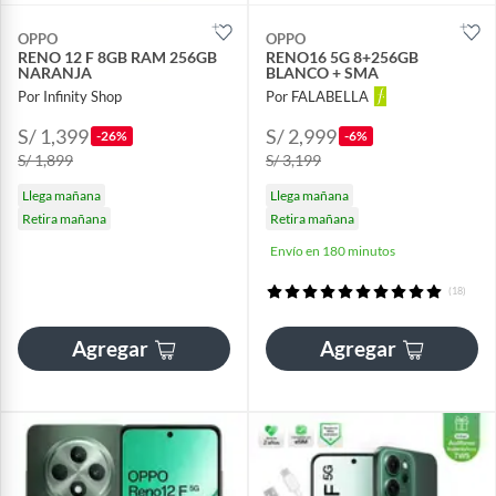
OPPO
OPPO
RENO 12 F 8GB RAM 256GB
RENO16 5G 8+256GB
NARANJA
BLANCO + SMA
Por Infinity Shop
Por FALABELLA
S/ 1,399
S/ 2,999
-26%
-6%
S/ 1,899
S/ 3,199
Llega mañana
Llega mañana
Retira mañana
Retira mañana
Envío en 180 minutos
(18)
Agregar
Agregar