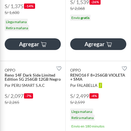
S/ 1,539
-26%
S/ 1,375
-14%
S/ 2,068
S/ 1,600
Envío
gratis
Llega mañana
Retira mañana
Agregar
Agregar
OPPO
OPPO
Reno 14F Dark Side Limited
RENO16 F 8+256GB VIOLETA
Edition 5G 256GB 12GB Negro
+ SMA
Por PERU SMART S.A.C
Por FALABELLA
S/ 2,097
S/ 2,499
-7%
-4%
S/ 2,265
S/ 2,599
Llega mañana
Retira mañana
Envío en 180 minutos