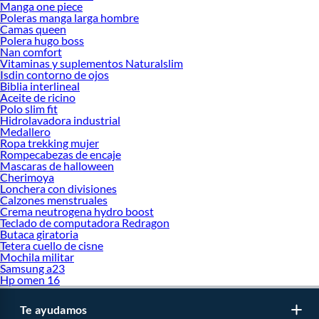
Manga one piece
Poleras manga larga hombre
Camas queen
Polera hugo boss
Nan comfort
Vitaminas y suplementos Naturalslim
Isdin contorno de ojos
Biblia interlineal
Aceite de ricino
Polo slim fit
Hidrolavadora industrial
Medallero
Ropa trekking mujer
Rompecabezas de encaje
Mascaras de halloween
Cherimoya
Lonchera con divisiones
Calzones menstruales
Crema neutrogena hydro boost
Teclado de computadora Redragon
Butaca giratoria
Tetera cuello de cisne
Mochila militar
Samsung a23
Hp omen 16
Te ayudamos