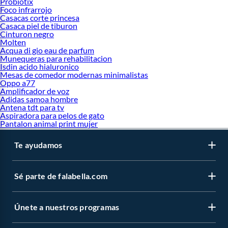
Probiotix
Foco infrarrojo
Casacas corte princesa
Casaca piel de tiburon
Cinturon negro
Molten
Acqua di gio eau de parfum
Munequeras para rehabilitacion
Isdin acido hialuronico
Mesas de comedor modernas minimalistas
Oppo a77
Amplificador de voz
Adidas samoa hombre
Antena tdt para tv
Aspiradora para pelos de gato
Pantalon animal print mujer
Te ayudamos
Sé parte de falabella.com
Únete a nuestros programas