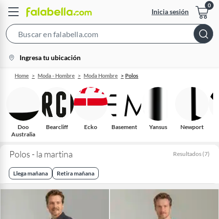
Inicia sesión
Search
Bar
location-
Ingresa tu ubicación
icon
Home
Moda - Hombre
Moda Hombre
Polos
Doo
Bearcliff
Ecko
Basement
Yansus
Newport
Australia
Polos - la martina
Resultados
(
7
)
Llega mañana
Retira mañana