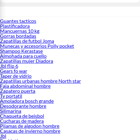
Guantes tacticos
Plastificadora
Mancuernas 10 kg
Gorras bordadas
Zapatillas de futbol Joma
Munecas y accesorios Polly pocket
Shampoo Kerastase
Almohada para cuello
Zapatillas mujer Diadora
Jbl flip 6
Gears fo war
Taper de vidrio
Zapatillas urbanas hombre North star
Faja abdominal hombre
Zapatero puerta
Tv portatil
Amoladora bosch grande
Desodorante hombre
Silimarina
Chaqueta de beisbol
Cucharas de madera
Pijamas de algodon hombre
Casacas de invierno hombre
Jbl