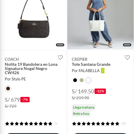
COACH
CREPIER
Nolita 19 Bandolera en Lona
Tote Santana Grande
Signature Nogal Negro
Por FALABELLA
CW426
Por Stylo PE
S/ 149.50
-32%
S/ 219.90
S/ 679
-7%
S/ 729
Llega mañana
Retira hoy
(1)
(25)