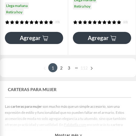
Llega mañana
Retira hoy
Retira hoy
(15)
(22)
Agregar
Agregar
...
1
2
3
112
CARTERAS PARA MUJER
Las
carteras para mujer
son mucho más que un simple accesorio, son una
expresión de estilo y funcionalidad que no pueden faltar en el armario. Estos
accesorios de moda no solo agregan elegancia a tu atuendo, sino que también
ofrecen practicidad y versatilidad. En
Falabella.com
encontrarás tu
cartera
favorita,
carteras grandes para mujer
y otros modelos
en oferta para lucir
Mostrar más