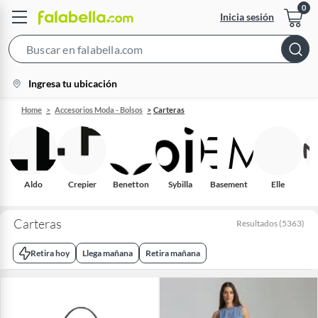
Inicia sesión
Search
Bar
location-
Ingresa tu ubicación
icon
Home
Accesorios Moda - Bolsos
Carteras
Aldo
Crepier
Benetton
Sybilla
Basement
Elle
S
Carteras
Resultados
(
5363
)
Retira hoy
Llega mañana
Retira mañana