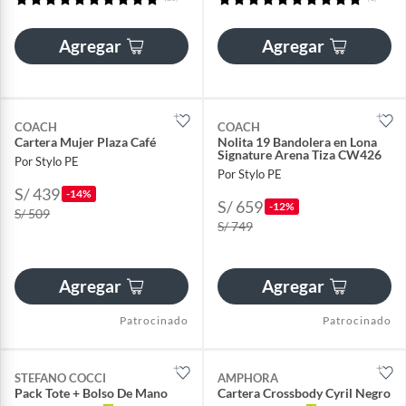
Agregar
Agregar
COACH
COACH
Cartera Mujer Plaza Café
Nolita 19 Bandolera en Lona
Signature Arena Tiza CW426
Por Stylo PE
Por Stylo PE
S/ 439
-14%
S/ 659
-12%
S/ 509
S/ 749
Agregar
Agregar
Patrocinado
Patrocinado
STEFANO COCCI
AMPHORA
Pack Tote + Bolso De Mano
Cartera Crossbody Cyril Negro