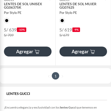
LENTES DE SOL UNISEX
LENTES DE SOL MUJER
GG0637SK
GG0762S
Por Stylo PE
Por Stylo PE
S/ 639
S/ 619
-10%
-9%
S/ 709
S/ 679
Agregar
Agregar
1
LENTES GUCCI
¡Encuentra elegancia y exclusividad con los
lentes Gucci
que tenemos en