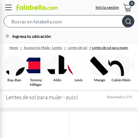
Inicia sesión
Search
Bar
location-
Ingresa tu ubicación
icon
Home
Accesorios Moda - Lentes
Lentes de sol
Lentes de sol para mujer
Ray-Ban
Tommy
Aldo
Levis
Mango
Calvin Klein
Hilfiger
Lentes de sol para mujer - gucci
Resultados
(
19
)