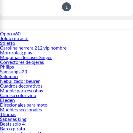
1
Oppo a60
Toldo retractil
Stiletto
Carolina herrera 212 vip hombre
Motorola g play
Maquinas de coser Singer
Correctores de ojeras
Philips
Samsung a23
Salomon
Nebulizador beurer
Cuadros decorativos
Mueble para escobas
Camisa color vino
El eden
Direcionales para moto
Muebles seccionales
Thomas
Sabanas king
Beats solo 4
Barco pirata