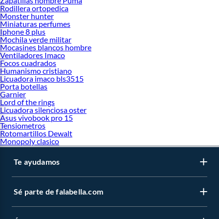
Zapatillas hombre Puma
Rodillera ortopedica
Monster hunter
Miniaturas perfumes
Iphone 8 plus
Mochila verde militar
Mocasines blancos hombre
Ventiladores Imaco
Focos cuadrados
Humanismo cristiano
Licuadora imaco bls3515
Porta botellas
Garnier
Lord of the rings
Licuadora silenciosa oster
Asus vivobook pro 15
Tensiometros
Rotomartillos Dewalt
Monopoly clasico
Te ayudamos
Sé parte de falabella.com