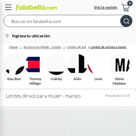
Inicia sesión
Search
Bar
location-
Ingresa tu ubicación
icon
Home
Accesorios Moda - Lentes
Lentes de sol
Lentes de sol para mujer
Ray-Ban
Tommy
Oakley
Aldo
Levis
Steve
Hilfiger
Madden
Lentes de sol para mujer - mango
Resultados
(
19
)