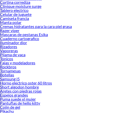
Cortina corrediza
Clinique moisture surge
Tablero electrico
Celular de juguete
Camiseta francia
Manta polar
Cremas hidratantes para la cara piel grasa
Razer viper
Mascaras de pestanas Esika
Cuaderno cartografico
Iluminador dior
Rizadores
Vaporeras
Pijama de vaca
Tonicos
Fajas y modeladores
Rockbros
Tornamesas
Botellas
Samsung j5
Horno electrico oster 60 litros
Short algodon hombre
Aretes con piedras rojas
Espejos grandes
Puma suede xl mujer
Pantuflas de hello kitty
Cojin de gel
Pikachu