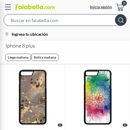
Inicia sesión
Search
Bar
location-
Ingresa tu ubicación
icon
Iphone 8 plus
Llega mañana
Retira mañana