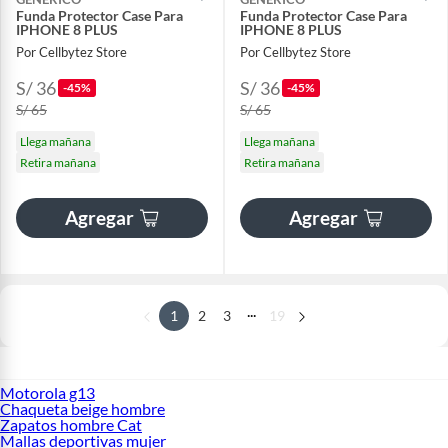
Funda Protector Case Para
Funda Protector Case Para
IPHONE 8 PLUS
IPHONE 8 PLUS
Por Cellbytez Store
Por Cellbytez Store
S/ 36
S/ 36
-45%
-45%
S/ 65
S/ 65
Llega mañana
Llega mañana
Retira mañana
Retira mañana
Agregar
Agregar
...
1
2
3
19
Motorola g13
Chaqueta beige hombre
Zapatos hombre Cat
Mallas deportivas mujer