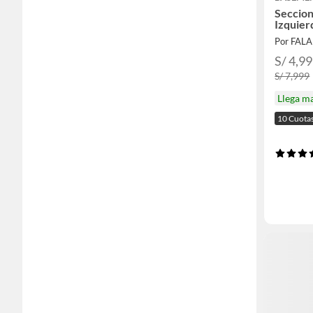
Seccion
Izquie
Por FAL
S/ 4,9
S/ 7,999
Llega m
10 Cuota