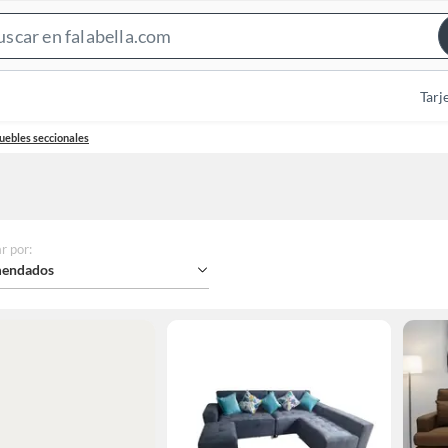
Search
Bar
Tarj
ebles seccionales
r por
:
endados