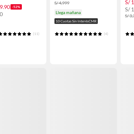
S/ 
S/ 4,999
29.90
-52%
S/ 
Llega mañana
10
S/ 3
10 Cuotas Sin InterésCMR
(11)
(4)