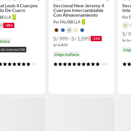
al Louis 4 Cuerpos
Seccional New Jeremy 4
Secc
rdo De Cuero
Cuerpos Intercambiable
Int
Con Almacenamiento
ABELLA
Por 
Por FALABELLA
99
-38%
S/ 
S/ 999 - S/ 1,099
-33%
S/ 1
añana
S/ 1,499
Lle
s Sin InterésCMR
Llega mañana
(1)
(24)