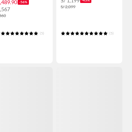
S/ 1,199
-43%
1,489.90
-56%
S/ 2,099
1,567
,360
(5)
(5)