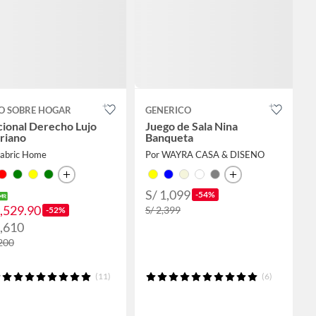
O SOBRE HOGAR
GENERICO
cional Derecho Lujo
Juego de Sala Nina
riano
Banqueta
Fabric Home
Por WAYRA CASA & DISENO
S/ 1,099
-54%
1,529.90
S/ 2,399
-52%
1,610
,200
(11)
(6)