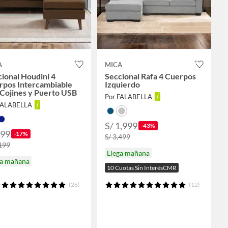
A
MICA
ional Houdini 4
Seccional Rafa 4 Cuerpos
rpos Intercambiable
Izquierdo
Cojines y Puerto USB
Por FALABELLA
FALABELLA
S/ 1,999
-43%
999
-17%
S/ 3,499
,199
Llega mañana
ga mañana
10 Cuotas Sin InterésCMR
(26)
(12)