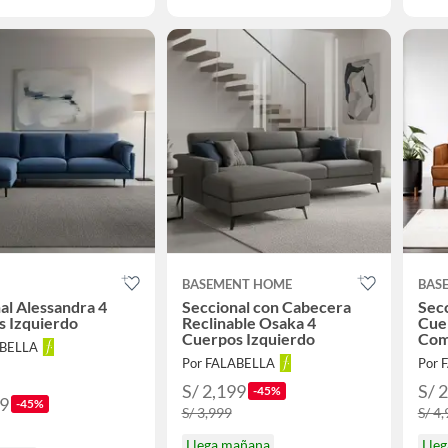
BASEMENT HOME
BAS
al Alessandra 4
Seccional con Cabecera
Secc
s Izquierdo
Reclinable Osaka 4
Cue
Cuerpos Izquierdo
Com
ABELLA
Por FALABELLA
Por 
S/ 2,199
S/ 
-45%
99
-45%
S/ 3,999
S/ 4
Llega mañana
Lle