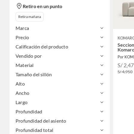
Retiro en un punto
Retira mañana
Marca
Precio
KOMARO
Seccion
Calificación del producto
Komar
Vendido por
Por KO
S/ 2,4
Material
S/ 4,950
Tamaño del sillón
Alto
Ancho
Largo
Profundidad
Profundidad del asiento
Profundidad total