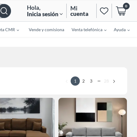
0
Hola
,
Mi
cuenta
Inicia sesión
eta CMR
Vende y comisiona
Venta telefónica
Ayuda
...
1
2
3
28