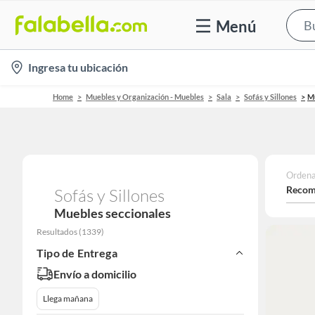
Menú
location-
Ingresa tu ubicación
icon
Home
Muebles y Organización - Muebles
Sala
Sofás y Sillones
Mu
Ordena
Recom
Sofás y Sillones
Muebles seccionales
Resultados
(
1339
)
Tipo de Entrega
Envío a domicilio
Llega mañana