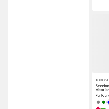
TODO S
Seccion
Vitoria
Por Fabr