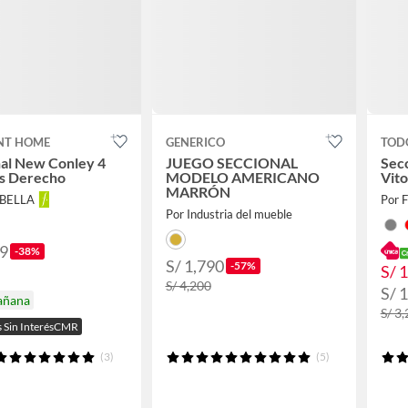
NT HOME
GENERICO
TOD
al New Conley 4
JUEGO SECCIONAL
Sec
s Derecho
MODELO AMERICANO
Vito
MARRÓN
ABELLA
Por 
Por Industria del mueble
99
-38%
S/ 1,790
-57%
S/ 
S/ 4,200
S/ 
añana
S/ 3
s Sin InterésCMR
(3)
(5)