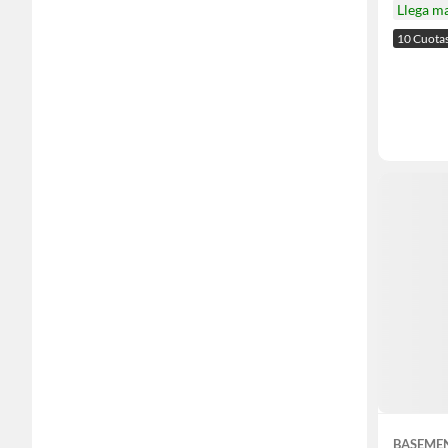
Llega m
10 Cuota
BASEME