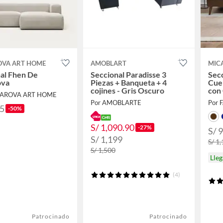
VA ART HOME
AMOBLART
MIC
al Fhen De
Seccional Paradisse 3
Secc
ova
Piezas + Banqueta + 4
Cue
cojines - Gris Oscuro
con 
MAROVA ART HOME
Por AMOBLARTE
Por 
75
-50%
S/ 1,090.90
-27%
S/ 
S/ 1,199
S/ 1
S/ 1,500
Lle
(4)
Patrocinado
Patrocinado