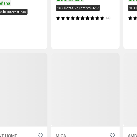
añana
10 Cuotas Sin InterésCMR
10 C
s Sin InterésCMR
(4)
NT HOME
MICA
AMB