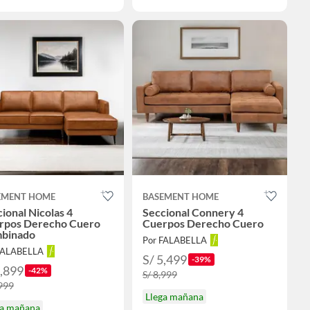
EMENT HOME
BASEMENT HOME
ional Nicolas 4
Seccional Connery 4
rpos Derecho Cuero
Cuerpos Derecho Cuero
binado
Por FALABELLA
FALABELLA
S/ 5,499
-39%
2,899
-42%
S/ 8,999
,999
Llega mañana
ga mañana