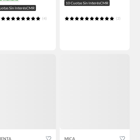
10 Cuotas Sin InterésCMR
uotas Sin InterésCMR
(4)
(2)
IENTA
MICA