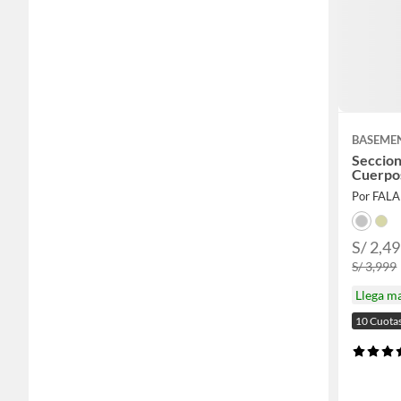
BASEME
Seccion
Cuerpo
Por FAL
S/ 2,4
S/ 3,999
Llega m
10 Cuota