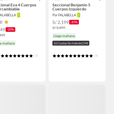
ional Eva 4 Cuerpos
Seccional Benjamin 5
ercambiable
Cuerpos Izquierdo
FALABELLA
Por FALABELLA
S/ 2,199
-37%
S/ 3,499
949
-37%
,499
Llega mañana
ga mañana
10 Cuotas Sin InterésCMR
(7)
(9)