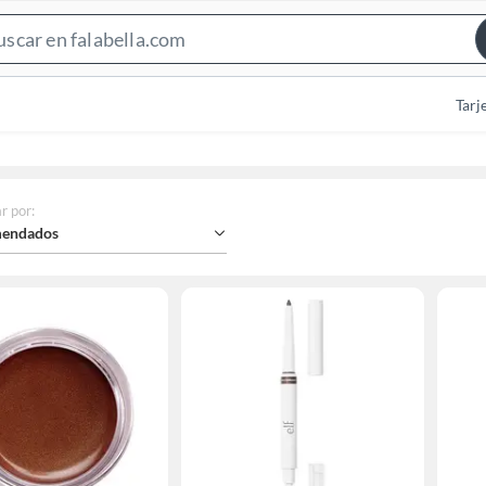
Search
Bar
Tarj
r por
:
endados