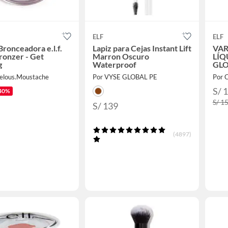
ELF
ELF
ronceadora e.l.f.
Lapiz para Cejas Instant Lift
VAR
ronzer - Get
Marron Oscuro
LÍQ
g
Waterproof
GLO
elous.Moustache
Por VYSE GLOBAL PE
Por 
S/ 
40%
S/ 1
S/ 139
(4897)