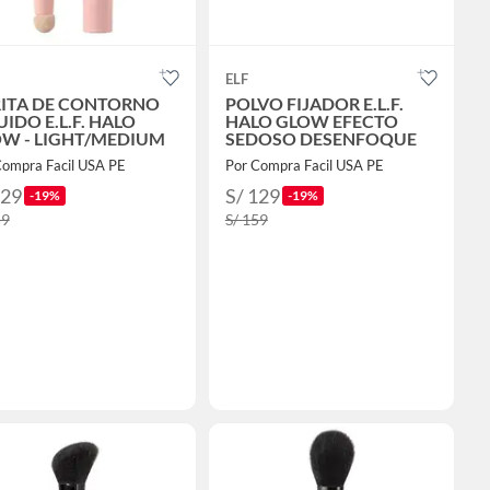
ELF
ITA DE CONTORNO
POLVO FIJADOR E.L.F.
UIDO E.L.F. HALO
HALO GLOW EFECTO
W - LIGHT/MEDIUM
SEDOSO DESENFOQUE
Compra Facil USA PE
Por Compra Facil USA PE
129
S/ 129
-19%
-19%
59
S/ 159