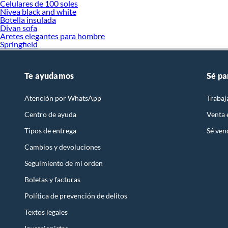
Celulares de 100 soles
Nivea black and white
Botella insulada
Divan sofa
Aretes elegantes para hombre
Springfield
Te ayudamos
Sé pa
Atención por WhatsApp
Trabaj
Centro de ayuda
Venta
Tipos de entrega
Sé ven
Cambios y devoluciones
Seguimiento de mi orden
Boletas y facturas
Política de prevención de delitos
Textos legales