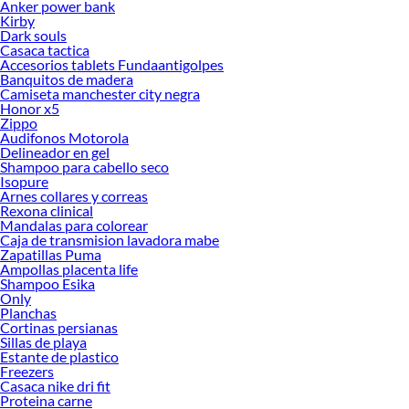
Anker power bank
Kirby
Dark souls
Casaca tactica
Accesorios tablets Fundaantigolpes
Banquitos de madera
Camiseta manchester city negra
Honor x5
Zippo
Audifonos Motorola
Delineador en gel
Shampoo para cabello seco
Isopure
Arnes collares y correas
Rexona clinical
Mandalas para colorear
Caja de transmision lavadora mabe
Zapatillas Puma
Ampollas placenta life
Shampoo Esika
Only
Planchas
Cortinas persianas
Sillas de playa
Estante de plastico
Freezers
Casaca nike dri fit
Proteina carne