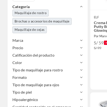
Categoría
Maquillaje de rostro
ELF
Brochas y accesorios de maquillaje
Crema B
Putty B
Maquillaje de cejas
Glowin
Por Marv
Marca
S/ 59
-
Precio
S/ 99
Calificación del producto
Color
Tipo de maquillaje para rostro
Formato
Tipo de maquillaje para ojos
Tipo de piel
Hipoalergénico
Cantidad contenido en el empaque