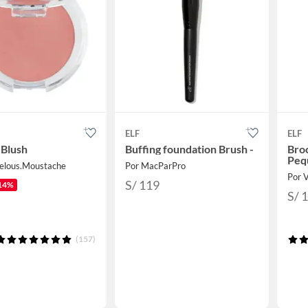
ELF
ELF
 Blush
Buffing foundation Brush -
Bro
Peq
elous.Moustache
Por MacParPro
Por 
S/ 119
14%
S/ 
(157)