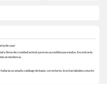
erta de casa!
ad y libres de crueldad animal a precios accesibles para todos. Encontrarás
stán en tendencia.
ea hallarás un amplio catálogo de bases, correctores, brochas labiales y mucho