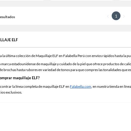
1
 Resultados
LLAJE ELF
 la última colección de Maquillaje ELF en Falabella Perú con envíos rápidos hasta la pu
 marca estadounidense de maquillaje y cuidado de la piel que ofrece productos de calid
 de brochas hasta rubores en variedad de tonos para que compres las tonalidades que e
omprar maquillaje ELF?
contrar la línea completa de maquillaje ELF en
Falabella.com
, en nuestra tienda en lín
cios exclusivos.