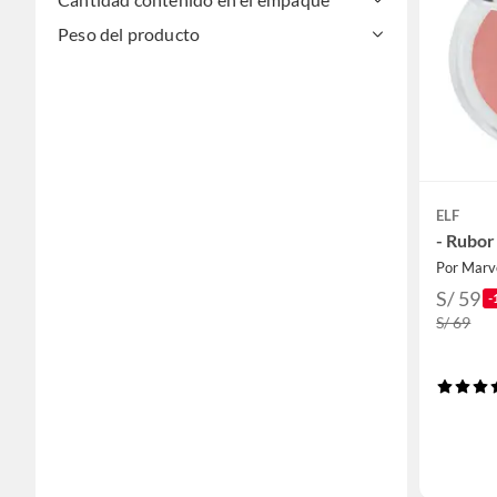
Peso del producto
ELF
- Rubor
Por Marv
S/ 59
-
S/ 69