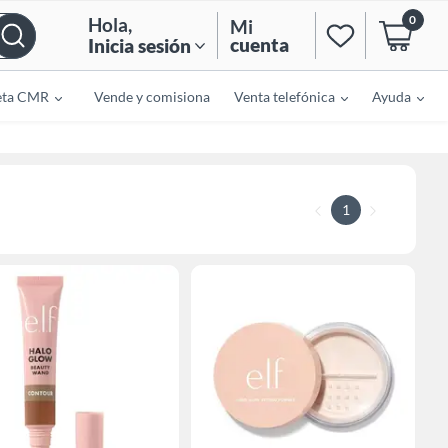
0
Hola
,
Mi
cuenta
Inicia sesión
eta CMR
Vende y comisiona
Venta telefónica
Ayuda
1