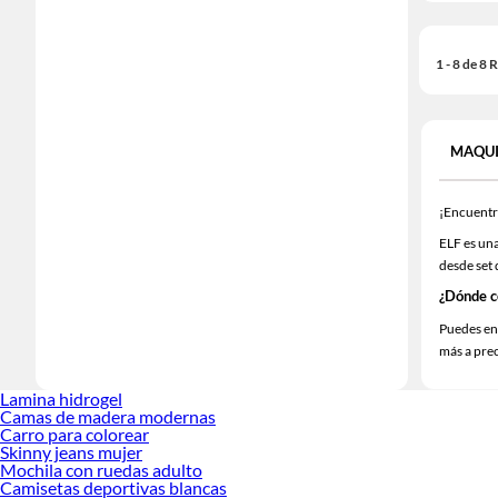
1 - 8 de 8
MAQUI
¡Encuentra
ELF es una
desde set
¿Dónde c
Puedes en
más a pre
Lamina hidrogel
Camas de madera modernas
Carro para colorear
Skinny jeans mujer
Mochila con ruedas adulto
Camisetas deportivas blancas