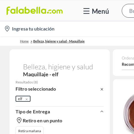
Menú
location-
Ingresa tu ubicación
icon
Home
Belleza, higiene y salud - Maquillaje
Ordena
Recom
Belleza, higiene y salud
Maquillaje - elf
Resultados
(
8
)
Filtro seleccionado
elf
Tipo de Entrega
Retiro en un punto
Retira mañana