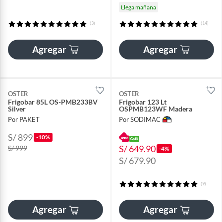
Llega mañana
(3)
(14)
Agregar
Agregar
OSTER
OSTER
Frigobar 85L OS-PMB233BV
Frigobar 123 Lt
Silver
OSPMB123WF Madera
Por PAKET
Por SODIMAC
S/ 899
-10%
S/ 649.90
S/ 999
-4%
S/ 679.90
(9)
Agregar
Agregar