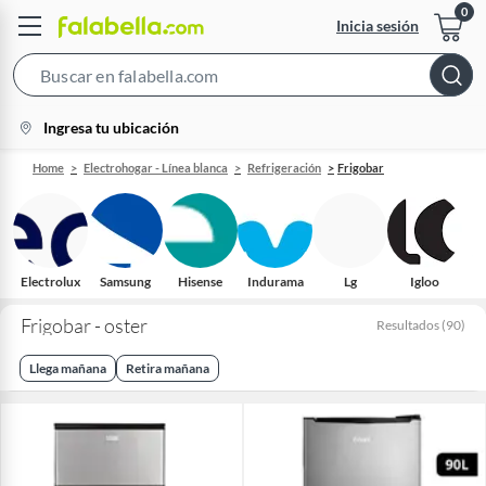
Inicia sesión
Search
Bar
location-
Ingresa tu ubicación
icon
Home
Electrohogar - Línea blanca
Refrigeración
Frigobar
Electrolux
Samsung
Hisense
Indurama
Lg
Igloo
Frigobar - oster
Resultados
(
90
)
Llega mañana
Retira mañana