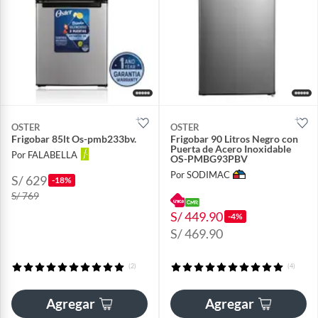
OSTER
OSTER
Frigobar 85lt Os-pmb233bv.
Frigobar 90 Litros Negro con
Puerta de Acero Inoxidable
Por FALABELLA
OS-PMBG93PBV
Por SODIMAC
S/ 629
-18%
S/ 769
S/ 449.90
-4%
S/ 469.90
(2)
(4)
Agregar
Agregar