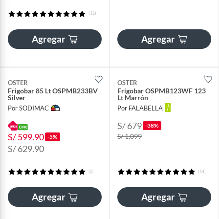
(11)
Agregar
Agregar
OSTER
OSTER
Frigobar 85 Lt OSPMB233BV
Frigobar OSPMB123WF 123
Silver
Lt Marrón
Por SODIMAC
Por FALABELLA
S/ 679
-38%
S/ 599.90
S/ 1,099
-5%
S/ 629.90
(2)
(14)
Agregar
Agregar