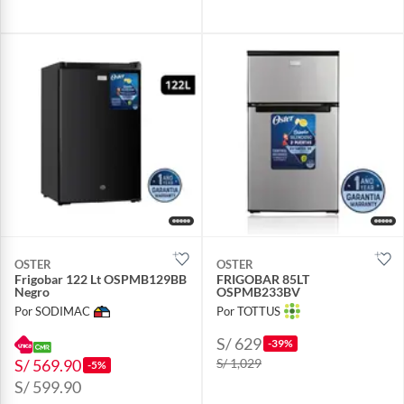
OSTER
OSTER
Frigobar 122 Lt OSPMB129BB
FRIGOBAR 85LT
Negro
OSPMB233BV
Por SODIMAC
Por TOTTUS
S/ 629
-39%
S/ 569.90
S/ 1,029
-5%
S/ 599.90