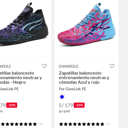
WEILE
DANWEILE
tillas baloncesto
Zapatillas baloncesto
renamiento neutras y
entrenamiento neutras y
odas - Negro
cómodas Azul y rojo
GlowLink PE
Por GlowLink PE
179
S/ 179
-10%
-10%
99
S/ 199
(6)
(3)