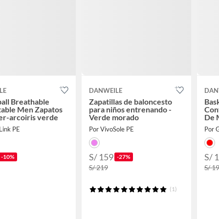
LE
DANWEILE
DAN
all Breathable
Zapatillas de baloncesto
Bask
table Men Zapatos
para niños entrenando -
Con
r-arcoiris verde
Verde morado
De M
Link PE
Por VivoSole PE
Por 
S/ 159
S/ 
-10%
-27%
S/ 219
S/ 1
(1)