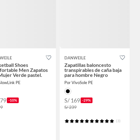
WEILE
DANWEILE
etball Shoes
Zapatillas baloncesto
fortable Men Zapatos
transpirables de caña baja
ujer Verde pastel.
para hombre Negro
GlowLink PE
Por VivoSole PE
179
S/ 169
-10%
-29%
99
S/ 239
(3)