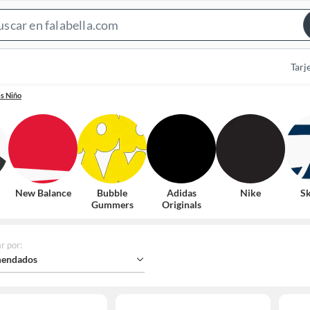
Search
Bar
Tarj
as Niño
New Balance
Bubble
Adidas
Nike
Sk
Gummers
Originals
r por
:
endados