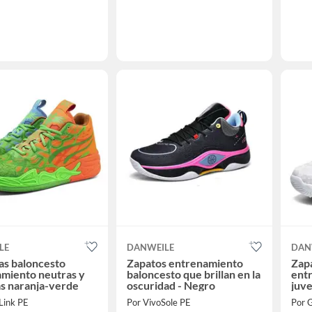
LE
DANWEILE
DAN
las baloncesto
Zapatos entrenamiento
Zapa
miento neutras y
baloncesto que brillan en la
ent
s naranja-verde
oscuridad - Negro
juve
Link PE
Por VivoSole PE
Por 