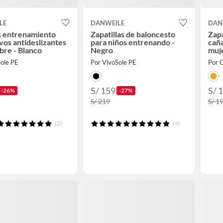
LE
DANWEILE
DAN
s entrenamiento
Zapatillas de baloncesto
Zapa
vos antideslizantes
para niños entrenando -
caña
libre - Blanco
Negro
muje
Sole PE
Por VivoSole PE
Por 
S/ 159
S/ 
-26%
-27%
S/ 219
S/ 1
(2)
(4)