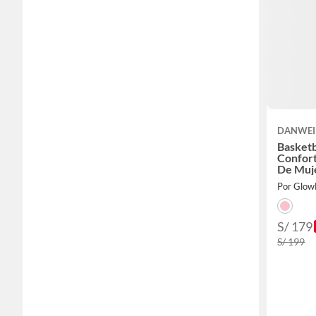
DANWEI
Basketb
Confor
De Muje
Por Glow
S/ 179
S/ 199