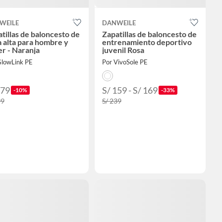
WEILE
DANWEILE
tillas de baloncesto de
Zapatillas de baloncesto de
 alta para hombre y
entrenamiento deportivo
r - Naranja
juvenil Rosa
GlowLink PE
Por VivoSole PE
179
S/ 159 - S/ 169
-10%
-33%
99
S/ 239