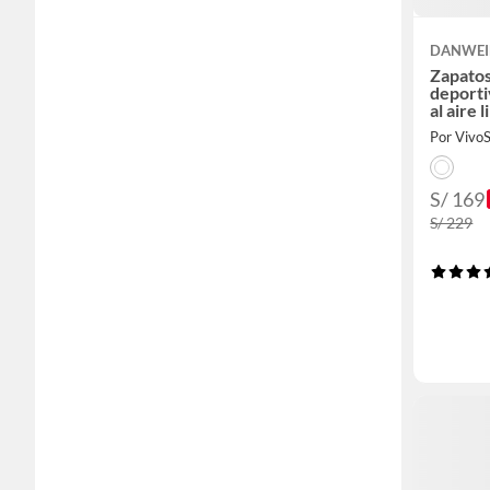
DANWEI
Zapato
deporti
al aire 
Por Vivo
S/ 169
S/ 229