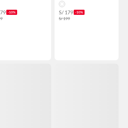
179
S/ 179
-10%
-10%
99
S/ 199