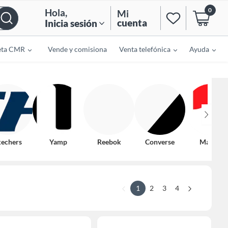
0
Hola
,
Mi
cuenta
Inicia sesión
eta CMR
Vende y comisiona
Venta telefónica
Ayuda
echers
Yamp
Reebok
Converse
Marvel
1
2
3
4