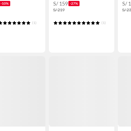
S/ 159
S/ 
-10%
-27%
S/ 219
S/ 2
(1)
(1)