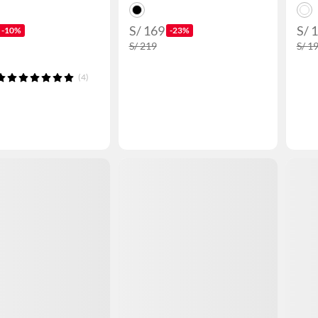
S/ 169
S/ 
-10%
-23%
S/ 219
S/ 1
(4)