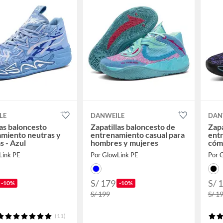
LE
DANWEILE
DAN
las baloncesto
Zapatillas baloncesto de
Zapa
miento neutras y
entrenamiento casual para
ent
 - Azul
hombres y mujeres
cóm
Link PE
Por GlowLink PE
Por 
S/ 179
S/ 
-10%
-10%
S/ 199
S/ 1
(11)