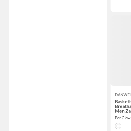
DANWEI
Basketb
Breatha
Men Za
Blanco
Por Glow