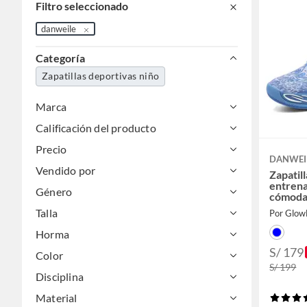
Filtro seleccionado
danweile
Categoría
Zapatillas deportivas niño
Marca
Calificación del producto
Precio
DANWEI
Vendido por
Zapatil
entrena
Género
cómodas
Talla
Por Glow
Horma
S/ 179
Color
S/ 199
Disciplina
Material