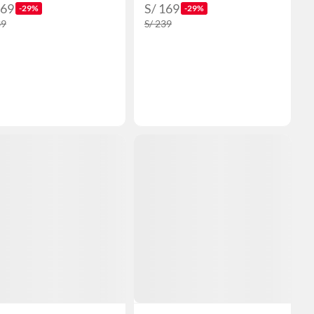
169
S/ 169
-29%
-29%
39
S/ 239