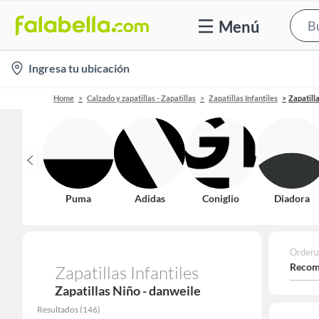
Menú
location-
Ingresa tu ubicación
icon
Home
Calzado y zapatillas - Zapatillas
Zapatillas Infantiles
Zapatill
Puma
Adidas
Coniglio
Diadora
Ordena
Recom
Zapatillas Infantiles
Zapatillas Niño - danweile
Resultados
(
146
)