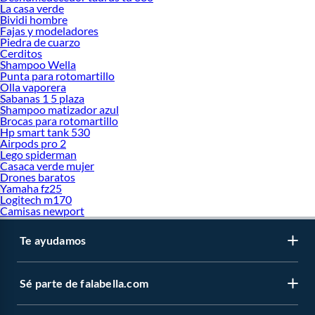
La casa verde
Bividi hombre
Fajas y modeladores
Piedra de cuarzo
Cerditos
Shampoo Wella
Punta para rotomartillo
Olla vaporera
Sabanas 1 5 plaza
Shampoo matizador azul
Brocas para rotomartillo
Hp smart tank 530
Airpods pro 2
Lego spiderman
Casaca verde mujer
Drones baratos
Yamaha fz25
Logitech m170
Camisas newport
Te ayudamos
Sé parte de falabella.com