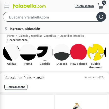
Inicia sesión
Search
Bar
location-
Ingresa tu ubicación
icon
Home
Calzado y zapatillas - Zapatillas
Zapatillas Infantiles
Zapatillas Niño
Adidas
Puma
Coniglio
Diadora
New Balance
Bubble
Gummers
O
Zapatillas Niño - peak
Resultados
(
21
)
Retira mañana