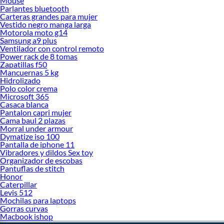
Mouse
Parlantes bluetooth
Carteras grandes para mujer
Vestido negro manga larga
Motorola moto g14
Samsung a9 plus
Ventilador con control remoto
Power rack de 8 tomas
Zapatillas f50
Mancuernas 5 kg
Hidrolizado
Polo color crema
Microsoft 365
Casaca blanca
Pantalon capri mujer
Cama baul 2 plazas
Morral under armour
Dymatize iso 100
Pantalla de iphone 11
Vibradores y dildos Sex toy
Organizador de escobas
Pantuflas de stitch
Honor
Caterpillar
Levis 512
Mochilas para laptops
Gorras curvas
Macbook ishop