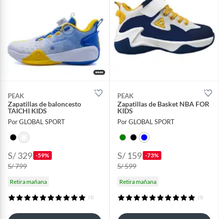
PEAK
PEAK
Zapatillas de baloncesto
Zapatillas de Basket NBA FOR
TAICHI KIDS
KIDS
Por GLOBAL SPORT
Por GLOBAL SPORT
S/ 329
S/ 159
-59%
-73%
S/ 799
S/ 599
Retira mañana
Retira mañana
(1)
(1)