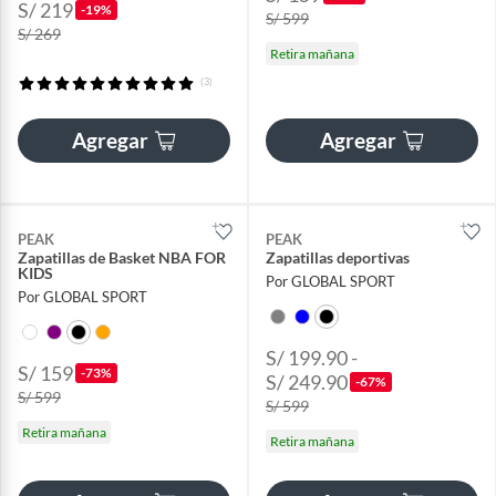
S/ 219
-19%
S/ 599
S/ 269
Retira mañana
(3)
Agregar
Agregar
PEAK
PEAK
Zapatillas de Basket NBA FOR
Zapatillas deportivas
KIDS
Por GLOBAL SPORT
Por GLOBAL SPORT
S/ 199.90 -
S/ 159
-73%
S/ 249.90
-67%
S/ 599
S/ 599
Retira mañana
Retira mañana