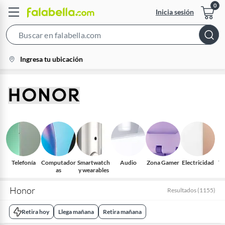
Inicia sesión
Search
Bar
location-
Ingresa tu ubicación
icon
Telefonía
Computador
Smartwatch
Audio
Zona Gamer
Electricidad
Te
as
y wearables
Honor
Resultados
(
1155
)
Retira hoy
Llega mañana
Retira mañana