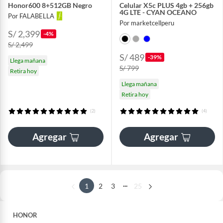
Honor600 8+512GB Negro
Celular X5c PLUS 4gb + 256gb
4G LTE - CYAN OCEANO
Por FALABELLA
Por marketcellperu
S/ 2,399
-4%
S/ 2,499
S/ 489
-39%
Llega mañana
S/ 799
Retira hoy
Llega mañana
Retira hoy
(2)
(4)
Agregar
Agregar
...
1
2
3
25
HONOR