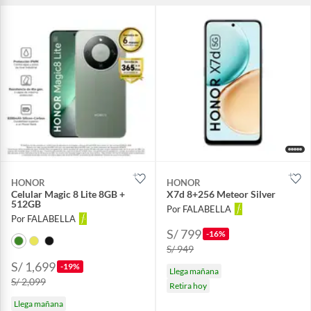
HONOR
HONOR
Celular Magic 8 Lite 8GB +
X7d 8+256 Meteor Silver
512GB
Por FALABELLA
Por FALABELLA
S/ 799
-16%
S/ 949
S/ 1,699
-19%
Llega mañana
S/ 2,099
Retira hoy
Llega mañana