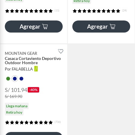
Retira hoy
(11)
(24)
Agregar
Agregar
MOUNTAIN GEAR
Casaca Cortaviento Deportivo
Outdoor Hombre
Por FALABELLA
S/ 101.94
-40%
S/ 169.90
Llega mañana
Retira hoy
(736)