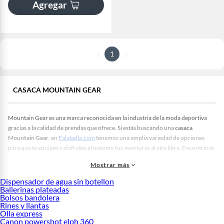
Agregar
1
CASACA MOUNTAIN GEAR
Mountain Gear es una marca reconocida en la industria de la moda deportiva
gracias a la calidad de prendas que ofrece. Si estás buscando una
casaca
Mountain Gear
, en
Falabella.com
tenemos una amplia variedad de opciones
para que te equipes y disfrutes al máximo tus aventuras al aire libre. Encontrarás
prendas a precios increíbles y descuentos exclusivos pagando con tus tarjetas
Mostrar más
del Banco Falabella.
Dispensador de agua sin botellon
Una casaca Mountain Gear es una prenda que tiene el equilibrio perfecto entre
Ballerinas plateadas
funcionalidad y estilo. Están confeccionadas para que te enfrentes a los desafíos
Bolsos bandolera
de la montaña y protegerte del clima severo gracias a su tecnología avanzada,
Rines y llantas
materiales de alta calidad que ofrecen comodidad, resistencia al desgaste y
Olla express
Canon powershot elph 360
mucho más.