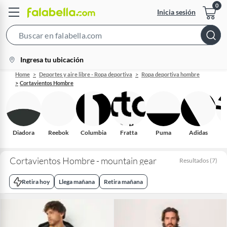
Inicia sesión
Search
Bar
location-
Ingresa tu ubicación
icon
Home
Deportes y aire libre - Ropa deportiva
Ropa deportiva hombre
Cortavientos Hombre
Diadora
Reebok
Columbia
Fratta
Puma
Adidas
O
Cortavientos Hombre - mountain gear
Resultados
(
7
)
Retira hoy
Llega mañana
Retira mañana