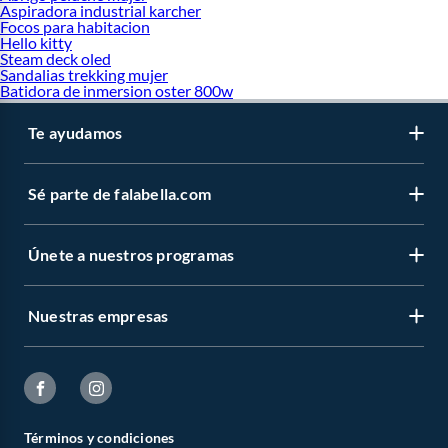
Aspiradora industrial karcher
Yoga y Pilates
Focos para habitacion
Elípticas
Hello kitty
Trotadoras
Steam deck oled
Otros accesorios
Sandalias trekking mujer
Batidora de inmersion oster 800w
Te ayudamos
Sé parte de falabella.com
Únete a nuestros programas
Nuestras empresas
Términos y condiciones