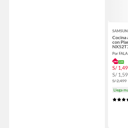
SAMSUN
Cocina 
con Pla
NX52T
Por FAL
S/ 1,4
S/ 1,5
S/ 2,499
Llega m