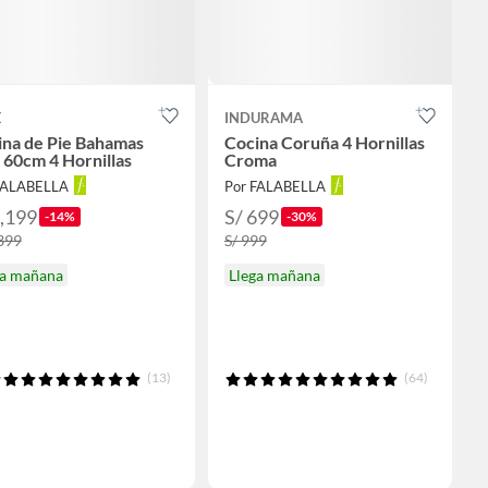
E
INDURAMA
ina de Pie Bahamas
Cocina Coruña 4 Hornillas
60cm 4 Hornillas
Croma
FALABELLA
Por FALABELLA
1,199
S/ 699
-14%
-30%
,399
S/ 999
ga mañana
Llega mañana
(13)
(64)