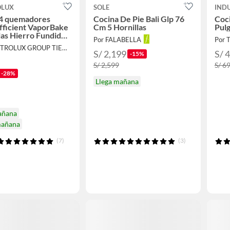
OLUX
SOLE
IND
 4 quemadores
Cocina De Pie Bali Glp 76
Coc
fficient VaporBake
Cm 5 Hornillas
Pulg
llas Hierro Fundido
Por FALABELLA
Por 
 FE4OSR
Por ELECTROLUX GROUP TIENDA OFICIAL
S/ 2,199
S/ 
-15%
S/ 2,599
S/ 6
-28%
Llega mañana
añana
mañana
(7)
(3)