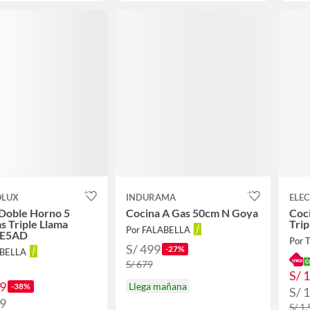
OLUX
INDURAMA
ELE
Doble Horno 5
Cocina A Gas 50cm N Goya
Coci
as Triple Llama
Tri
Por FALABELLA
FE5AD
Por 
S/ 499
-27%
ABELLA
S/ 679
S/ 
99
Llega mañana
-38%
S/ 
99
S/ 1