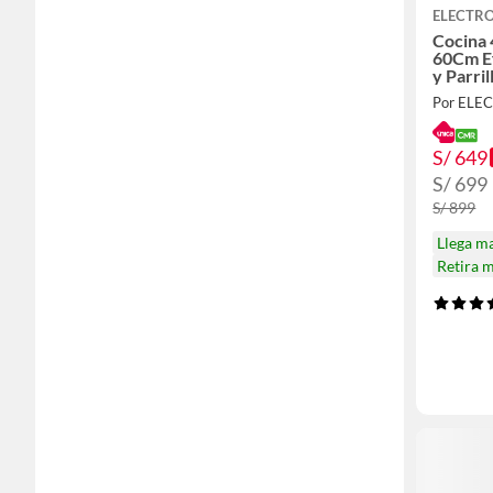
ELECTR
Cocina
60Cm E
y Parri
Silver
S/ 649
S/ 699
S/ 899
Llega m
Retira 