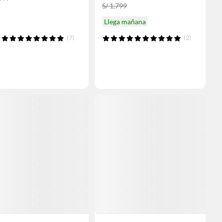
S/ 1,799
Llega mañana
(7)
(2)