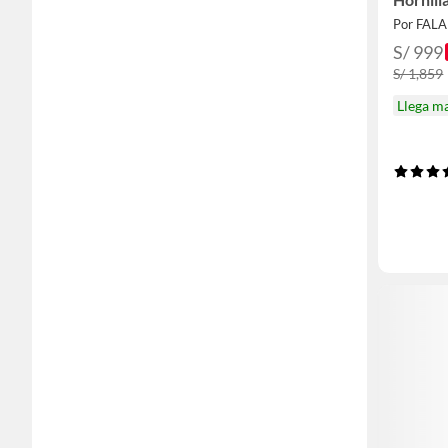
Por FAL
S/ 999
S/ 1,859
Llega m