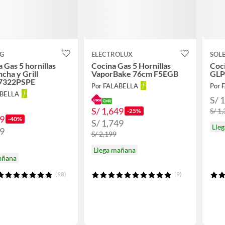
G
ELECTROLUX
SOL
a Gas 5 hornillas
Cocina Gas 5 Hornillas
Coc
ncha y Grill
VaporBake 76cm F5EGB
GLP 
7322PSPE
Por FALABELLA
Por 
ABELLA
S/ 
S/ 1,649
S/ 1
-25%
99
-40%
S/ 1,749
Lle
99
S/ 2,199
Llega mañana
añana
(98)
(9)