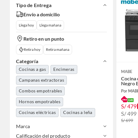
Tipo de Entrega
Envío a domicilio
Llega hoy
Llega mañana
Retiro en un punto
Retira hoy
Retira mañana
Categoría
Cocinas a gas
Encimeras
MABE
Cocina 
Campanas extractoras
Negro
Combos empotrables
Por MAB
Hornos empotrables
S/ 479
Cocinas eléctricas
Cocinas a leña
S/ 499
S/ 699
Marca
Calificación del producto