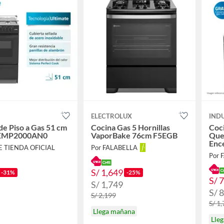
ELECTROLUX
IND
de Piso a Gas 51 cm
Cocina Gas 5 Hornillas
Coci
 EMP2000AN0
VaporBake 76cm F5EGB
Que
Ence
E TIENDA OFICIAL
Por FALABELLA
En 
Por 
S/ 1,649
-31%
-25%
S/ 
S/ 1,749
S/ 
S/ 2,199
S/ 1
Llega mañana
Lle