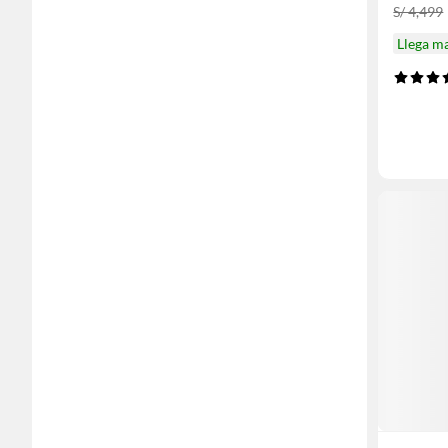
S/ 4,499
Llega m