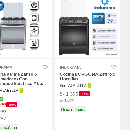
URAMA
INDURAMA
na Parma Zafiro 6
Cocina BORGONA Zafiro 5
madores Con
Hornillas
ndido Eléctrico Y Luz
Por FALABELLA
Horno
FALABELLA
S/ 1,399
-26%
S/ 1,899
799
-54%
Llega mañana
899
,749
ga mañana