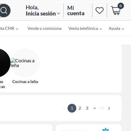
0
Hola
,
Mi
cuenta
Inicia sesión
eta CMR
Vende y comisiona
Venta telefónica
Ayuda
as
Cocinas a leña
cas
...
1
2
3
91