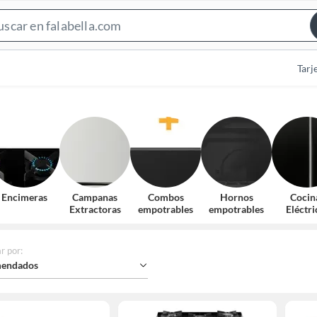
Search
Bar
Tarj
Encimeras
Campanas
Combos
Hornos
Cocin
Extractoras
empotrables
empotrables
Eléctri
r por
:
endados