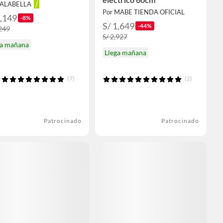
FALABELLA
Por MABE TIENDA OFICIAL
1,149
-8%
S/ 1,649
-44%
,249
S/ 2,927
ga mañana
Llega mañana
(7)
(2)
Patrocinado
Patrocinado