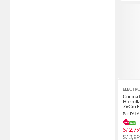
ELECTR
Cocina 
Hornill
76Cm 
Por FAL
S/ 2,7
S/ 2,8