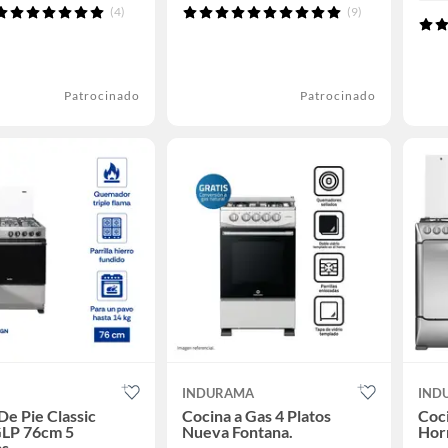
(4)
(9)
Patrocinado
Patrocinado
INDURAMA
IND
De Pie Classic
Cocina a Gas 4 Platos
Coc
GLP 76cm 5
Nueva Fontana.
Horn
as