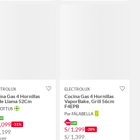
CTROLUX
ELECTROLUX
na Gas 4 Hornillas
Cocina Gas 4 Hornillas
ple Llama 52Cm
VaporBake, Grill 56cm
F4EPB
TOTTUS
Por FALABELLA
1,099
-31%
S/ 1,299
-28%
1,199
S/ 1,399
,599