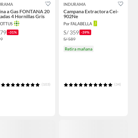
URAMA
INDURAMA
ina a Gas FONTANA 20
Campana Extractora Cei-
adas 4 Hornillas Gris
902Ne
TOTTUS
Por FALABELLA
479
S/ 359
-31%
-39%
99
S/ 589
Retira mañana
(103)
(34)