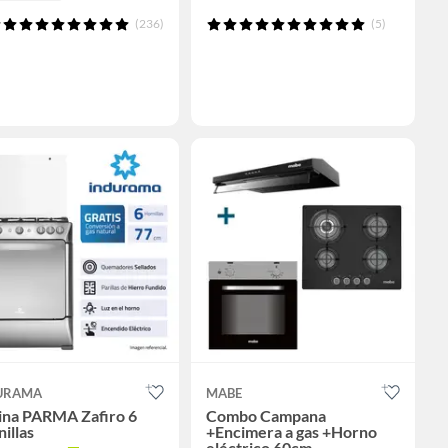
(236)
(5)
URAMA
MABE
ina PARMA Zafiro 6
Combo Campana
illas
+Encimera a gas +Horno
eléctrico 60cm