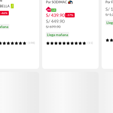
Por SODIMAC
Por 
ABELLA
S/ 
-46%
S/ 439.90
S/ 1
-37%
S/ 449.90
Lle
S/ 699.90
añana
Llega mañana
(198)
(11)