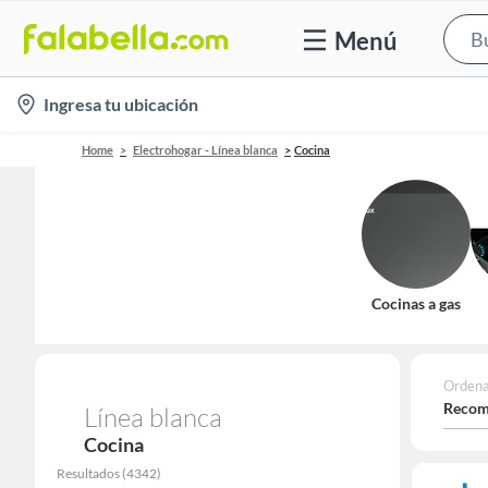
Menú
location-
Ingresa tu ubicación
icon
Home
Electrohogar - Línea blanca
Cocina
Cocinas a gas
Ordena
Recom
Línea blanca
Cocina
Resultados
(
4342
)