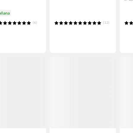
añana
(6)
(12)