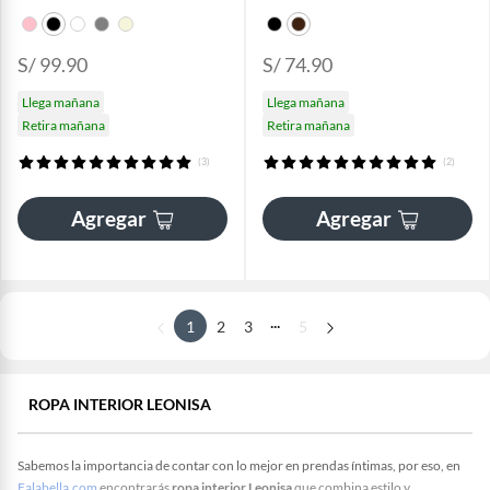
S/ 99.90
S/ 74.90
Llega mañana
Llega mañana
Retira mañana
Retira mañana
(3)
(2)
Agregar
Agregar
...
1
2
3
5
ROPA INTERIOR LEONISA
Sabemos la importancia de contar con lo mejor en prendas íntimas, por eso, en
Falabella.com
encontrarás
ropa interior Leonisa
que combina estilo y