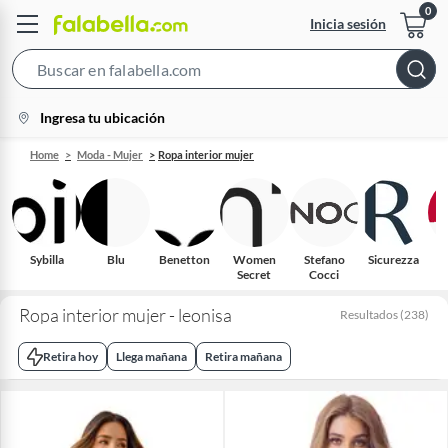
Inicia sesión
Search
Bar
location-
Ingresa tu ubicación
icon
Home
Moda - Mujer
Ropa interior mujer
Sybilla
Blu
Benetton
Women
Stefano
Sicurezza
C
Secret
Cocci
Ropa interior mujer - leonisa
Resultados
(
238
)
Retira hoy
Llega mañana
Retira mañana