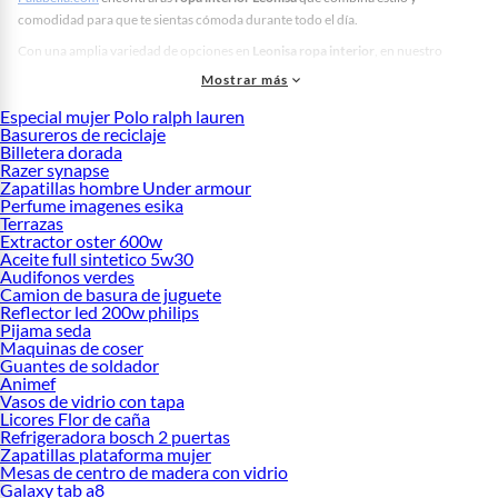
comodidad para que te sientas cómoda durante todo el día.
Con una amplia variedad de opciones en
Leonisa ropa interior
, en nuestro
catálogo en línea encontrarás brasieres, calzones, fajas, modeladores, tangas y
Mostrar más
mucho más a precios accesibles para que renueves todo el clóset sin mucho
Especial mujer Polo ralph lauren
esfuerzo.
Basureros de reciclaje
Hallarás
Leonisa lencería
que se adapta a todo tipo de cuerpos, realzando la
Billetera dorada
Razer synapse
figura de manera natural mientras proporciona ajuste y soportes adecuados.
Zapatillas hombre Under armour
Cada pieza está elaborada con materiales suaves y transpirables, pensados para
Perfume imagenes esika
brindar comodidad sin sacrificar el estilo.
Terrazas
Extractor oster 600w
Descubre las mejores opciones que tenemos en Falabella Perú para combinar
Aceite full sintetico 5w30
con tus
Jeans Mujer
,
Blusas para mujer
y
Vestidos
favoritos. Compra con envíos
Audifonos verdes
rápidos hasta la puerta de casa ¡Compra ya!
Camion de basura de juguete
Reflector led 200w philips
Ropa de mujer
Pijama seda
Maquinas de coser
Ropa de mujer
Guantes de soldador
Poleras para mujer
Animef
Parkas Mujer
Vasos de vidrio con tapa
Chompas para mujer
Licores Flor de caña
Casacas mujer
Refrigeradora bosch 2 puertas
Zapatillas plataforma mujer
Crop Top
Mesas de centro de madera con vidrio
Enterizos
Galaxy tab a8
Shorts