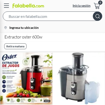
Inicia sesión
Search
Bar
location-
Ingresa tu ubicación
icon
Extractor oster 600w
Retira mañana