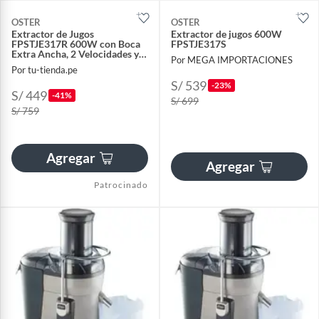
OSTER
OSTER
Extractor de Jugos
Extractor de jugos 600W
FPSTJE317R 600W con Boca
FPSTJE317S
Extra Ancha, 2 Velocidades y
Por MEGA IMPORTACIONES
Jarra de 1.25 L
Por tu-tienda.pe
S/ 539
-23%
S/ 449
-41%
S/ 699
S/ 759
Agregar
Agregar
Patrocinado