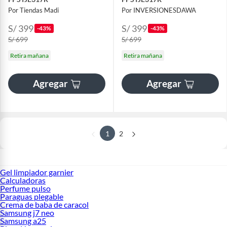
Por Tiendas Madi
Por INVERSIONESDAWA
S/ 399
S/ 399
-43%
-43%
S/ 699
S/ 699
Retira mañana
Retira mañana
Agregar
Agregar
1
2
Gel limpiador garnier
Calculadoras
Perfume pulso
Paraguas plegable
Crema de baba de caracol
Samsung j7 neo
Samsung a25