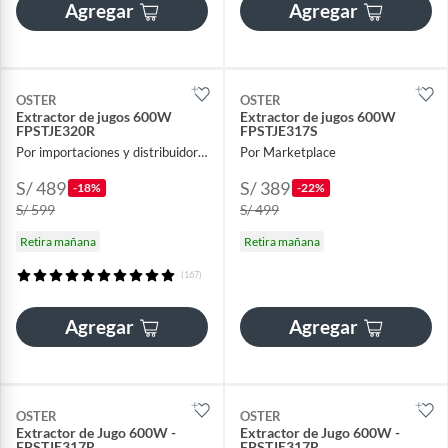
Agregar
Agregar
OSTER
OSTER
Extractor de jugos 600W
Extractor de jugos 600W
FPSTJE320R
FPSTJE317S
Por importaciones y distribuidora A y F
Por Marketplace
S/ 489
S/ 389
-18%
-22%
S/ 599
S/ 499
Retira mañana
Retira mañana
(167)
Agregar
Agregar
OSTER
OSTER
Extractor de Jugo 600W -
Extractor de Jugo 600W -
FPSTJE317R
FPSTJE317R