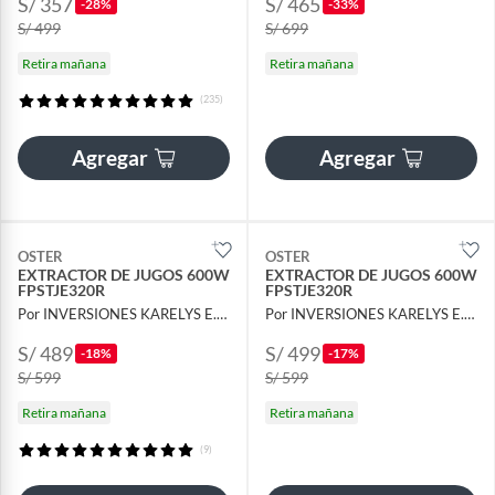
S/ 357
S/ 465
-28%
-33%
S/ 499
S/ 699
Retira mañana
Retira mañana
(235)
Agregar
Agregar
OSTER
OSTER
EXTRACTOR DE JUGOS 600W
EXTRACTOR DE JUGOS 600W
FPSTJE320R
FPSTJE320R
Por INVERSIONES KARELYS E.I.R.L
Por INVERSIONES KARELYS E.I.R.L
S/ 489
S/ 499
-18%
-17%
S/ 599
S/ 599
Retira mañana
Retira mañana
(9)