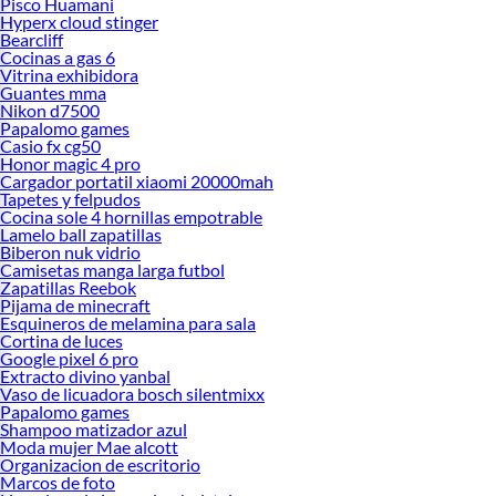
Pisco Huamani
Hyperx cloud stinger
Bearcliff
Cocinas a gas 6
Vitrina exhibidora
Guantes mma
Nikon d7500
Papalomo games
Casio fx cg50
Honor magic 4 pro
Cargador portatil xiaomi 20000mah
Tapetes y felpudos
Cocina sole 4 hornillas empotrable
Lamelo ball zapatillas
Biberon nuk vidrio
Camisetas manga larga futbol
Zapatillas Reebok
Pijama de minecraft
Esquineros de melamina para sala
Cortina de luces
Google pixel 6 pro
Extracto divino yanbal
Vaso de licuadora bosch silentmixx
Papalomo games
Shampoo matizador azul
Moda mujer Mae alcott
Organizacion de escritorio
Marcos de foto