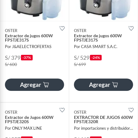
OSTER
OSTER
Extractor de jugos 600W
Extractor de jugos 600W
FPSTJE317S
FPSTJE317S
Por J&AELECTROFERTAS
Por CASA SMART S.A.C.
S/ 379
S/ 529
-37%
-24%
S/ 600
S/ 699
Agregar
Agregar
OSTER
OSTER
Extractor de Jugos 600W
EXTRACTOR DE JUGOS 600W
FPSTJE320S
FPSTJE320R
Por ONLY MAX LINE
Por importaciones y distribuidora A y F