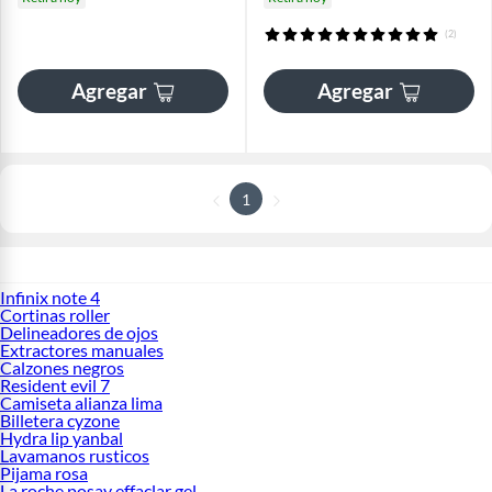
(2)
Agregar
Agregar
1
Infinix note 4
Cortinas roller
Delineadores de ojos
Extractores manuales
Calzones negros
Resident evil 7
Camiseta alianza lima
Billetera cyzone
Hydra lip yanbal
Lavamanos rusticos
Pijama rosa
La roche posay effaclar gel