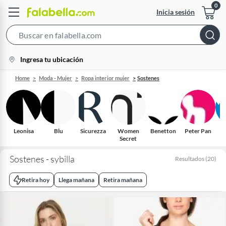
Inicia sesión
Search
Bar
location-
Ingresa tu ubicación
icon
Home
Moda - Mujer
Ropa interior mujer
Sostenes
Leonisa
Blu
Sicurezza
Women
Benetton
Peter Pan
Secret
Sostenes - sybilla
Resultados
(
20
)
Retira hoy
Llega mañana
Retira mañana