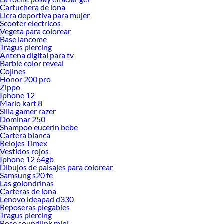
Cartuchera de lona
Licra deportiva para mujer
Scooter electricos
Vegeta para colorear
Base lancome
Tragus piercing
Antena digital para tv
Barbie color reveal
Cojines
Honor 200 pro
Zippo
Iphone 12
Mario kart 8
Silla gamer razer
Dominar 250
Shampoo eucerin bebe
Cartera blanca
Relojes Timex
Vestidos rojos
Iphone 12 64gb
Dibujos de paisajes para colorear
Samsung s20 fe
Las golondrinas
Carteras de lona
Lenovo ideapad d330
Reposeras plegables
Tragus piercing
Bose soundlink mini