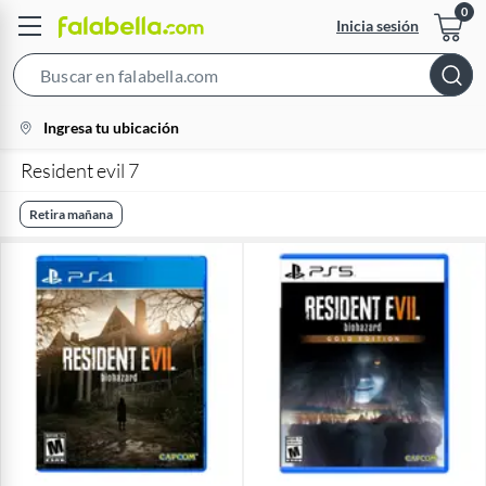
Inicia sesión
Search
Bar
location-
Ingresa tu ubicación
icon
Resident evil 7
Retira mañana