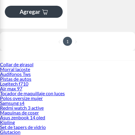
Agregar
1
Collar de girasol
Morral lacoste
Audifonos Tws
Pistas de autos
Logitech f710
Air max 97
Tocador de maquillaje con luces
Polos oversize mujer
Samsung s4
Redmi watch 3 active
Maquinas de coser
Asus zenbook 14 oled
Kipling
Set de tapers de vidrio
Glutacion