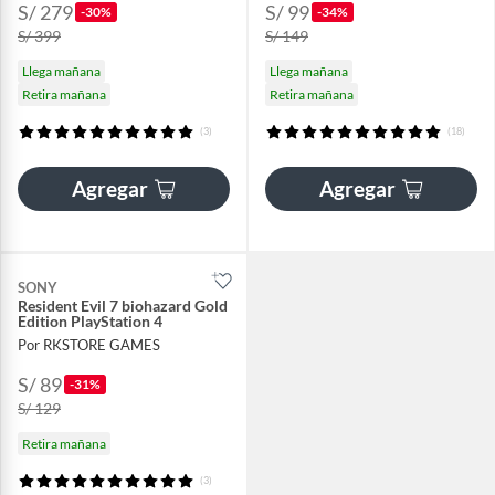
S/ 279
S/ 99
-30%
-34%
S/ 399
S/ 149
Llega mañana
Llega mañana
Retira mañana
Retira mañana
(3)
(18)
Agregar
Agregar
SONY
Resident Evil 7 biohazard Gold
Edition PlayStation 4
Por RKSTORE GAMES
S/ 89
-31%
S/ 129
Retira mañana
(3)