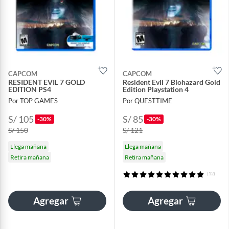
CAPCOM
CAPCOM
RESIDENT EVIL 7 GOLD
Resident Evil 7 Biohazard Gold
EDITION PS4
Edition Playstation 4
Por TOP GAMES
Por QUESTTIME
S/ 105
S/ 85
-30%
-30%
S/ 150
S/ 121
Llega mañana
Llega mañana
Retira mañana
Retira mañana
(12)
Agregar
Agregar