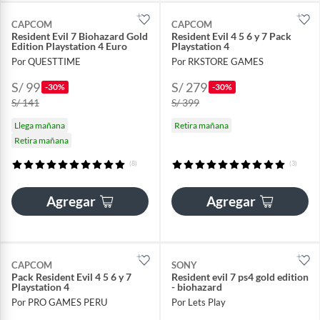
CAPCOM
CAPCOM
Resident Evil 7 Biohazard Gold
Resident Evil 4 5 6 y 7 Pack
Edition Playstation 4 Euro
Playstation 4
Por QUESTTIME
Por RKSTORE GAMES
S/ 99
S/ 279
-30%
-30%
S/ 141
S/ 399
Llega mañana
Retira mañana
Retira mañana
(8)
(3)
Agregar
Agregar
CAPCOM
SONY
Pack Resident Evil 4 5 6 y 7
Resident evil 7 ps4 gold edition
Playstation 4
- biohazard
Por PRO GAMES PERU
Por Lets Play