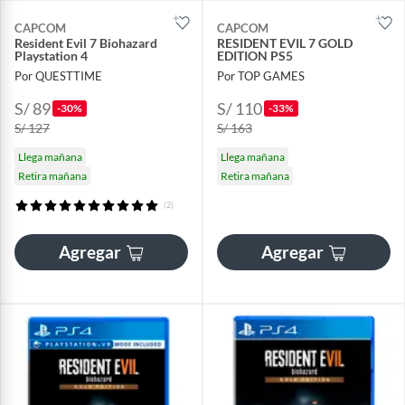
CAPCOM
CAPCOM
Resident Evil 7 Biohazard
RESIDENT EVIL 7 GOLD
Playstation 4
EDITION PS5
Por QUESTTIME
Por TOP GAMES
S/ 89
S/ 110
-30%
-33%
S/ 127
S/ 163
Llega mañana
Llega mañana
Retira mañana
Retira mañana
(2)
Agregar
Agregar