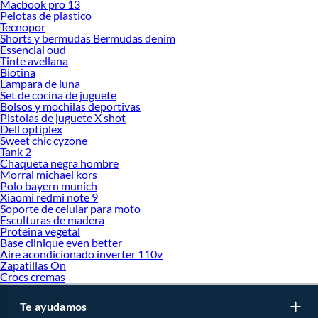
Macbook pro 13
Pelotas de plastico
Tecnopor
Shorts y bermudas Bermudas denim
Essencial oud
Tinte avellana
Biotina
Lampara de luna
Set de cocina de juguete
Bolsos y mochilas deportivas
Pistolas de juguete X shot
Dell optiplex
Sweet chic cyzone
Tank 2
Chaqueta negra hombre
Morral michael kors
Polo bayern munich
Xiaomi redmi note 9
Soporte de celular para moto
Esculturas de madera
Proteina vegetal
Base clinique even better
Aire acondicionado inverter 110v
Zapatillas On
Crocs cremas
Te ayudamos