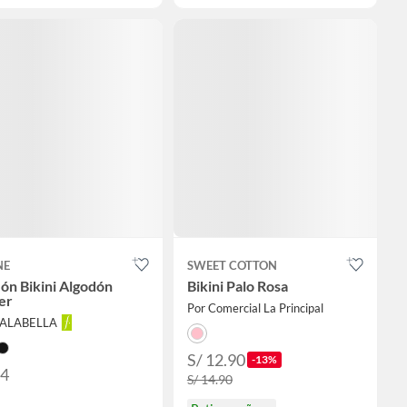
NE
SWEET COTTON
ón Bikini Algodón
Bikini Palo Rosa
er
Por Comercial La Principal
FALABELLA
S/ 12.90
-13%
24
S/ 14.90