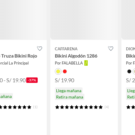
A
CAFFARENA
DIO
 Truza Bikini Rojo
Bikini Algodón 1286
Biki
cial La Principal
Por FALABELLA
Por 
0 - S/ 19.90
S/ 19.90
S/ 
-37%
Llega mañana
Lle
mañana
Retira mañana
Ret
(1)
(4)