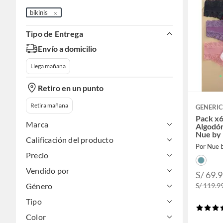
bikinis
Tipo de Entrega
Envío a domicilio
Llega mañana
Retiro en un punto
Retira mañana
GENERI
Pack x6
Marca
Algodó
Nue by
Calificación del producto
Por Nue 
Precio
Vendido por
S/ 69.
S/ 119.9
Género
Tipo
Color