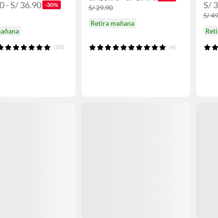
0 - S/ 36.90
S/ 3
-30%
S/ 29.90
S/ 4
Retira mañana
mañana
Ret
(20)
(4)