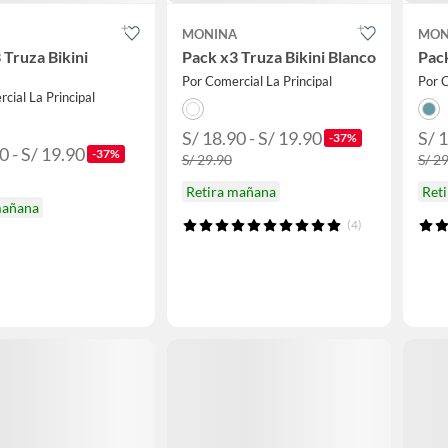
A
MONINA
MON
 Truza Bikini
Pack x3 Truza Bikini Blanco
Pack
Por Comercial La Principal
Por C
cial La Principal
S/ 18.90 - S/ 19.90
S/ 1
-37%
0 - S/ 19.90
-37%
S/ 29.90
S/ 2
Retira mañana
Ret
mañana
(4)