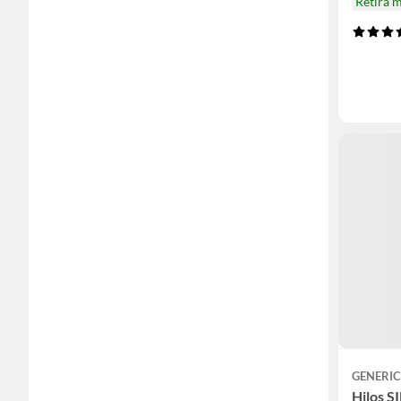
Retira 
GENERI
Hilos S