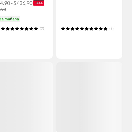
4.90 - S/ 36.90
-30%
9.90
ira mañana
(7)
(6)