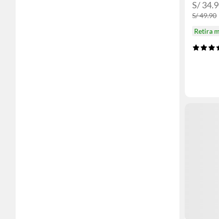
S/ 34.9
S/ 49.90
Retira 