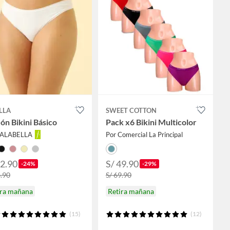
LLA
SWEET COTTON
ón Bikini Básico
Pack x6 Bikini Multicolor
FALABELLA
Por Comercial La Principal
12.90
S/ 49.90
-24%
-29%
6.90
S/ 69.90
ira mañana
Retira mañana
(15)
(12)