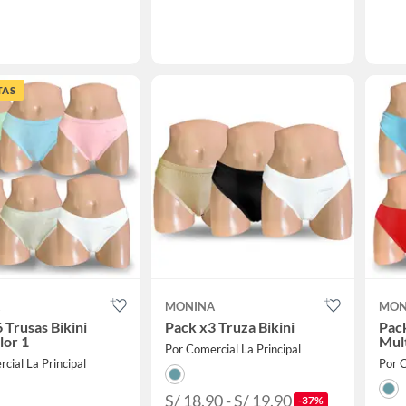
TAS
A
MONINA
MON
 Trusas Bikini
Pack x3 Truza Bikini
Pack
lor 1
Mult
Por Comercial La Principal
cial La Principal
Por C
S/ 18.90 - S/ 19.90
-37%