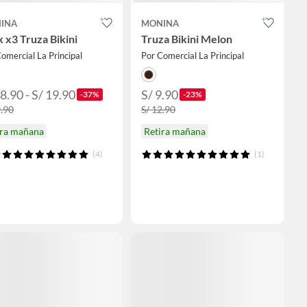
INA
MONINA
 x3 Truza Bikini
Truza Bikini Melon
omercial La Principal
Por Comercial La Principal
8.90 - S/ 19.90
S/ 9.90
-37%
-23%
9.90
S/ 12.90
ira mañana
Retira mañana
(4)
(1)