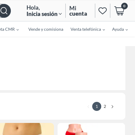
0
Hola
,
Mi
cuenta
Inicia sesión
eta CMR
Vende y comisiona
Venta telefónica
Ayuda
1
2