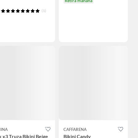
Retira mañana
(1)
INA
CAFFARENA
 x3 Truza Bikini Beige
Bikini Candy