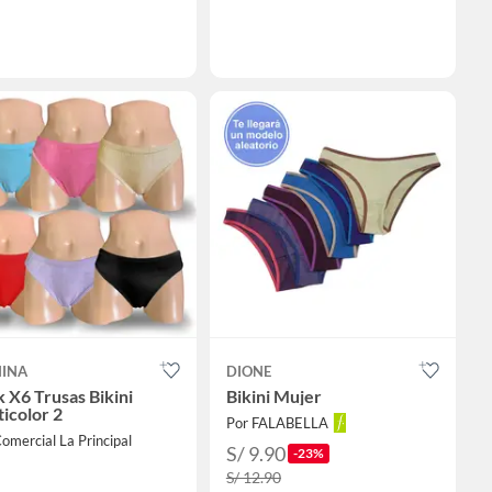
INA
DIONE
 X6 Trusas Bikini
Bikini Mujer
icolor 2
Por FALABELLA
omercial La Principal
S/ 9.90
-23%
S/ 12.90