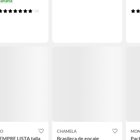
mañana
(4)
CO
CHAMELA
MON
IEMPRE LISTA talla
Brasilera de encaje
Pack