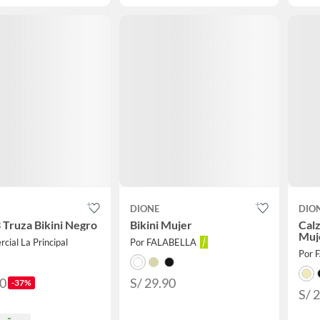
A
DIONE
DIO
 Truza Bikini Negro
Bikini Mujer
Calz
Muj
cial La Principal
Por FALABELLA
Por 
90
S/ 29.90
-37%
S/ 