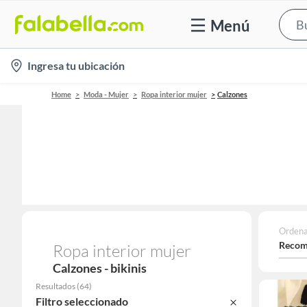
Menú
location-
Ingresa tu ubicación
icon
Home
Moda - Mujer
Ropa interior mujer
Calzones
Ordena
Recom
Ropa interior mujer
Calzones - bikinis
Resultados
(
64
)
Filtro seleccionado