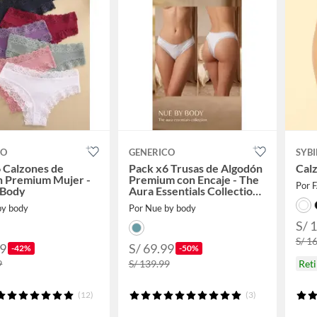
CO
GENERICO
SYBI
 Calzones de
Pack x6 Trusas de Algodón
Calz
n Premium Mujer -
Premium con Encaje - The
Por 
 Body
Aura Essentials Collection
NUE BY BODY
by body
Por Nue by body
S/ 
S/ 1
99
S/ 69.99
-42%
-50%
9
S/ 139.99
Ret
(12)
(3)