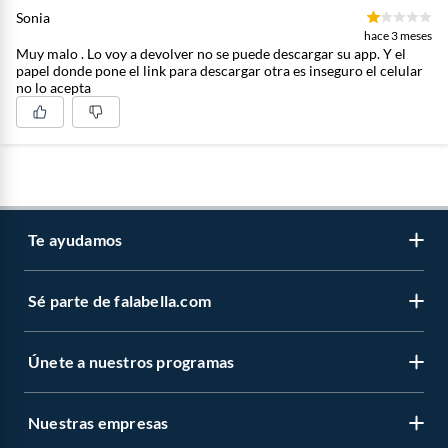
Sonia
hace 3 meses
Muy malo . Lo voy a devolver no se puede descargar su app. Y el
papel donde pone el link para descargar otra es inseguro el celular
no lo acepta
Te ayudamos
Sé parte de falabella.com
Atención por WhatsApp
Centro de ayuda
Únete a nuestros programas
Trabaja con nosotros
Tipos de entrega
Venta empresa
Cambios y devoluciones
Nuestras empresas
Novios Falabella
Sé vendedor Independiente de Falabella