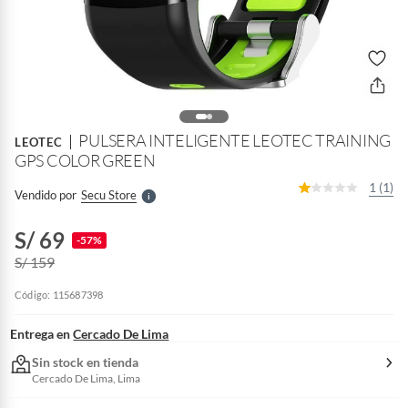
o
f
n
I
r
PULSERA INTELIGENTE LEOTEC TRAINING
e
LEOTEC
l
GPS COLOR GREEN
l
e
1 (1)
Vendido por
Secu Store
S
S/ 69
-57%
S/ 159
Código: 115687398
Entrega en
Cercado De Lima
Sin stock en tienda
Cercado De Lima, Lima