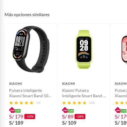
proveedor
Más opciones similares
Material de la correa
Silicona
Características de la
TFT
pantalla
Sistema operativo
Free dos
XIAOMI
XIAOMI
XIAOM
Pulsera inteligente
Xiaomi Pulsera
Pulsera
Xiaomi Smart Band 10
Inteligente Smart Band 9
Xiaomi
Midnight Black
Active 1.47"
Mystic
(18)
(248)
S/ 179
S/ 89
S/ 17
-10%
-18%
S/ 189
S/ 109
S/ 18