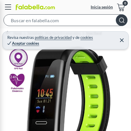
Inicia sesión
S
e
Home
Tecnología - Smartwatch y wearables
Smartband
a
Revisa nuestras
políticas de privacidad
y
de
cookies
C
Aceptar cookies
r
e
r
c
r
a
h
r
B
a
r