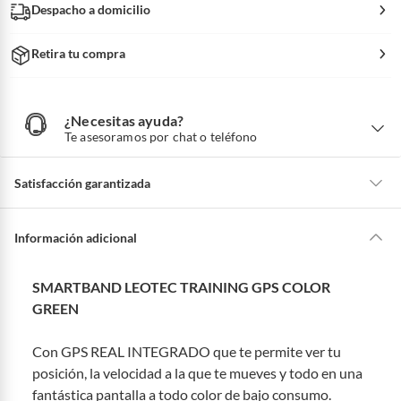
Despacho a domicilio
Retira tu compra
¿Necesitas ayuda?
¿
N
Te asesoramos por chat o teléfono
e
c
e
s
i
Satisfacción garantizada
t
a
s
a
La mayoría de los productos tienen
30 días desde que los recibes para
y
u
hacer una devolución.
Información adicional
d
a
?
Sin embargo, tenemos categorías que cuentan con plazos diferentes,
otras con restricciones y algunas que no se pueden devolver ni cambiar.
SMARTBAND LEOTEC TRAINING GPS COLOR
Conoce cuáles son:
GREEN
Productos vendidos por
Falabella, Tottus y otros vendedores tienen:
Con GPS REAL INTEGRADO que te permite ver tu
48 horas: cemento, mezclas de hormigón, morteros, yeso y otros
productos para asfalto, hormigón, albañilería.
posición, la velocidad a la que te mueves y todo en una
7 días: colchones y productos de combustión.
fantástica pantalla a todo color de bajo consumo.