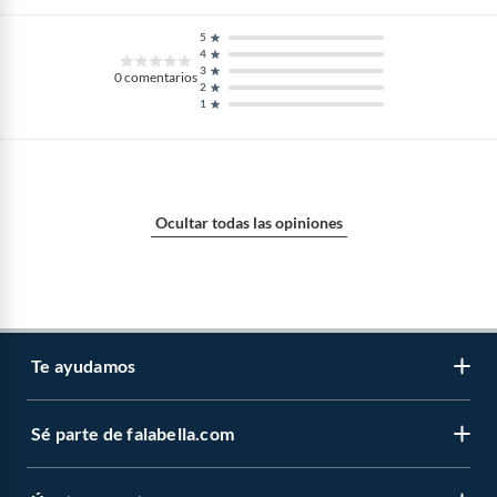
5
4
3
0
comentarios
2
1
Ocultar todas las opiniones
Te ayudamos
Sé parte de falabella.com
Atención por WhatsApp
Centro de ayuda