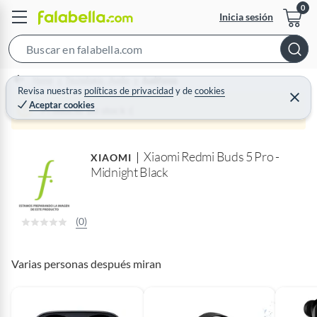
Inicia sesión
S
e
Home
Tecnología - Audio
Audífonos
a
Revisa nuestras
políticas de privacidad
y
de
cookies
C
Aceptar cookies
r
e
Producto sin stock :(
r
c
r
a
h
r
Xiaomi Redmi Buds 5 Pro -
B
XIAOMI
Midnight Black
a
r
(0)
Varias personas después miran