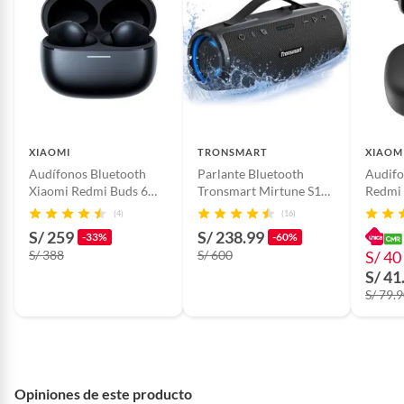
XIAOMI
TRONSMART
XIAOM
Audífonos Bluetooth
Parlante Bluetooth
Audifo
Xiaomi Redmi Buds 6
Tronsmart Mirtune S100
Redmi 
Pro Negro
50W
Blueto
(4)
(16)
S/ 259
S/ 238.99
-33%
-60%
S/ 388
S/ 600
S/ 40
S/ 41
S/ 79.
Opiniones de este producto