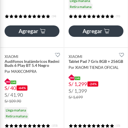
Llega mañana
Retira mañana
(14)
(51)
Agregar
Agregar
XIAOMI
XIAOMI
Audífonos Inalámbricos Redmi
Tablet Pad 7 Gris 8GB + 256GB
Buds 6 Play BT 5.4 Negro
Por XIAOMI TIENDA OFICIAL
Por MAXICOMPRA
S/ 1,299
-24%
S/ 40
-64%
S/ 1,399
S/ 41.90
S/ 1,699
S/ 109.90
Llega mañana
Retira mañana
(153)
(15)