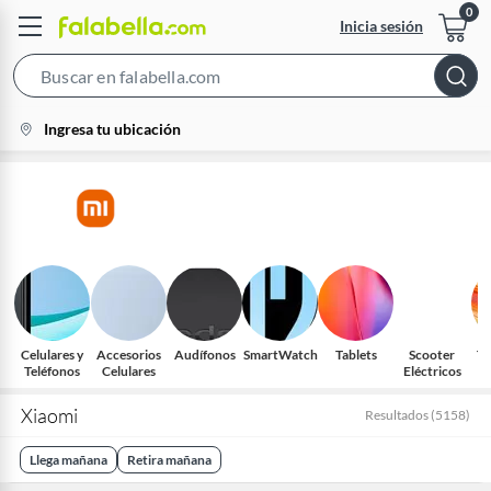
Inicia sesión
Search
Bar
location-
Ingresa tu ubicación
icon
Celulares y
Accesorios
Audífonos
SmartWatch
Tablets
Scooter
Te
Teléfonos
Celulares
Eléctricos
S
Xiaomi
Resultados
(
5158
)
Llega mañana
Retira mañana