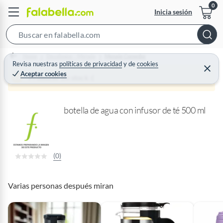
Inicia sesión
S
e
Home
Decohogar - Menaje
Menaje Comedor
a
Revisa nuestras
políticas de privacidad
y
de
cookies
C
Aceptar cookies
r
e
Producto sin stock :(
r
c
r
a
h
r
botella de agua con infusor de té 500 ml
B
a
r
(0)
Varias personas después miran