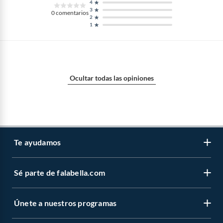
4
3
0
comentarios
2
1
Ocultar todas las opiniones
Te ayudamos
Sé parte de falabella.com
Atención por WhatsApp
Centro de ayuda
Únete a nuestros programas
Trabaja con nosotros
Tipos de entrega
Venta empresa