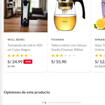
WELL BEING
FISSMAN
MINAR
Tomatodo de vidrio 450
Tetera vidrio con infusor
Vaso T
ml Color Negro
Gunfu Fissman 900ml
Vidrio
Boquil
(1)
(2)
B216
S/ 24.99
S/ 55.90
S/ 12
-49%
S/ 49
S/ 22.
Opiniones de este producto
5