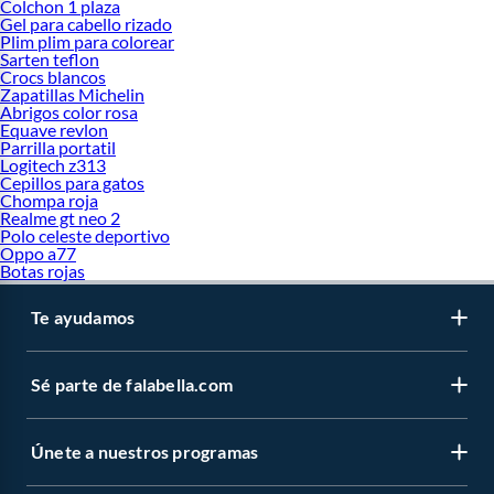
Colchon 1 plaza
Gel para cabello rizado
Plim plim para colorear
Sarten teflon
Crocs blancos
Zapatillas Michelin
Abrigos color rosa
Equave revlon
Parrilla portatil
Logitech z313
Cepillos para gatos
Chompa roja
Realme gt neo 2
Polo celeste deportivo
Oppo a77
Botas rojas
Te ayudamos
Sé parte de falabella.com
Únete a nuestros programas