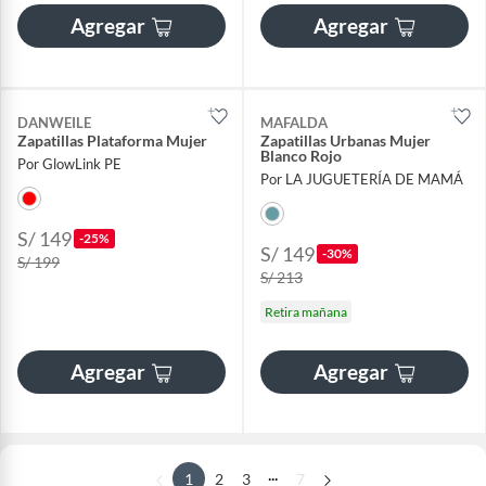
Agregar
Agregar
DANWEILE
MAFALDA
Zapatillas Plataforma Mujer
Zapatillas Urbanas Mujer
Blanco Rojo
Por GlowLink PE
Por LA JUGUETERÍA DE MAMÁ
S/ 149
-25%
S/ 149
-30%
S/ 199
S/ 213
Retira mañana
Agregar
Agregar
...
1
2
3
7