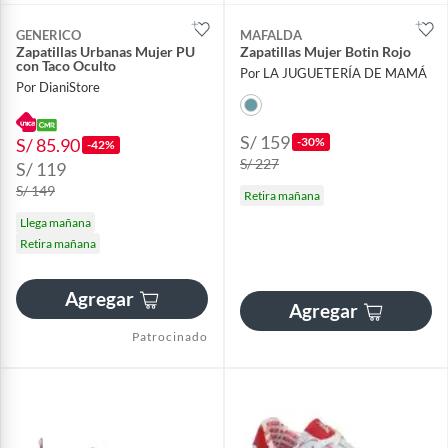
GENERICO
MAFALDA
Zapatillas Urbanas Mujer PU
Zapatillas Mujer Botin Rojo
con Taco Oculto
Por LA JUGUETERÍA DE MAMÁ
Por DianiStore
S/ 159
S/ 85.90
-30%
-42%
S/ 227
S/ 119
S/ 149
Retira mañana
Llega mañana
Retira mañana
Agregar
Agregar
Patrocinado