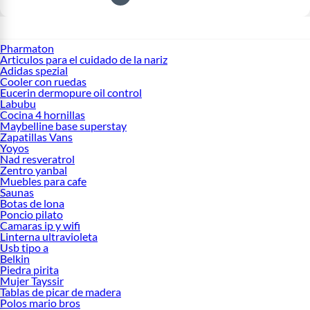
Pharmaton
Articulos para el cuidado de la nariz
Adidas spezial
Cooler con ruedas
Eucerin dermopure oil control
Labubu
Cocina 4 hornillas
Maybelline base superstay
Zapatillas Vans
Yoyos
Nad resveratrol
Zentro yanbal
Muebles para cafe
Saunas
Botas de lona
Poncio pilato
Camaras ip y wifi
Linterna ultravioleta
Usb tipo a
Belkin
Piedra pirita
Mujer Tayssir
Tablas de picar de madera
Polos mario bros