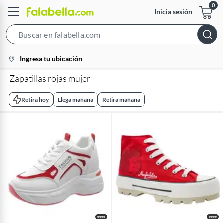
Inicia sesión
Search
Bar
location-
Ingresa tu ubicación
icon
Zapatillas rojas mujer
Retira hoy
Llega mañana
Retira mañana