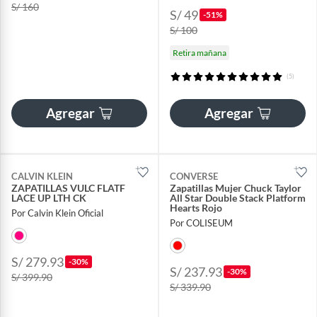
S/ 160
S/ 49
-51%
S/ 100
Retira mañana
(5)
Agregar
Agregar
CALVIN KLEIN
CONVERSE
ZAPATILLAS VULC FLATF
Zapatillas Mujer Chuck Taylor
LACE UP LTH CK
All Star Double Stack Platform
Hearts Rojo
Por Calvin Klein Oficial
Por COLISEUM
S/ 279.93
-30%
S/ 237.93
-30%
S/ 399.90
S/ 339.90