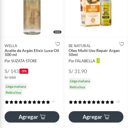
WELLA
BE NATURAL
Aceite de Argán Elixir Luxe Oil
Oleo Multi Uso Repair Argan
100 ml
50ml
Por SUZATA STORE
Por FALABELLA
S/ 143
S/ 31.90
-5%
S/ 150
Llega mañana
Llega mañana
Retira hoy
Retira hoy
(4)
(28)
Agregar
Agregar