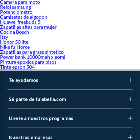
Camara para moto
Reloj samsung
Potenciometro
Camisetas de algodon
Huawei freebuds 5i
Zapatillas altas para mujer
Cocina Bosch
Itzy
Honor 50 lite
Nike full force
Zapatillas para grass sintetico
Power bank 10000mah xiaomi
Pintura epoxica para pisos
Tinta epson 504
Te ayudamos
Sé parte de falabella.com
Únete a nuestros programas
Nuestras empresas