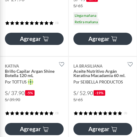
S/ 65
Llega mañana
Retira mañana
(1)
Agregar
Agregar
KATIVA
LA BRASILIANA
Brillo Capilar Argan Shine
Aceite Nutritivo Argán
Botella 120 mL
Keratina Macadamia 60 ml.
Por TOTTUS
Por SEIBELLA PRODUCTOS
S/ 37.90
S/ 52.90
-5%
-19%
S/ 39.90
S/ 65
(1)
(1)
Agregar
Agregar