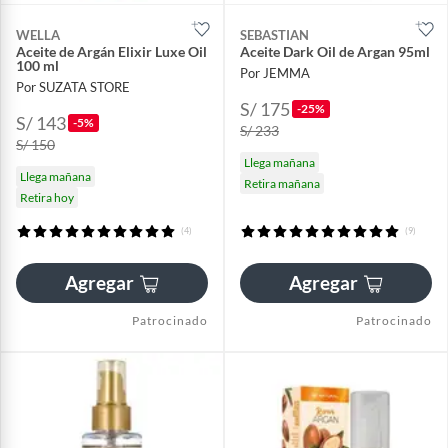
WELLA
SEBASTIAN
Aceite de Argán Elixir Luxe Oil
Aceite Dark Oil de Argan 95ml
100 ml
Por JEMMA
Por SUZATA STORE
S/ 175
-25%
S/ 143
-5%
S/ 233
S/ 150
Llega mañana
Llega mañana
Retira mañana
Retira hoy
(4)
(9)
Agregar
Agregar
Patrocinado
Patrocinado