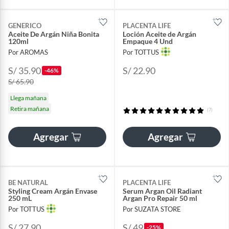
GENERICO
PLACENTA LIFE
Aceite De Argán Niña Bonita
Loción Aceite de Argán
120ml
Empaque 4 Und
Por AROMAS
Por TOTTUS
S/ 35.90
S/ 22.90
-46%
S/ 65.90
Llega mañana
Retira mañana
(7)
Agregar
Agregar
BE NATURAL
PLACENTA LIFE
Styling Cream Argán Envase
Serum Argan Oil Radiant
250 mL
Argan Pro Repair 50 ml
Por TOTTUS
Por SUZATA STORE
S/ 27.90
S/ 49
-25%