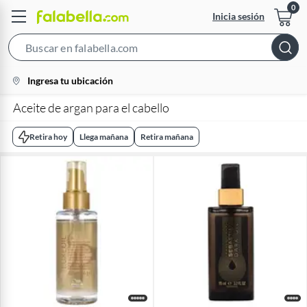
Inicia sesión
Search
Bar
location-
Ingresa tu ubicación
icon
Aceite de argan para el cabello
Retira hoy
Llega mañana
Retira mañana