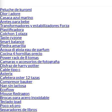
Peluche de kuromi
Dior j adore
Casaca azul marino
Aretes para bebe
Transformadores y estabilizadores Forza
Plastificadora
Colchon 1 plaza
Taste cyzone
Smart balance
Piedra amarilla
Acqua di gioia eau de parfum
Cocina 4 hornillas precio
Power rack de 8 tomas
Camaras y accesorios de fotografia
Disfraz de harry potter
Cable tipo c
Asterix
Cafetera oster 12 tazas
Compresor bauker
Nan sin lactosa
Ecoflow
Mouse Redragon
Brocas para acero inoxidable
Teclado ipad
Poco x6 pro
Separadores de libros