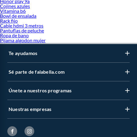
Honor play 9a
Cojines azules
Vitamina b6
Bowl de ensalada
Rack fijo
Cable hdmi 3 metros
Pantuflas de peluche
Ropa de bano
Pijama algodon mujer
Te ayudamos
Sé parte de falabella.com
Únete a nuestros programas
Nuestras empresas