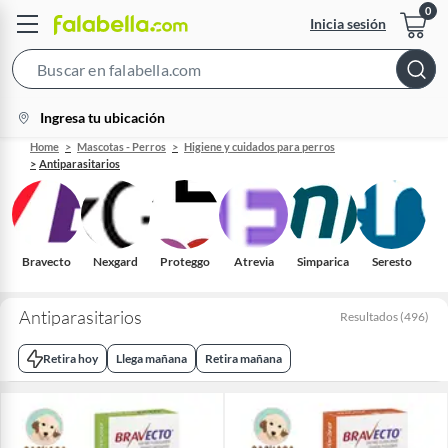
Inicia sesión
Search
Bar
location-
Ingresa tu ubicación
icon
Home
Mascotas - Perros
Higiene y cuidados para perros
Antiparasitarios
Bravecto
Nexgard
Proteggo
Atrevia
Simparica
Seresto
I
M
Antiparasitarios
Resultados
(
496
)
Retira hoy
Llega mañana
Retira mañana