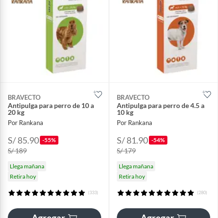
BRAVECTO
BRAVECTO
Antipulga para perro de 10 a
Antipulga para perro de 4.5 a
20 kg
10 kg
Por Rankana
Por Rankana
S/ 85.90
S/ 81.90
-55%
-54%
S/ 189
S/ 179
Llega mañana
Llega mañana
Retira hoy
Retira hoy
(333)
(280)
Agregar
Agregar