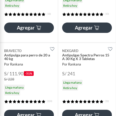
Llega mañana
Llega mañana
Retira hoy
Retira hoy
(18)
(10)
Agregar
Agregar
BRAVECTO
NEXGARD
Antipulga para perro de 20 a
Antipulgas Spectra Perros 15
40 kg
A 30 Kg X 3 Tabletas
Por Rankana
Por Rankana
S/ 111.90
S/ 241
-51%
S/ 228
Llega mañana
Llega mañana
Retira hoy
Retira hoy
(224)
(32)
Agregar
Agregar