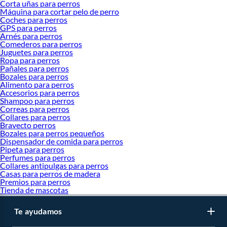
Corta uñas para perros
Máquina para cortar pelo de perro
Productos Destacados
Coches para perros
Camas para gatos
GPS para perros
Arnés para perros
Areneros para gatos
Comederos para perros
Camas para perros
Juguetes para perros
Canil para perros
Ropa para perros
Casas para perros
Pañales para perros
Cepillos para perros
Bozales para perros
Corral para perros
Alimento para perros
Corta uñas para perros
Accesorios para perros
Máquina para cortar pelo de perro
Shampoo para perros
Correas para perros
GPS para perros
Collares para perros
Mochila para gatos
Bravecto perros
Pastillas para pulgas y garrapatas
Bozales para perros pequeños
Bebederos para gatos
Dispensador de comida para perros
Coches para perros
Pipeta para perros
Arnés para perros
Perfumes para perros
Collares para gatos
Collares antipulgas para perros
Comederos para perros
Casas para perros de madera
Premios para perros
Juguetes para gatos
Tienda de mascotas
Juguetes para perros
Rascadores para gatos
Ropa para gatos
Te ayudamos
Ropa para perros
Pañales para perros