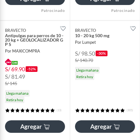
Patrocinado
Patrocinado
BRAVECTO
BRAVECTO
Antipulgas para perros de 10 -
10 - 20 kg 500 mg
20 kg + GEOLOCALIZADOR G
Por Lumpet
P S
Por MAXICOMPRA
S/ 98.50
-30%
S/ 140.70
S/ 69.90
-52%
Llega mañana
S/ 81.49
Retira hoy
S/ 145
Llega mañana
Retira hoy
(13)
(305)
Agregar
Agregar