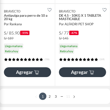
BRAVECTO
BRAVECTO
Antipulga para perro de 10 a
DE 4.5 - 10KG X 1 TABLETA
20 kg
MASTICABLE
Por Rankana
Por ALFADRI PET SHOP
S/ 85.90
S/ 77
-55%
-47%
S/ 189
S/ 145
Llega mañana
Llega mañana
Retira hoy
Retira hoy
(336)
(269)
Agregar
Agregar
...
1
2
3
11