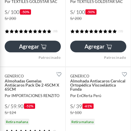
Por TEXTILES GOLDSTAR SAC
Por TEXTILES GOLDSTAR SAC
S/ 100
S/ 100
-50%
-50%
S/ 200
S/ 200
(10)
(11)
Agregar
Agregar
Patrocinado
Patrocinado
GENERICO
GENERICO
Almohadas Gemelas
Almohada Antiacaros Cervical
Antiácaros Pack De 2 45CM X
Ortopédica Viscoelástica
65CM
Funda
Por IMPORTACIONES RENZITO
Por EnOferta Perú
S/ 59.90
S/ 39
-52%
-61%
S/ 124
S/ 100
Retira mañana
Retira mañana