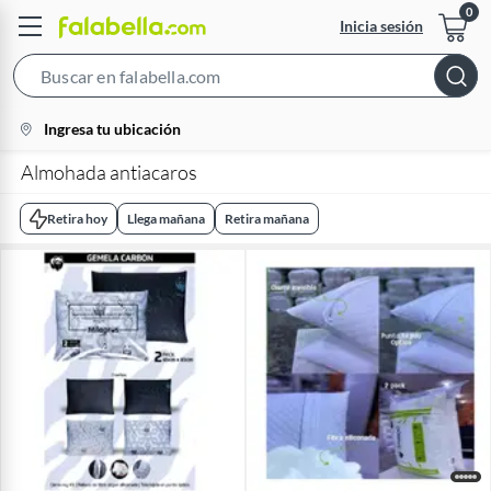
Inicia sesión
Search
Bar
location-
Ingresa tu ubicación
icon
Almohada antiacaros
Retira hoy
Llega mañana
Retira mañana