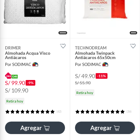
DRIMER
TECHNODREAM
Almohada Acqua Visco
Almohada Twinpack
Antiácaros
Antiácaros 65x50cm
Por SODIMAC
Por SODIMAC
S/ 49.90
-11%
S/ 99.90
S/ 55.90
-9%
S/ 109.90
Retira hoy
Retira hoy
(62)
(36)
Agregar
Agregar