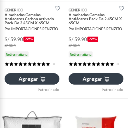
GENERICO
GENERICO
Almohadas Gemelas
Almohadas Gemelas
Antiacaros Carbon activado
Antiácaros Pack De 2 45CM X
Pack De 2 45CM X 65CM
65CM
Por IMPORTACIONES RENZITO
Por IMPORTACIONES RENZITO
S/ 59.90
S/ 59.90
-52%
-52%
S/ 124
S/ 124
Retira mañana
Retira mañana
(1)
(8)
Agregar
Agregar
Patrocinado
Patrocinado