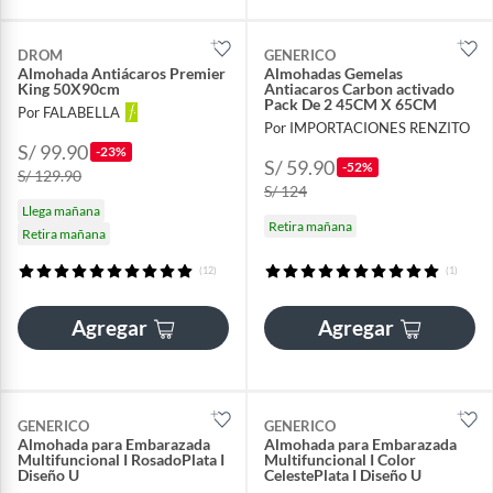
DROM
GENERICO
Almohada Antiácaros Premier
Almohadas Gemelas
King 50X90cm
Antiacaros Carbon activado
Pack De 2 45CM X 65CM
Por FALABELLA
Por IMPORTACIONES RENZITO
S/ 99.90
-23%
S/ 59.90
-52%
S/ 129.90
S/ 124
Llega mañana
Retira mañana
Retira mañana
(12)
(1)
Agregar
Agregar
GENERICO
GENERICO
Almohada para Embarazada
Almohada para Embarazada
Multifuncional I RosadoPlata I
Multifuncional I Color
Diseño U
CelestePlata I Diseño U