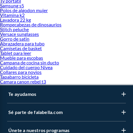
Tv portatil
Samsung s5
Polos de algodon mujer
Vitamina k2
Lavadora 22 kg
Rompecabezas de dinosaurios
Stitch peluche
Versace sunglasses
Gorro de satin
Abrazadera para tubo
Camisetas de basket
Tablet para leer
Mueble para escobas
Campana de cocina sin ducto
Cuidado del cuerpo Nivea
Collares para novios
Tapabarro bicicleta
Camara canon rebel t3
Te ayudamos
Sé parte de falabella.com
Únete a nuestros programas