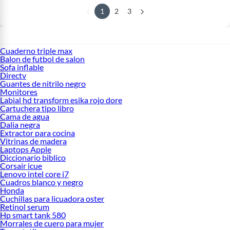
1
2
3
Cuaderno triple max
Balon de futbol de salon
Sofa inflable
Directv
Guantes de nitrilo negro
Monitores
Labial hd transform esika rojo dore
Cartuchera tipo libro
Cama de agua
Dalia negra
Extractor para cocina
Vitrinas de madera
Laptops Apple
Diccionario biblico
Corsair icue
Lenovo intel core i7
Cuadros blanco y negro
Honda
Cuchillas para licuadora oster
Retinol serum
Hp smart tank 580
Morrales de cuero para mujer