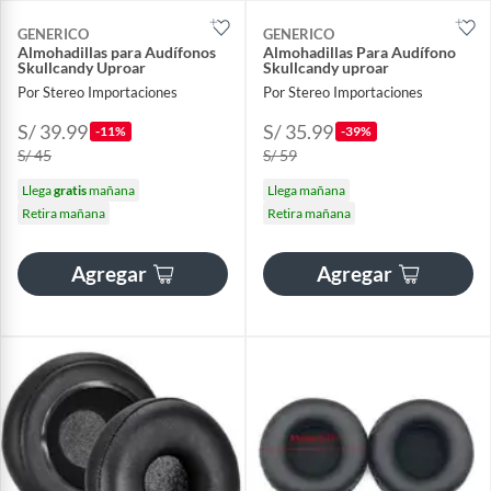
GENERICO
GENERICO
Almohadillas para Audífonos
Almohadillas Para Audífono
Skullcandy Uproar
Skullcandy uproar
Por Stereo Importaciones
Por Stereo Importaciones
S/ 39.99
S/ 35.99
-11%
-39%
S/ 45
S/ 59
Llega
gratis
mañana
Llega mañana
Retira mañana
Retira mañana
Agregar
Agregar