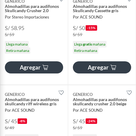
GENERICO
GENERICO
Almohadillas para audífonos
Almohadillas para audífonos
Skullcandy Crusher 2.0
Skullcandy Cassette gris
Por Stereo Importaciones
Por ACE SOUND
S/ 58.95
S/ 50
-15%
S/ 59
S/ 59
Llega mañana
Llega
gratis
mañana
Retira mañana
Retira mañana
Agregar
Agregar
GENERICO
GENERICO
Almohadillas para audífonos
Almohadillas para audifonos
skullcandy riff wireless gris
skullcandy crusher 2.0 beige
Por ACE SOUND
Por ACE SOUND
S/ 45
S/ 45
-8%
-24%
S/ 49
S/ 59