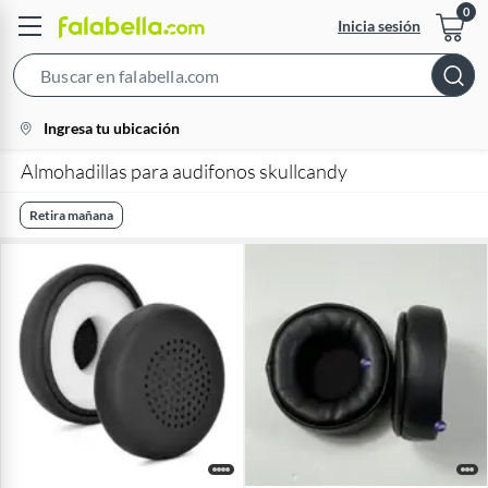
Inicia sesión
Search
Bar
location-
Ingresa tu ubicación
icon
Almohadillas para audifonos skullcandy
Retira mañana