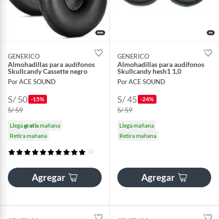
GENERICO
GENERICO
Almohadillas para audífonos
Almohadillas para audífonos
Skullcandy Cassette negro
Skullcandy hesh1 1,0
Por ACE SOUND
Por ACE SOUND
S/ 50
S/ 45
-15%
-24%
S/ 59
S/ 59
Llega
gratis
mañana
Llega mañana
Retira mañana
Retira mañana
(1)
Agregar
Agregar