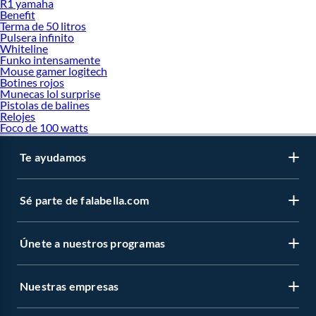
R1 yamaha
Benefit
Terma de 50 litros
Pulsera infinito
Whiteline
Funko intensamente
Mouse gamer logitech
Botines rojos
Munecas lol surprise
Pistolas de balines
Relojes
Foco de 100 watts
Te ayudamos
Sé parte de falabella.com
Únete a nuestros programas
Nuestras empresas