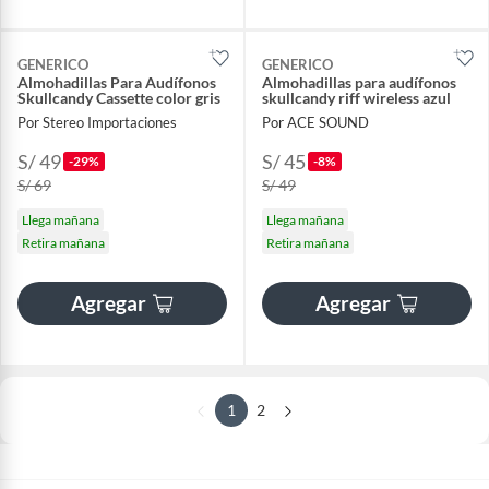
GENERICO
GENERICO
Almohadillas Para Audífonos
Almohadillas para audífonos
Skullcandy Cassette color gris
skullcandy riff wireless azul
Por Stereo Importaciones
Por ACE SOUND
S/ 49
S/ 45
-29%
-8%
S/ 69
S/ 49
Llega mañana
Llega mañana
Retira mañana
Retira mañana
Agregar
Agregar
1
2