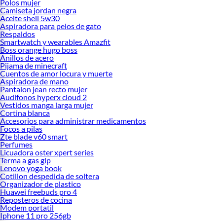
Polos mujer
Camiseta jordan negra
Aceite shell 5w30
Aspiradora para pelos de gato
Respaldos
Smartwatch y wearables Amazfit
Boss orange hugo boss
Anillos de acero
Pijama de minecraft
Cuentos de amor locura y muerte
Aspiradora de mano
Pantalon jean recto mujer
Audifonos hyperx cloud 2
Vestidos manga larga mujer
Cortina blanca
Accesorios para administrar medicamentos
Focos a pilas
Zte blade v60 smart
Perfumes
Licuadora oster xpert series
Terma a gas glp
Lenovo yoga book
Cotillon despedida de soltera
Organizador de plastico
Huawei freebuds pro 4
Reposteros de cocina
Modem portatil
Iphone 11 pro 256gb