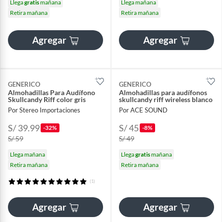
Llega
gratis
mañana
Llega mañana
Retira mañana
Retira mañana
Agregar
Agregar
GENERICO
GENERICO
Almohadillas Para Audífono
Almohadillas para audífonos
Skullcandy Riff color gris
skullcandy riff wireless blanco
Por Stereo Importaciones
Por ACE SOUND
S/ 39.99
S/ 45
-32%
-8%
S/ 59
S/ 49
Llega mañana
Llega
gratis
mañana
Retira mañana
Retira mañana
(1)
Agregar
Agregar