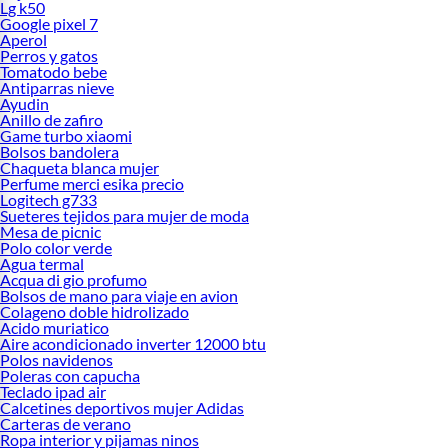
Lg k50
Google pixel 7
Aperol
Perros y gatos
Tomatodo bebe
Antiparras nieve
Ayudin
Anillo de zafiro
Game turbo xiaomi
Bolsos bandolera
Chaqueta blanca mujer
Perfume merci esika precio
Logitech g733
Sueteres tejidos para mujer de moda
Mesa de picnic
Polo color verde
Agua termal
Acqua di gio profumo
Bolsos de mano para viaje en avion
Colageno doble hidrolizado
Acido muriatico
Aire acondicionado inverter 12000 btu
Polos navidenos
Poleras con capucha
Teclado ipad air
Calcetines deportivos mujer Adidas
Carteras de verano
Ropa interior y pijamas ninos