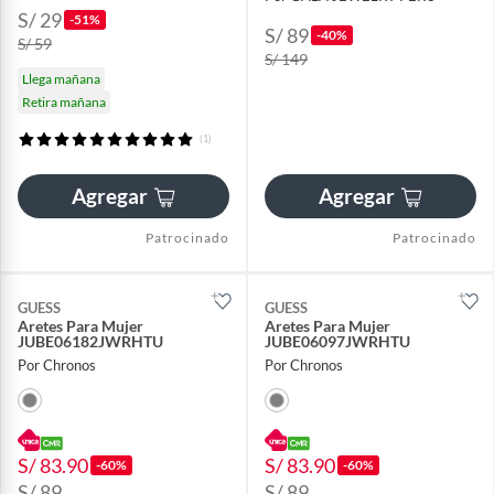
S/ 29
-51%
S/ 89
-40%
S/ 59
S/ 149
Llega mañana
Retira mañana
(1)
Agregar
Agregar
Patrocinado
Patrocinado
GUESS
GUESS
Aretes Para Mujer
Aretes Para Mujer
JUBE06182JWRHTU
JUBE06097JWRHTU
Por Chronos
Por Chronos
S/ 83.90
S/ 83.90
-60%
-60%
S/ 89
S/ 89