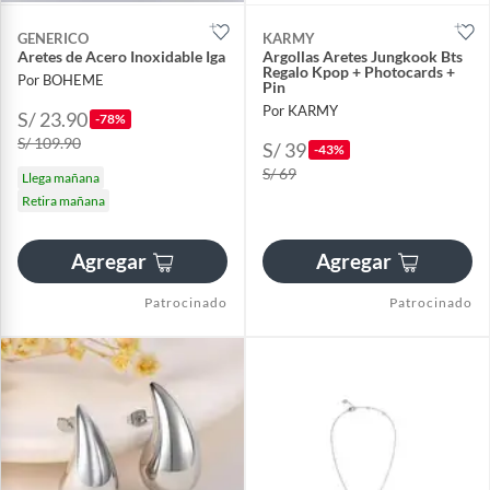
GENERICO
KARMY
Aretes de Acero Inoxidable Iga
Argollas Aretes Jungkook Bts
Regalo Kpop + Photocards +
Por BOHEME
Pin
Por KARMY
S/ 23.90
-78%
S/ 109.90
S/ 39
-43%
S/ 69
Llega mañana
Retira mañana
Agregar
Agregar
Patrocinado
Patrocinado