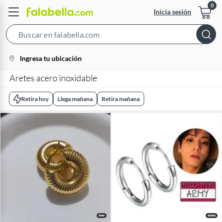
Inicia sesión
Search
Bar
location-
Ingresa tu ubicación
icon
Aretes acero inoxidable
Retira hoy
Llega mañana
Retira mañana