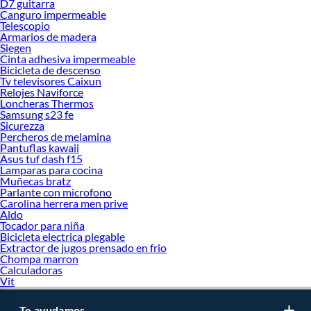
D7 guitarra
Canguro impermeable
Telescopio
Armarios de madera
Siegen
Cinta adhesiva impermeable
Bicicleta de descenso
Tv televisores Caixun
Relojes Naviforce
Loncheras Thermos
Samsung s23 fe
Sicurezza
Percheros de melamina
Pantuflas kawaii
Asus tuf dash f15
Lamparas para cocina
Muñecas bratz
Parlante con microfono
Carolina herrera men prive
Aldo
Tocador para niña
Bicicleta electrica plegable
Extractor de jugos prensado en frio
Chompa marron
Calculadoras
Vit
Te ayudamos