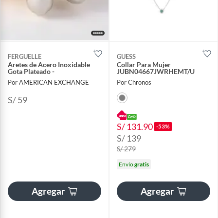
FERGUELLE
GUESS
Aretes de Acero Inoxidable
Collar Para Mujer
Gota Plateado -
JUBN04667JWRHEMT/U
Por AMERICAN EXCHANGE
Por Chronos
S/ 59
S/ 131.90
-53%
S/ 139
S/ 279
Envío
gratis
Agregar
Agregar