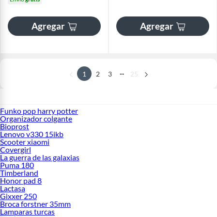
Agregar
Agregar
...
1
2
3
25
Funko pop harry potter
Organizador colgante
Bioprost
Lenovo v330 15ikb
Scooter xiaomi
Covergirl
La guerra de las galaxias
Puma 180
Timberland
Honor pad 8
Lactasa
Gixxer 250
Broca forstner 35mm
Lamparas turcas