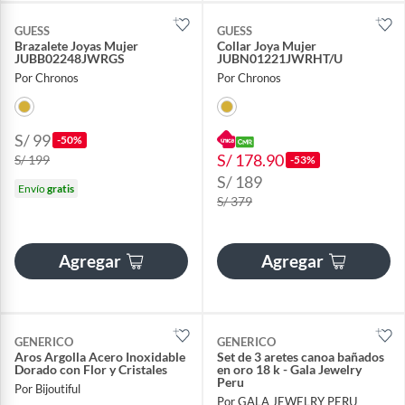
GUESS
GUESS
Brazalete Joyas Mujer
Collar Joya Mujer
JUBB02248JWRGS
JUBN01221JWRHT/U
Por Chronos
Por Chronos
S/ 99
-50%
S/ 178.90
S/ 199
-53%
S/ 189
Envío
gratis
S/ 379
Agregar
Agregar
GENERICO
GENERICO
Aros Argolla Acero Inoxidable
Set de 3 aretes canoa bañados
Dorado con Flor y Cristales
en oro 18 k - Gala Jewelry
Peru
Por Bijoutiful
Por GALA JEWELRY PERU