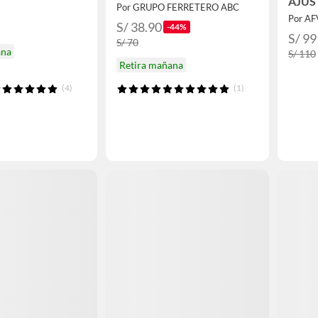
AJUS
Por GRUPO FERRETERO ABC
AGUJ
Por A
S/ 38.90
-44%
S/ 99
S/ 70
ana
S/ 110
Retira mañana
(4)
(1)