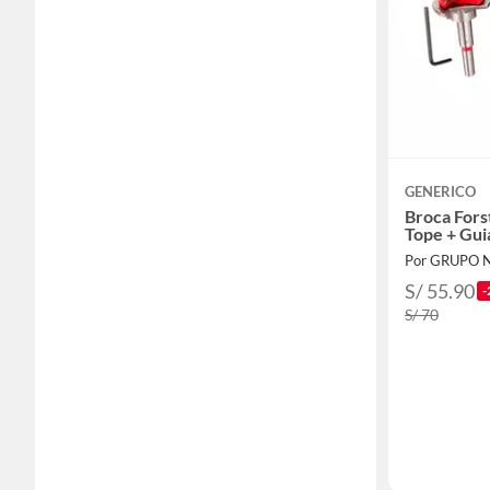
GENERICO
Broca For
Tope + Gui
Por GRUPO 
S/ 55.90
-
S/ 70