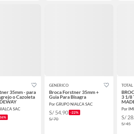
GENERICO
TOTAL
tner 35mm - para
Broca Forstner 35mm +
BROC
ngrejo o Cazoleta
Guia Para Bisagra
3 1/
IDEWAY
MADE
Por GRUPO NIALCA SAC
NIALCA SAC
Por I
S/ 54.90
-22%
S/ 28
26%
S/ 70
S/ 45