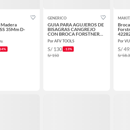
GENERICO
MAKIT
a Madera
GUIA PARA AGUJEROS DE
Broca
HSS 35Mm D-
BISAGRAS CANGREJO
Forst
CON BROCA FORSTNER
4228
DE 35MM
u.
Por AFV TOOLS
Por V
S/ 130
S/ 49
14%
-13%
S/ 150
S/ 58.