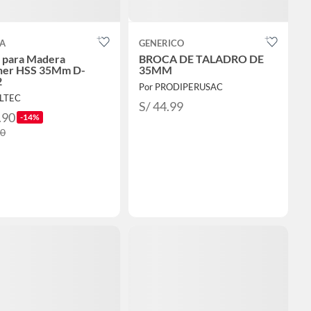
A
GENERICO
 para Madera
BROCA DE TALADRO DE
ner HSS 35Mm D-
35MM
2
Por PRODIPERUSAC
ULTEC
S/ 44.99
.90
-14%
30