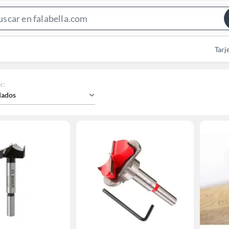
Search
Bar
Tarj
r
:
ados