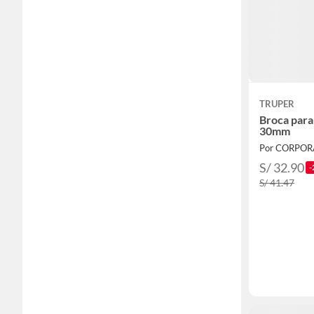
TRUPER
Broca para
30mm
Por CORPO
S/ 32.90
-
S/ 41.47