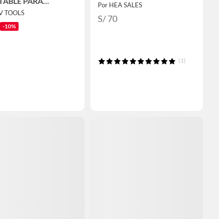
TABLE PARA
Por HEA SALES
EROS DE 15 - 35MM
FV TOOLS
S/ 70
-10%
(1)