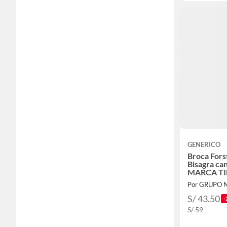
GENERICO
Broca Fors
Bisagra ca
MARCA T
Por GRUPO 
S/ 43.50
-
S/ 59