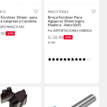
ICO
INGCO TOOLS
 Forstner 35mm - para
Broca Forstner Para
ra cangrejo o Cazoleta
Agujeros 35mm Ingco
Madera - Adcs3501
RUPO NIALCA SAC
Por IMPORTACIONES HIBRIDA
.90
-27%
S/ 26.90
-33%
S/ 40
(2)