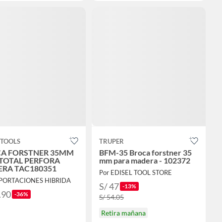
 TOOLS
TRUPER
A FORSTNER 35MM
BFM-35 Broca forstner 35
8 TOTAL PERFORA
mm para madera - 102372
RA TAC180351
Por EDISEL TOOL STORE
MPORTACIONES HIBRIDA
S/ 47
-13%
.90
-36%
S/ 54.05
Retira mañana