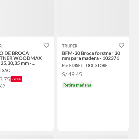
R
TRUPER
O DE BROCA
BFM-30 Broca forstner 30
STNER WOODMAX
mm para madera - 102371
,25,30,35 mm -
Por EDISEL TOOL STORE
40D
QTSAC
S/ 49.45
3.75
-20%
Retira mañana
.69