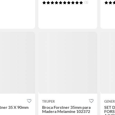
(1)
TRUPER
GENER
stner 35 X 90mm
Broca Forstner 35mm para
SET 
Madera Melamine 102372
FORS