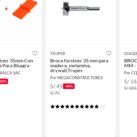
TRUPER
DIAGE
stner 35mm Con
Broca forstner 35 mm para
BROC
a Para Bisagra
madera, melamina,
MM -
drywall,Truper
NIALCA SAC
Por C
Por MEGACONSTRUCTORES
S/ 14
20%
S/ 45
-40%
S/ 183
S/ 75
(1)