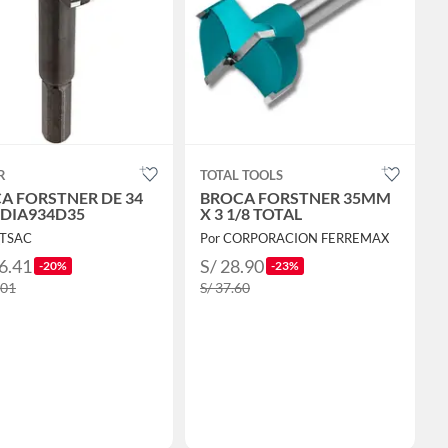
R
TOTAL TOOLS
A FORSTNER DE 34
BROCA FORSTNER 35MM
 DIA934D35
X 3 1/8 TOTAL
QTSAC
Por CORPORACION FERREMAX
6.41
S/ 28.90
-20%
-23%
.01
S/ 37.60