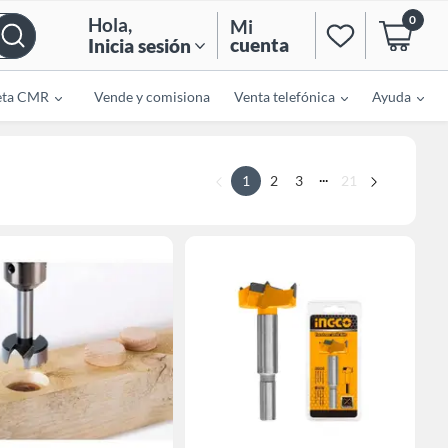
0
Hola
,
Mi
cuenta
Inicia sesión
eta CMR
Vende y comisiona
Venta telefónica
Ayuda
...
1
2
3
21