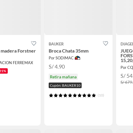
BAUKER
DIAGE
 madera Forstner
Broca Chata 35mm
JUEG
FOR
Por SODIMAC
15,20
RACION FERREMAX
DIA9
S/ 4.90
Por C
21%
S/ 54
Retira mañana
S/ 679
Cupón: BAUKER10
(10)