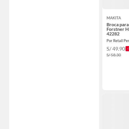
MAKITA
Broca par
Forstner 
42282
Por Retail Per
S/ 49.90
-
S/ 58.30