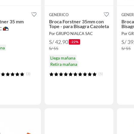
GENERICO
GENER
stner 35 mm
Broca Forstner 35mm con
Broca
Tope - para Bisagra Cazoleta
Bisag
C
Por GRUPO NIALCA SAC
Por G
S/ 42.90
S/ 39
-22%
ana
S/ 55
S/ 55
Llega mañana
Retira mañana
(3)
(5)