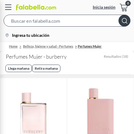
Inicia sesión
Search
Bar
location-
Ingresa tu ubicación
icon
Home
Belleza, higiene y salud - Perfumes
Perfumes Mujer
Perfumes Mujer - burberry
Resultados
(
18
)
Llega mañana
Retira mañana