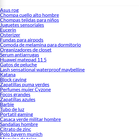
Asus rog
Chompa cuello alto hombre
Chompas tejidas para niños
Juguetes sensoriales
Eucerin
Osterizer
Fundas para airpods
Comoda de melamina para dormitorio
Organizadores de closet
Serum antiarrugas
Huawei matepad 11 5
Gatos de peluche
Lash sensational waterproof maybelline
Katana
Block caving
Zapatillas puma verdes
Perfumes mujer Cyzone
Focos grandes
Zapatillas azules
Barbie
Tubo de luz
Portatil gaming
Casaca verde militar hombre
Sandalias hombre
Citrato de zinc
Polo bayern munich
Maquina de tejer