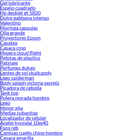
Gel lubricante
Espejo cuadrado
Hp deskjet gt 5820
Dolce gabbana intenso
Valentino
Moringa capsulas
Olla grande
Proyectores Epson
Casatex
Casaca crop
Hyperx cloud flight
Pelotas de plastico
Patinaje
Perfumes dulces
Lentes de sol skullcandy
Lego spiderman
Body splash victoria secrets
Picadora de cebolla
Tank top
Polera morada hombre
Lego
Honor x6a
Medias cubanitas
Localizador de celular
Aceite hyundai 10w40
Foco rgb
Camisas cuello chino hombre
Casaca amarilla