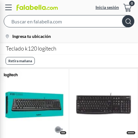
Inicia sesión
Search
Bar
location-
Ingresa tu ubicación
icon
Teclado k120 logitech
Retira mañana