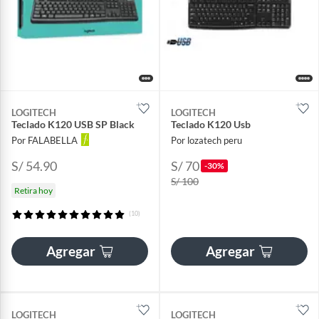
LOGITECH
LOGITECH
Teclado K120 USB SP Black
Teclado K120 Usb
Por FALABELLA
Por lozatech peru
S/ 54.90
S/ 70
-30%
S/ 100
Retira hoy
(10)
Agregar
Agregar
LOGITECH
LOGITECH