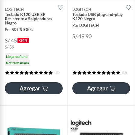
LOGITECH
LOGITECH
Teclado K120 USB SP
Teclado USB plug-and-play
Resistente a Salpicaduras
K120 Negro
Negro
Por LOGITECH
Por S&T STORE.
S/ 49.90
S/ 45
-24%
S/ 59
Llega mañana
Retira mañana
(13)
(13)
Agregar
Agregar