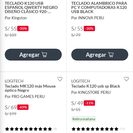
TECLADO K120 USB
TECLADO ALAMBRICO PARA
ESPAÑOL QWERTY NEGRO
PC Y COMPUTADORAS K120
DISEÑO CLÁSICO 920-
USB BLACK
004422
Por Kingston
Por INNOVA PERU
S/ 55
S/ 55
-50%
-30%
S/ 109
S/ 79
Agregar
Agregar
LOGITECH
LOGITECH
Teclado MK120 más Mouse
Teclado K120 usb sp Black
óptico Negro
Por KINGSTORE PERU
Por PRO GAMES PERU
S/ 49
-11%
S/ 69
-65%
S/ 55
S/ 199
Retira mañana
(8)
(11)