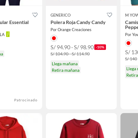
GENERICO
M YOW
ular Essential
Polera Roja Candy Candy
Camis
Peppe
Por Orange Creaciones
LLA
Por Yo
S/ 94.90 - S/ 98.90
-10%
S/ 13
na
S/ 104.90 - S/ 114.90
S/ 140
Llega mañana
Llega
Retira mañana
Retir
Patrocinado