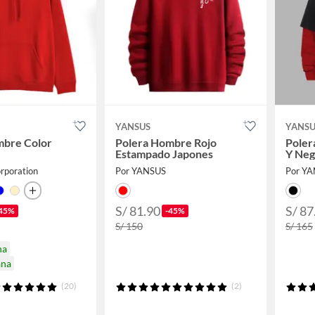
YANSUS
YANSU
mbre Color
Polera Hombre Rojo
Poler
Estampado Japones
Y Neg
rporation
Por YANSUS
Por Y
S/ 81.90
S/ 87
45%
-45%
S/ 150
S/ 165
na
ana
(20)
(2)