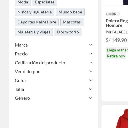
Moda
Especiales
Niños y juguetería
Mundo bebé
UMBRO
Polera Reg
Deportes y aire libre
Mascotas
Hombre
Maletería y viajes
Dormitorio
Por FALABE
S/ 149.90
Marca
Llega maña
Precio
Retira hoy
Calificación del producto
Vendido por
Color
Talla
Género