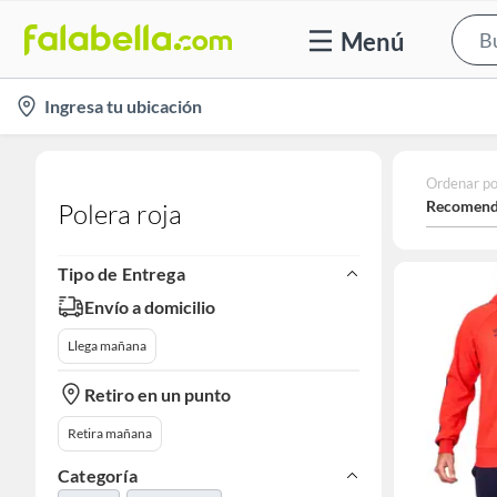
Menú
location-
Ingresa tu ubicación
icon
Ordenar po
Recomend
Polera roja​
Tipo de Entrega
Envío a domicilio
Llega mañana
Retiro en un punto
Retira mañana
Categoría