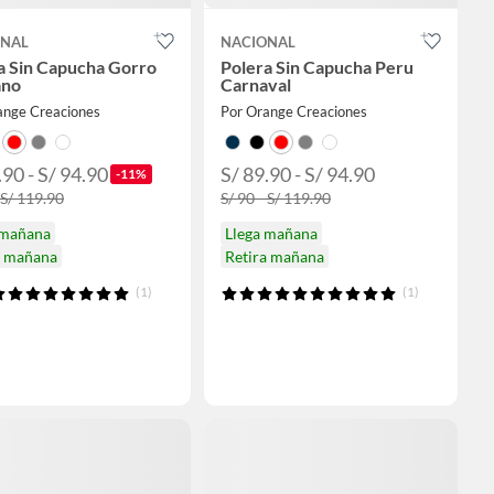
ONAL
NACIONAL
a Sin Capucha Gorro
Polera Sin Capucha Peru
ano
Carnaval
ange Creaciones
Por Orange Creaciones
.90 - S/ 94.90
S/ 89.90 - S/ 94.90
-11%
 S/ 119.90
S/ 90 - S/ 119.90
 mañana
Llega mañana
a mañana
Retira mañana
(1)
(1)