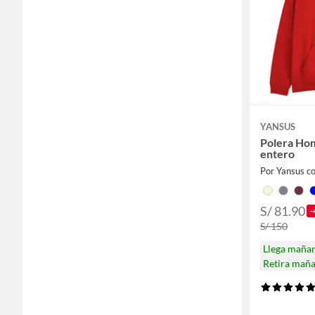
YANSUS
Polera Ho
entero
Por Yansus co
S/ 81.90
-
S/ 150
Llega maña
Retira mañ