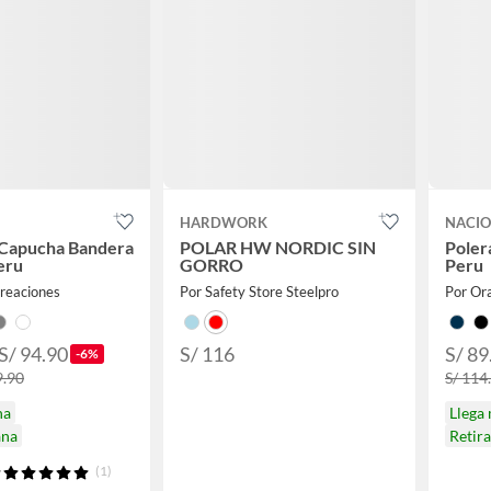
HARDWORK
NACI
 Capucha Bandera
POLAR HW NORDIC SIN
Poler
eru
GORRO
Peru
reaciones
Por Safety Store Steelpro
Por Or
 S/ 94.90
S/ 116
S/ 89
-6%
9.90
S/ 114
na
Llega
ana
Retir
(1)