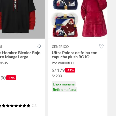
S
GENERICO
a Hombre Bicolor Rojo
Ultra Polera de felpa con
ro Manga Larga
capucha plush ROJO
ANSUS
Por VAINIBELL
S/ 179
-11%
S/ 200
.90
-47%
Llega mañana
Retira mañana
(11)