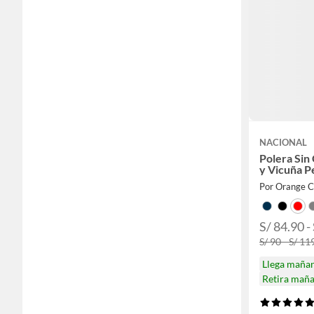
NACIONAL
Polera Sin
y Vicuña P
Por Orange C
S/ 84.90 -
S/ 90 - S/ 11
Llega maña
Retira mañ