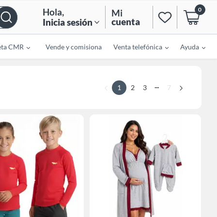
0
Hola
,
Mi
cuenta
Inicia sesión
eta CMR
Vende y comisiona
Venta telefónica
Ayuda
...
1
2
3
7