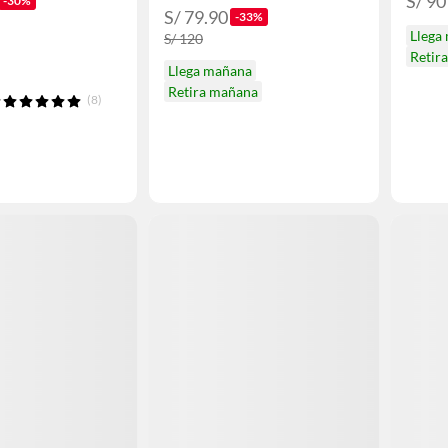
S/ 90
-30%
S/ 79.90
-33%
Llega
S/ 120
Retir
Llega mañana
Retira mañana
(8)