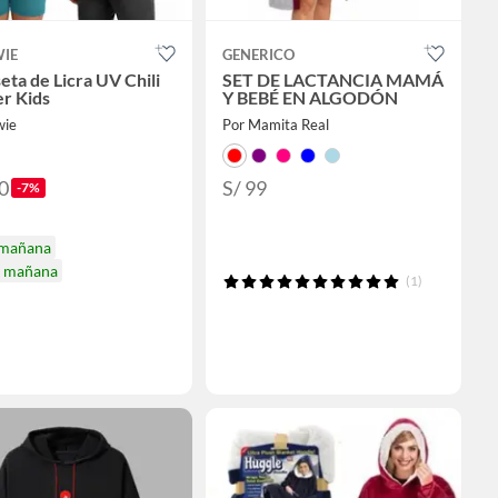
IE
GENERICO
eta de Licra UV Chili
SET DE LACTANCIA MAMÁ
r Kids
Y BEBÉ EN ALGODÓN
wie
Por Mamita Real
0
S/ 99
-7%
 mañana
a mañana
(1)