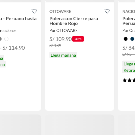
OTTOWARE
NACI
u - Peruano hasta
Polera con Cierre para
Poler
Hombre Rojo
Peru
reaciones
Por OTTOWARE
Por Or
S/ 109.90
-42%
S/ 189
- S/ 114.90
S/ 84
S/ 95 -
Llega mañana
na
Llega
ana
Retir