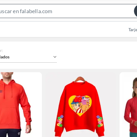
Search
Bar
Tarj
r
:
ados