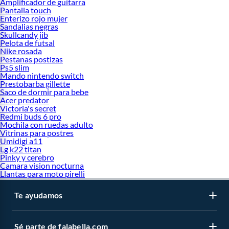
Amplificador de guitarra
Pantalla touch
Enterizo rojo mujer
Sandalias negras
Skullcandy jib
Pelota de futsal
Nike rosada
Pestanas postizas
Ps5 slim
Mando nintendo switch
Prestobarba gillette
Saco de dormir para bebe
Acer predator
Victoria's secret
Redmi buds 6 pro
Mochila con ruedas adulto
Vitrinas para postres
Umidigi a11
Lg k22 titan
Pinky y cerebro
Camara vision nocturna
Llantas para moto pirelli
Te ayudamos
Sé parte de falabella.com