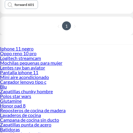
forward 601
1
Iphone 11 negro
Oppo reno 10 pro
Logitech streamcam
Mochilas pequenas para mujer
Lentes ray ban aviator
Pantalla iphone 11
Mini aire acondicionado
Cargador lenovo tipo c
Blu
Zapatillas chunky hombre
Polos star wars
Glutamine
Honor pad 8
Reposteros de cocina de madera
Lavaderos de cocina
Campana de cocina sin ducto
Zapatillas punta de acero
Batidoras