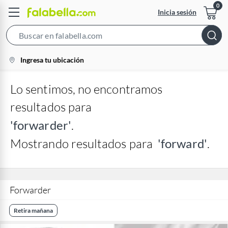
Inicia sesión
Search
Bar
location-
Ingresa tu ubicación
icon
Lo sentimos, no encontramos
resultados para
'forwarder'
.
Mostrando resultados para
'forward'
.
Forwarder
Retira mañana