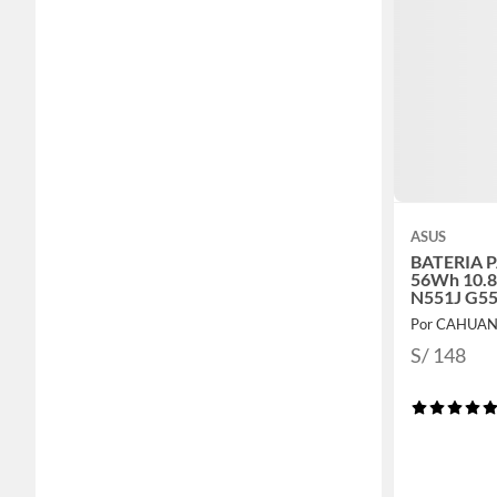
ASUS
BATERIA 
56Wh 10.8
N551J G55
Por CAHUANA
S/ 148