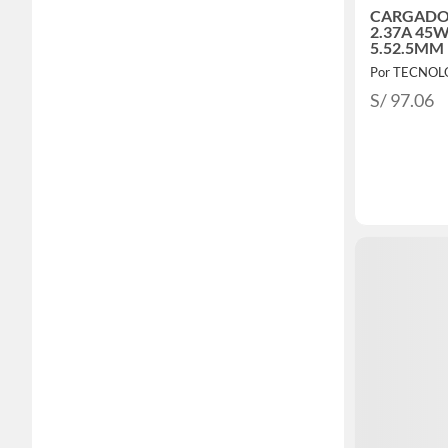
CARGADO
2.37A 45
5.52.5MM
45BW A
S/ 97.06