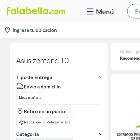
Menú
location-
Ingresa tu ubicación
icon
Ordenar po
Recomend
Asus zenfone 10
Tipo de Entrega
Envío a domicilio
Llega mañana
Retiro en un punto
Retira hoy
Retira mañana
Categoría