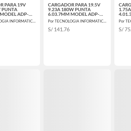
R PARA 19V
CARGADOR PARA 19.5V
CARG
W PUNTA
9.23A 180W PUNTA
1.75
 MODEL ADP-
6.03.7MM MODEL ADP-
4.01
180MB F
33BW
Por TECNOLOGIA INFORMATICA Y CONSULTORIA
Por TECNOLOGIA INFORMATICA Y CONSULTORIA
S/ 141.76
S/ 75