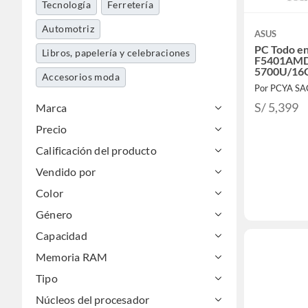
Tecnología
Ferretería
Automotriz
ASUS
PC Todo e
Libros, papelería y celebraciones
F5401AMD
5700U/16
Accesorios moda
M.2/(23.8
Por PCYA SA
S/ 5,399
Marca
Precio
Calificación del producto
Vendido por
Color
Género
Capacidad
Memoria RAM
Tipo
Núcleos del procesador