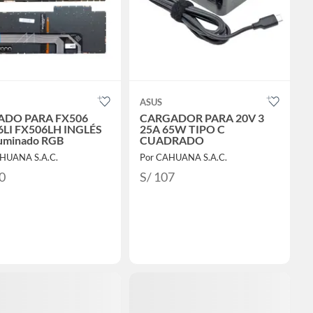
ASUS
ADO PARA FX506
CARGADOR PARA 20V 3
6LI FX506LH INGLÉS
25A 65W TIPO C
luminado RGB
CUADRADO
HUANA S.A.C.
Por CAHUANA S.A.C.
0
S/ 107