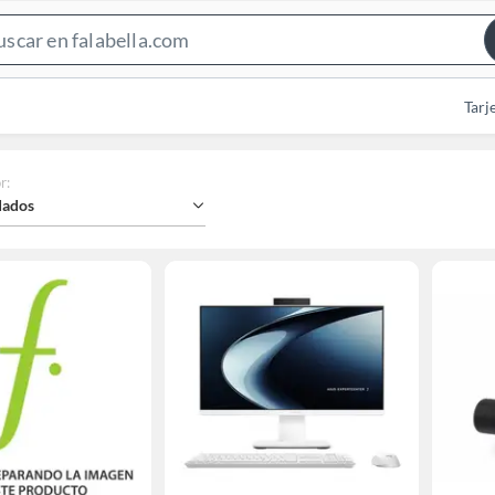
Search
Bar
Tarj
r
:
ados