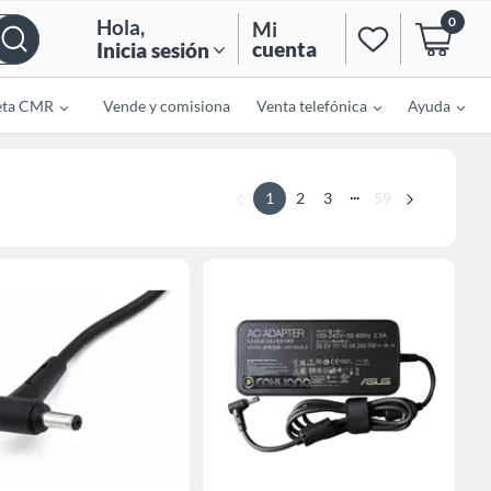
0
Hola
,
Mi
cuenta
Inicia sesión
eta CMR
Vende y comisiona
Venta telefónica
Ayuda
...
1
2
3
59