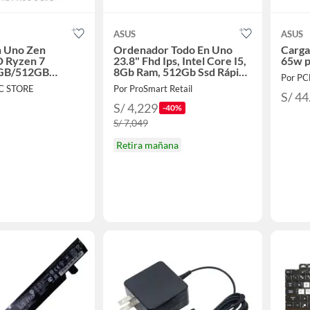
ASUS
ASUS
n Uno Zen
Ordenador Todo En Uno
Carga
 Ryzen 7
23.8" Fhd Ips, Intel Core I5,
65w p
GB/512GB
8Gb Ram, 512Gb Ssd Rápido
Por P
") FHD/ TOUCH
Y Efici
C STORE
Por ProSmart Retail
S/ 44
S/ 4,229
-40%
S/ 7,049
Retira mañana