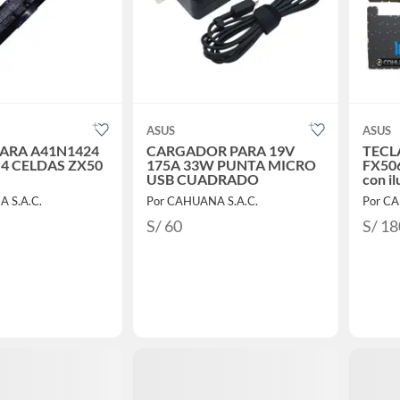
ASUS
ASUS
PARA A41N1424
CARGADOR PARA 19V
TECL
 4 CELDAS ZX50
175A 33W PUNTA MICRO
FX50
USB CUADRADO
con i
 S.A.C.
Por CAHUANA S.A.C.
Por CA
S/ 60
S/ 18