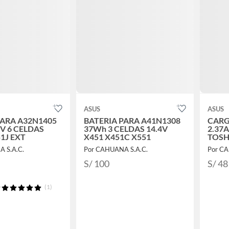
ASUS
ASUS
PARA A32N1405
BATERIA PARA A41N1308
CARG
V 6 CELDAS
37Wh 3 CELDAS 14.4V
2.37A
1J EXT
X451 X451C X551
TOSH
 S.A.C.
Por CAHUANA S.A.C.
Por CA
S/ 100
S/ 48
(1)