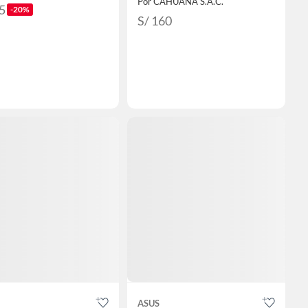
Por CAHUANA S.A.C.
5
-20%
S/ 160
ASUS