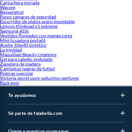
Cartuchera morada
Wacom
Resveratrol
Focos camaras de seguridad
Escurridor de platos acero inoxidable
Lenovo thinkpad x1 extreme
Samsung a03s
Vestidos floreados con manga corta
Mini licuadora portatil
Aceite 10w40 sintetico
La trinidad
Maquillaje Beauty creations
Gel para cabello ondulado
Zapatera de madera
Camisetas negras de futbol
Poleras oversize
Victoria secret pure seduction perfume
Rack gym
Te ayudamos
Sé parte de falabella.com
Únete a nuestros programas