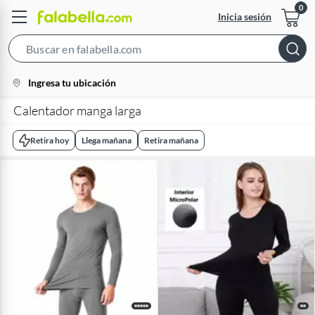
Inicia sesión
Search
Bar
location-
Ingresa tu ubicación
icon
Calentador manga larga
Retira hoy
Llega mañana
Retira mañana