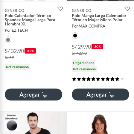
GENERICO
GENERICO
Polo Calentador Térmico
Polo Manga Larga Calentador
Spandex Manga Larga Para
Térmico Mujer Micro Polar
Hombre XL
Por MAXICOMPRA
Por EZ TECH
S/ 29.90
-30%
S/ 32.90
-52%
S/ 42.90
S/ 69
Llega mañana
Retira mañana
Retira mañana
(5)
Agregar
Agregar