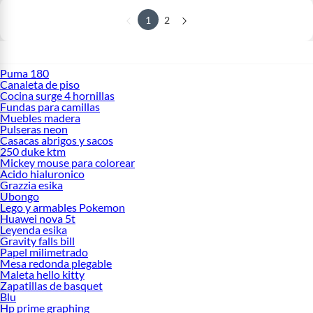
1
2
Puma 180
Canaleta de piso
Cocina surge 4 hornillas
Fundas para camillas
Muebles madera
Pulseras neon
Casacas abrigos y sacos
250 duke ktm
Mickey mouse para colorear
Acido hialuronico
Grazzia esika
Ubongo
Lego y armables Pokemon
Huawei nova 5t
Leyenda esika
Gravity falls bill
Papel milimetrado
Mesa redonda plegable
Maleta hello kitty
Zapatillas de basquet
Blu
Hp prime graphing