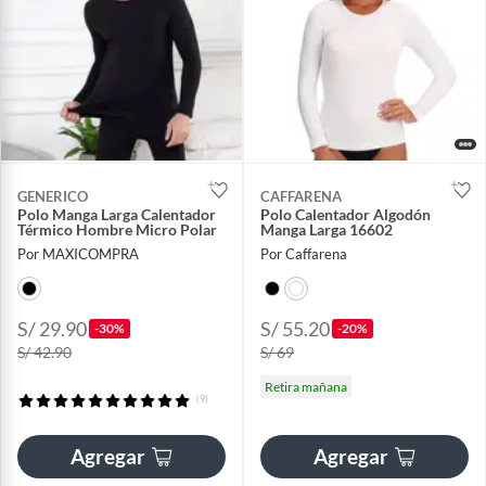
GENERICO
CAFFARENA
Polo Manga Larga Calentador
Polo Calentador Algodón
Térmico Hombre Micro Polar
Manga Larga 16602
Por MAXICOMPRA
Por Caffarena
S/ 29.90
S/ 55.20
-30%
-20%
S/ 42.90
S/ 69
Retira mañana
(9)
Agregar
Agregar