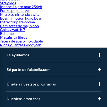
Stray kids
Iphone 14 pro max 256gb
Funko pop marvel
Micro sd nintendo switch
Boss in motion hugo boss
Extractor para cocina
Camisetas de majin boo
Galaxy watch 7
Behome
Metafisica libros
Tetera de acero inoxidable
Rines y llantas Goodyear
Te ayudamos
Sé parte de falabella.com
Únete a nuestros programas
Nuestras empresas