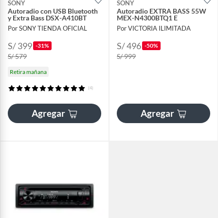
SONY
SONY
Autoradio con USB Bluetooth
Autoradio EXTRA BASS 55W
y Extra Bass DSX-A410BT
MEX-N4300BTQ1 E
Por SONY TIENDA OFICIAL
Por VICTORIA ILIMITADA
S/ 399
S/ 496
-31%
-50%
S/ 579
S/ 999
Retira mañana
(4)
Agregar
Agregar