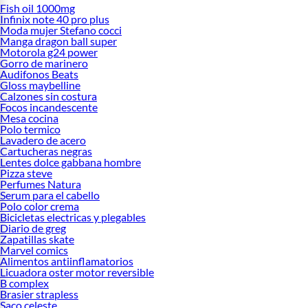
Fish oil 1000mg
Infinix note 40 pro plus
Moda mujer Stefano cocci
Manga dragon ball super
Motorola g24 power
Gorro de marinero
Audifonos Beats
Gloss maybelline
Calzones sin costura
Focos incandescente
Mesa cocina
Polo termico
Lavadero de acero
Cartucheras negras
Lentes dolce gabbana hombre
Pizza steve
Perfumes Natura
Serum para el cabello
Polo color crema
Bicicletas electricas y plegables
Diario de greg
Zapatillas skate
Marvel comics
Alimentos antiinflamatorios
Licuadora oster motor reversible
B complex
Brasier strapless
Saco celeste