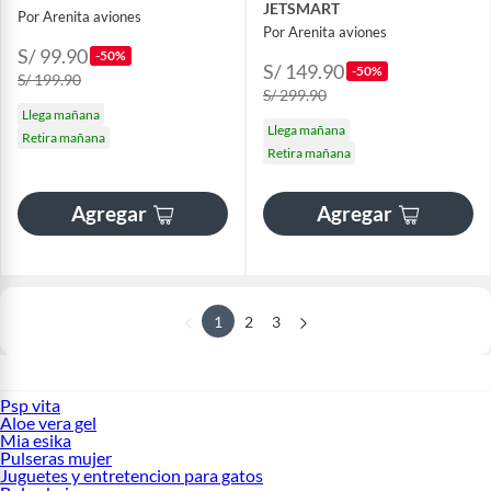
JETSMART
Por Arenita aviones
Por Arenita aviones
S/ 99.90
-50%
S/ 149.90
-50%
S/ 199.90
S/ 299.90
Llega mañana
Llega mañana
Retira mañana
Retira mañana
Agregar
Agregar
1
2
3
Psp vita
Aloe vera gel
Mia esika
Pulseras mujer
Juguetes y entretencion para gatos