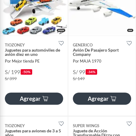
TIOZONEY
GENERICO
Juguetes para automóviles de
Avión De Pasajero Sport
avión diez en uno
Company
Por Mejor tienda PE
Por MAJA 1970
S/ 199
S/ 99
-50%
-34%
S/ 399
S/ 149
Agregar
Agregar
TIOZONEY
SUPER WINGS
Juguetes para aviones de 3 a 5
Juguete de Acción
años
Transformable Dizzy con