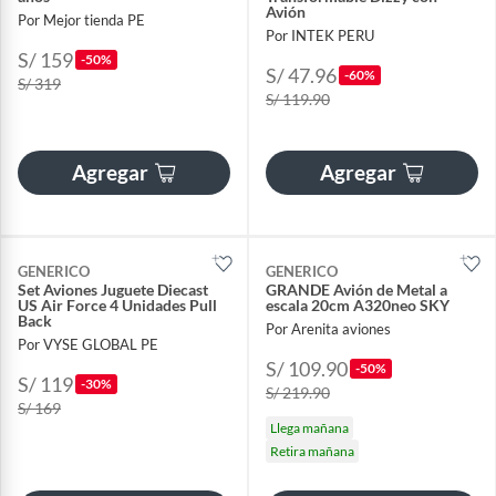
Avión
Por Mejor tienda PE
Por INTEK PERU
S/ 159
-50%
S/ 47.96
-60%
S/ 319
S/ 119.90
Agregar
Agregar
GENERICO
GENERICO
Set Aviones Juguete Diecast
GRANDE Avión de Metal a
US Air Force 4 Unidades Pull
escala 20cm A320neo SKY
Back
Por Arenita aviones
Por VYSE GLOBAL PE
S/ 109.90
-50%
S/ 119
-30%
S/ 219.90
S/ 169
Llega mañana
Retira mañana