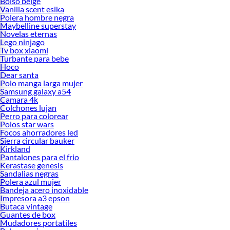
Bolso beige
Vanilla scent esika
Polera hombre negra
Maybelline superstay
Novelas eternas
Lego ninjago
Tv box xiaomi
Turbante para bebe
Hoco
Dear santa
Polo manga larga mujer
Samsung galaxy a54
Camara 4k
Colchones lujan
Perro para colorear
Polos star wars
Focos ahorradores led
Sierra circular bauker
Kirkland
Pantalones para el frio
Kerastase genesis
Sandalias negras
Polera azul mujer
Bandeja acero inoxidable
Impresora a3 epson
Butaca vintage
Guantes de box
Mudadores portatiles