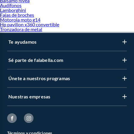
Balsamo nivea
Audifonos
Lamborghini
Fajas de broches
Motorola moto g14
Hp pavilion x360 convertible
Tronzadora de metal
Te ayudamos
Sé parte de falabella.com
Únete a nuestros programas
Nuestras empresas
Términos y condiciones