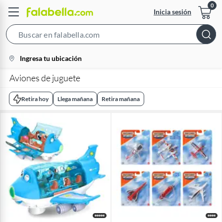
Inicia sesión
Search
Bar
location-
Ingresa tu ubicación
icon
Aviones de juguete​
Retira hoy
Llega mañana
Retira mañana