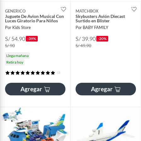
GENERICO
MATCHBOX
Juguete De Avion Musical Con
Skybusters Avión Diecast
Luces Giratorio Para Niños
Surtido en Blister
Por Kids Store
Por BABY FAMILY
S/ 54.90
S/ 39.90
-39%
-20%
S/ 90
S/ 49.90
Llega mañana
Retira hoy
(3)
Agregar
Agregar