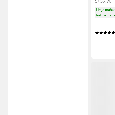
S/ 59.90
Llega maña
Retira mañ