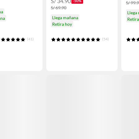
S/ 34.90
-50%
S/ 99.
S/ 69.90
na
Llega
Llega mañana
ana
Retir
Retira hoy
(41)
(54)