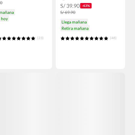
90
S/ 39.90
-43%
 mañana
S/ 69.90
a hoy
Llega mañana
Retira mañana
(23)
(48)