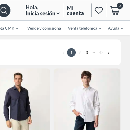
0
Hola
,
Mi
cuenta
Inicia sesión
eta CMR
Vende y comisiona
Venta telefónica
Ayuda
...
1
2
3
43