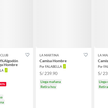
 CLUB
LA MARTINA
LA MA
0%Algodón
Camisa Hombre
Cami
ga Hombre
Por FALABELLA
Por F
LLA
S/ 239.90
S/ 23
Llega mañana
Llega
40%
Retira hoy
Retir
na
ana