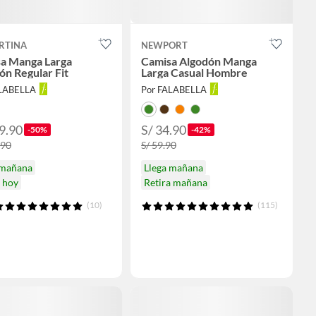
RTINA
NEWPORT
a Manga Larga
Camisa Algodón Manga
ón Regular Fit
Larga Casual Hombre
ALABELLA
Por FALABELLA
9.90
S/ 34.90
-50%
-42%
.90
S/ 59.90
 mañana
Llega mañana
a hoy
Retira mañana
(10)
(115)