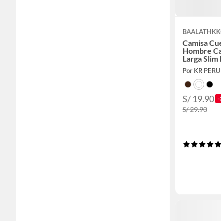
BAALATHKK
Camisa Cue
Hombre Ca
Larga Slim 
Por KR PERU
S/ 19.90
-
S/ 29.90