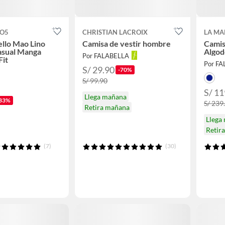
O5
CHRISTIAN LACROIX
LA MA
llo Mao Lino
Camisa de vestir hombre
Camis
sual Manga
Algod
Por FALABELLA
Fit
Por F
S/ 29.90
-70%
S/ 99.90
S/ 11
Llega mañana
33%
S/ 239
Retira mañana
Llega
Retir
(7)
(30)