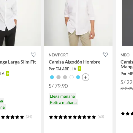
NEWPORT
MBO
ga Larga Slim Fit
Camisa Algodón Hombre
Camis
Mang
Por FALABELLA
LLA
Por M
S/ 22
S/ 79.90
S/ 289
Llega mañana
na
Retira mañana
ana
(34)
(65)