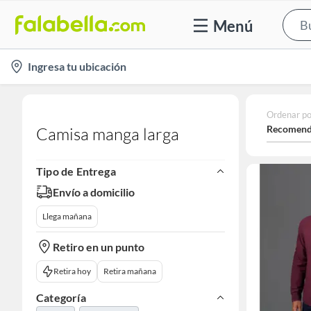
Menú
location-
Ingresa tu ubicación
icon
Ordenar po
Recomend
Camisa manga larga
Tipo de Entrega
Envío a domicilio
Llega mañana
Retiro en un punto
Retira hoy
Retira mañana
Categoría