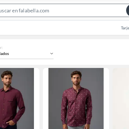
Search
Bar
Tarj
r
:
ados