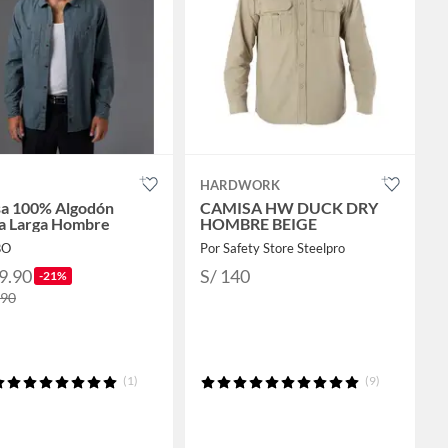
HARDWORK
a 100% Algodón
CAMISA HW DUCK DRY
a Larga Hombre
HOMBRE BEIGE
BO
Por Safety Store Steelpro
9.90
S/ 140
-21%
.90
(1)
(9)