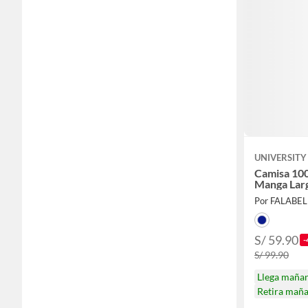
UNIVERSITY
Camisa 10
Manga Lar
Por FALABE
S/ 59.90
-
S/ 99.90
Llega maña
Retira mañ