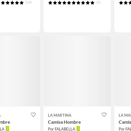
(14)
(1)
A
LA MARTINA
LA MA
ombre
Camisa Hombre
Cami
LLA
Por FALABELLA
Por F