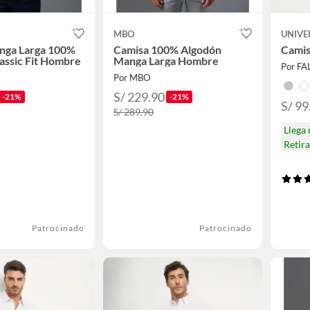
MBO
UNIVE
nga Larga 100%
Camisa 100% Algodón
Camis
assic Fit Hombre
Manga Larga Hombre
Por F
Por MBO
S/ 229.90
-21%
-21%
S/ 99
S/ 289.90
Llega
Retir
Patrocinado
Patrocinado