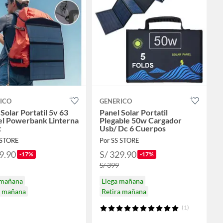
ICO
GENERICO
Solar Portatil 5v 63
Panel Solar Portatil
l Powerbank Linterna
Plegable 50w Cargador
t
Usb/ Dc 6 Cuerpos
 STORE
Por SS STORE
9.90
S/ 329.90
-17%
-17%
S/ 399
 mañana
Llega mañana
a mañana
Retira mañana
(1)