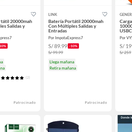
LINK
GENER
rtátil 20000mah
Batería Portátil 20000mah
Carga
es Salidas y
Con Múltiples Salidas y
10000
Entradas
USBC
xpress7
Por ImpotaExpress7
Por V
S/ 89.99
S/ 19
10%
-10%
S/ 99.99
S/ 259
na
Llega mañana
ana
Retira mañana
(2)
Patrocinado
Patrocinado