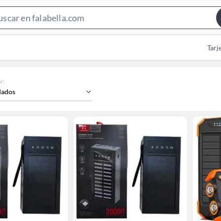
Search
Bar
Tarj
r
:
ados