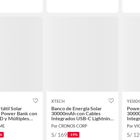
XTECH
YESID
tátil Solar
Banco de Energía Solar
Power
Power Bank con
30000mAh con Cables
30000
ED y Múltiples
Integrados USB-C Lightning
Integ
B
XPB-300
Linte
IME
Por CRONOS CORP
Por VI
S/ 169
S/ 12
%
-19%