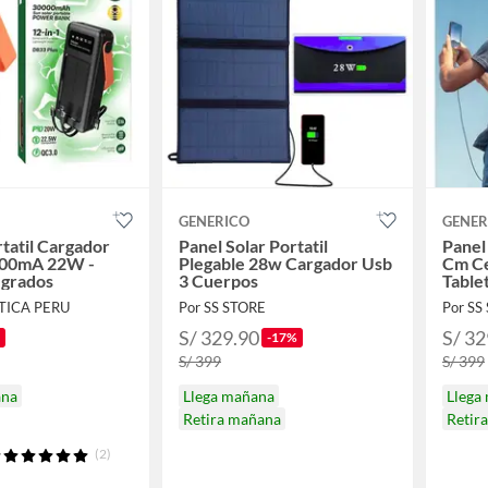
GENERICO
GENER
rtatil Cargador
Panel Solar Portatil
Panel 
0000mA 22W -
Plegable 28w Cargador Usb
Cm Ce
egrados
3 Cuerpos
Table
TICA PERU
Por SS STORE
Por SS
S/ 329.90
S/ 32
-17%
S/ 399
S/ 399
ana
Llega mañana
Llega
Retira mañana
Retir
(2)