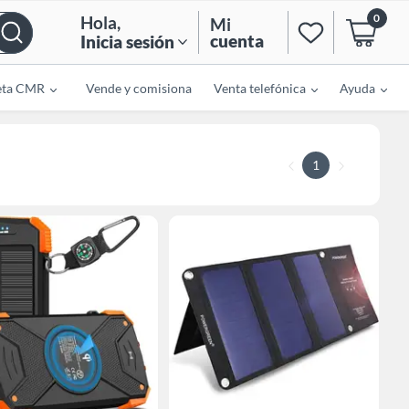
0
Hola
,
Mi
cuenta
Inicia sesión
eta CMR
Vende y comisiona
Venta telefónica
Ayuda
1