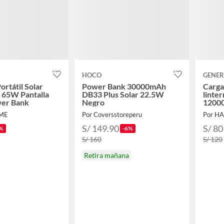
HOCO
GENER
ortátil Solar
Power Bank 30000mAh
Cargad
65W Pantalla
DB33 Plus Solar 22.5W
linter
wer Bank
Negro
12000
IME
Por Coversstoreperu
Por HA
S/ 149.90
S/ 80
%
-6%
S/ 160
S/ 120
Retira mañana