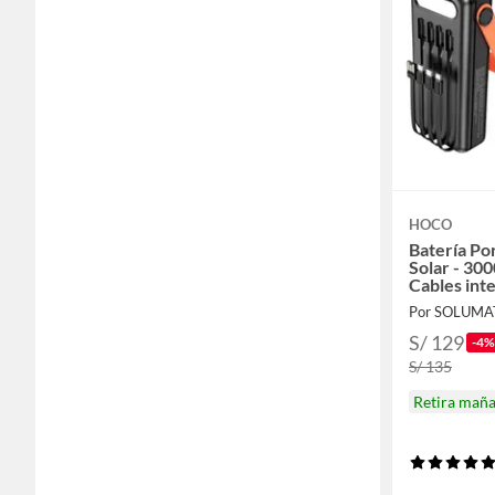
HOCO
Batería Po
Solar - 3
Cables int
Por SOLUMA
S/ 129
-4%
S/ 135
Retira mañ