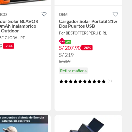
ICO
OEM
dor Solar BLAVOR
Cargador Solar Portatil 21w
mAh Inalambrico
Dos Puertos USB
 Outdoor
Por BESTOFFERSPERU EIRL
YSE GLOBAL PE
9
-23%
S/ 207.90
-20%
S/ 219
S/ 259
Retira mañana
(1)