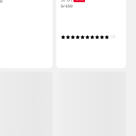
00
S/ 150
(1)