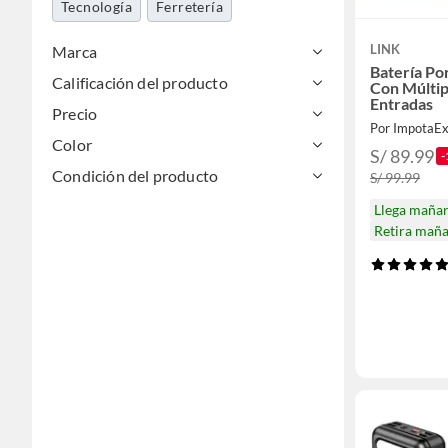
Tecnología
Ferretería
LINK
Marca
Batería Po
Calificación del producto
Con Múltipl
Entradas
Precio
Por ImpotaE
Color
S/ 89.99
-
Condición del producto
S/ 99.99
Llega maña
Retira mañ