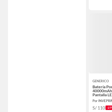
GENERICO
Batería Por
40000mAh 
Pantalla L
Salidas US
Por INVEPR
S/ 110
-27