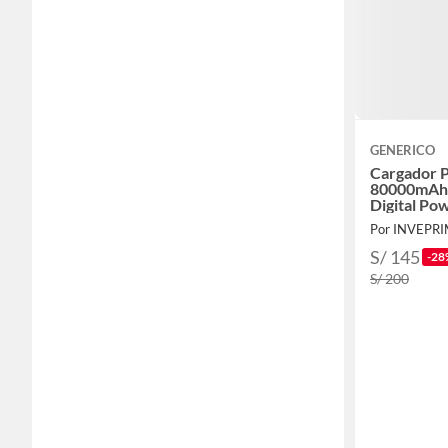
GENERICO
Cargador P
80000mAh 
Digital Po
Por INVEPR
S/ 145
-28
S/ 200