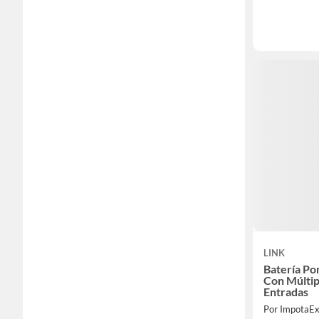
LINK
Batería Po
Con Múltipl
Entradas
Por ImpotaE