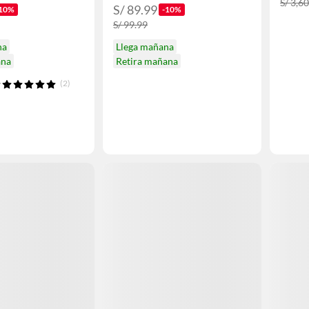
S/ 3,6
S/ 89.99
10%
-10%
S/ 99.99
na
Llega mañana
ana
Retira mañana
(2)