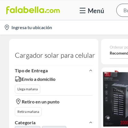
Menú
location-
Ingresa tu ubicación
icon
Ordenar po
Recomend
Cargador solar para celular
Tipo de Entrega
Envío a domicilio
Llega mañana
Retiro en un punto
Retira mañana
Categoría