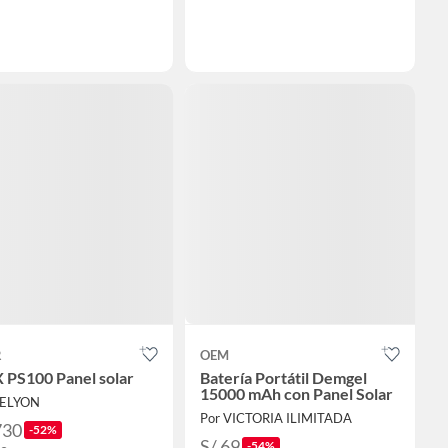
R
OEM
 PS100 Panel solar
Batería Portátil Demgel
15000 mAh con Panel Solar
 ELYON
Por VICTORIA ILIMITADA
730
-52%
S/ 69
-54%