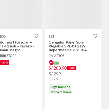
ICO
S&T
or portátil solar +
Cargador Panel Solar
na + 2 usb + llavero -
Plegable SPL-01 21W
mah -negro
Impermeable 2 USB-A
BIBI STORE
Por ARTOS
-33%
S/ 283.90
-23%
S/ 299
S/ 369
Llega mañana
Retira mañana