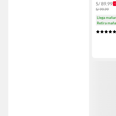
S/ 89.99
-
S/ 99.99
Llega maña
Retira mañ