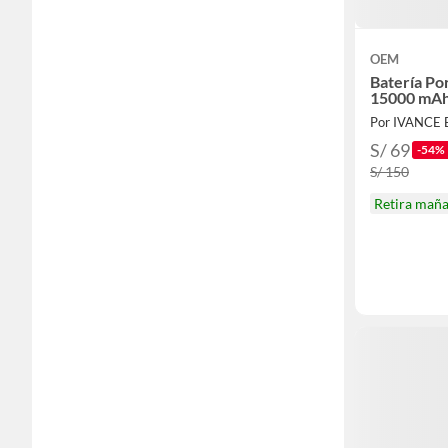
OEM
Batería Po
15000 mAh 
S/ 69
-54%
S/ 150
Retira mañ