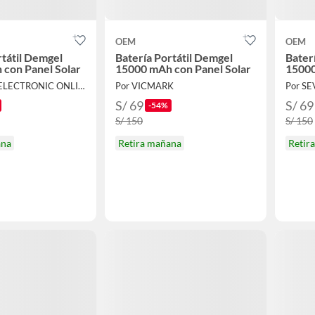
OEM
OEM
rtátil Demgel
Batería Portátil Demgel
Bater
con Panel Solar
15000 mAh con Panel Solar
15000
Por IVANCE ELECTRONIC ONLINE
Por VICMARK
Por S
S/ 69
S/ 69
-54%
S/ 150
S/ 150
ana
Retira mañana
Retir