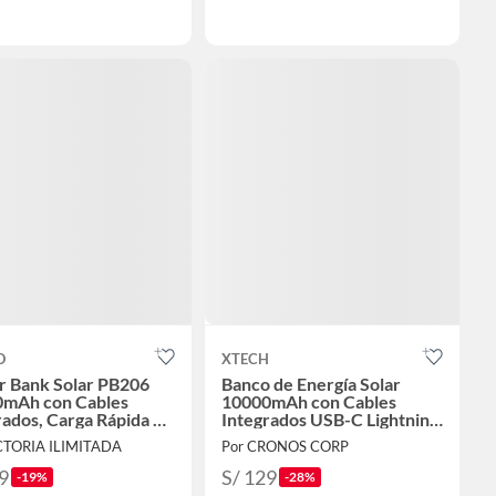
O
XTECH
 Bank Solar PB206
Banco de Energía Solar
mAh con Cables
10000mAh con Cables
rados, Carga Rápida y
Integrados USB-C Lightning
rna LED
- XPB-100
CTORIA ILIMITADA
Por CRONOS CORP
9
S/ 129
-19%
-28%